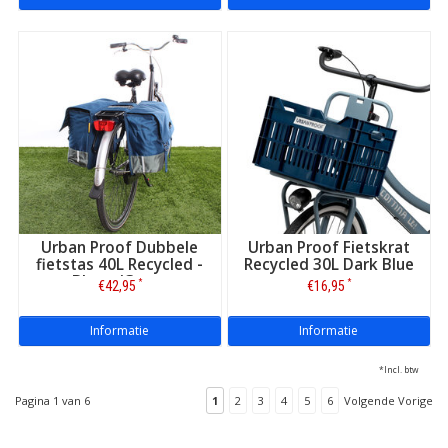
Urban Proof Dubbele
Urban Proof Fietskrat
fietstas 40L Recycled -
Recycled 30L Dark Blue
Blauw/Groen
*
*
€42,95
€16,95
Informatie
Informatie
*Incl. btw
Pagina 1 van 6
1
2
3
4
5
6
Volgende Vorige