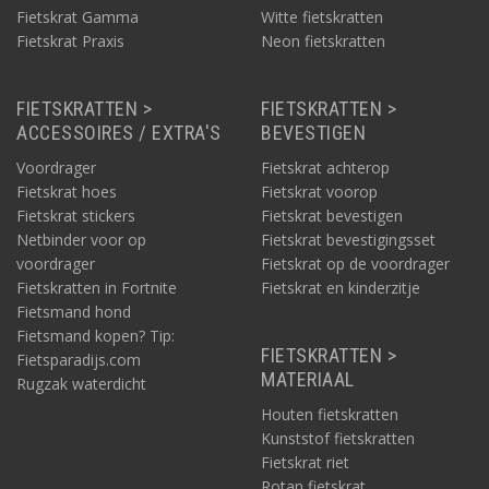
Fietskrat Gamma
Witte fietskratten
Fietskrat Praxis
Neon fietskratten
FIETSKRATTEN >
FIETSKRATTEN >
ACCESSOIRES / EXTRA'S
BEVESTIGEN
Voordrager
Fietskrat achterop
Fietskrat hoes
Fietskrat voorop
Fietskrat stickers
Fietskrat bevestigen
Netbinder voor op
Fietskrat bevestigingsset
voordrager
Fietskrat op de voordrager
Fietskratten in Fortnite
Fietskrat en kinderzitje
Fietsmand hond
Fietsmand kopen? Tip:
FIETSKRATTEN >
Fietsparadijs.com
MATERIAAL
Rugzak waterdicht
Houten fietskratten
Kunststof fietskratten
Fietskrat riet
Rotan fietskrat