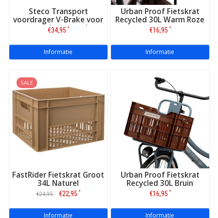
Steco Transport
Urban Proof Fietskrat
voordrager V-Brake voor
Recycled 30L Warm Roze
verende voorvork
*
*
€34,95
€16,95
Informatie
Informatie
SALE
FastRider Fietskrat Groot
Urban Proof Fietskrat
34L Naturel
Recycled 30L Bruin
*
*
€22,95
€16,95
€24,95
Informatie
Informatie