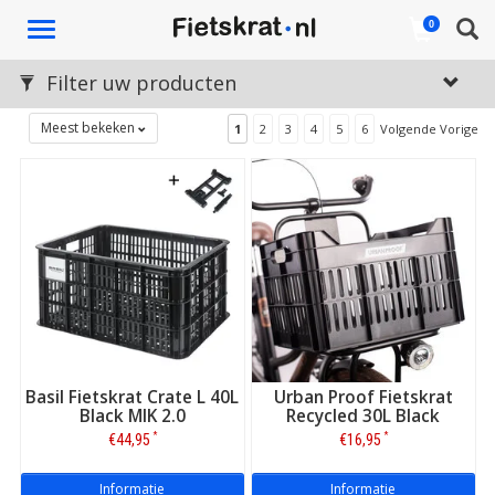
Toggle
0
navigation
Filter uw producten
Meest bekeken
1
2
3
4
5
6
Volgende Vorige
Basil Fietskrat Crate L 40L
Urban Proof Fietskrat
Black MIK 2.0
Recycled 30L Black
*
*
€44,95
€16,95
Informatie
Informatie