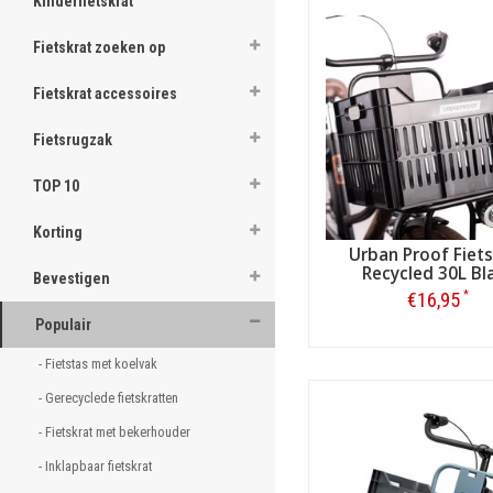
Kinderfietskrat
Fietskrat zoeken op
Fietskrat accessoires
Fietsrugzak
TOP 10
Korting
Urban Proof Fiet
Recycled 30L Bl
Bevestigen
*
€16,95
Populair
Bestellen
- Fietstas met koelvak 
- Gerecyclede fietskratten 
- Fietskrat met bekerhouder 
- Inklapbaar fietskrat 