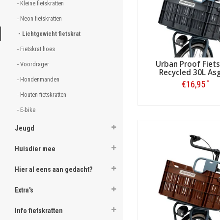
- Kleine fietskratten 
- Neon fietskratten 
- Lichtgewicht fietskrat 
- Fietskrat hoes 
Urban Proof Fiet
- Voordrager 
Recycled 30L Asg
- Hondenmanden 
*
€16,95
- Houten fietskratten 
Bestellen
- E-bike 
Jeugd
Huisdier mee
Hier al eens aan gedacht?
Extra's
Info fietskratten