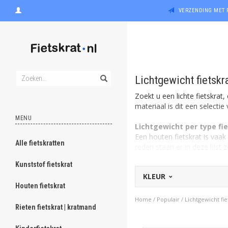
VERZENDING MET 
Lichtgewicht fietskr
Zoekt u een lichte fietskrat,
materiaal is dit een selectie
MENU
Lichtgewicht per type fi
Een houten fietskrat is vaak
Alle fietskratten
reden staan er in deze lijst 
in de categorie gekozen.
Kunststof fietskrat
KLEUR
Kinderfietskratten/ Fiets
Houten fietskrat
Een fietskrat voor een kinde
een volwassen fietskrat. Ook
Home
/
Populair
/
Lichtgewicht fie
Rieten fietskrat | kratmand