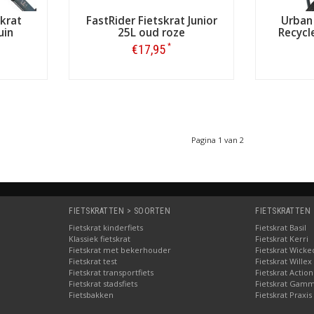
skrat
FastRider Fietskrat Junior
Urban 
uin
25L oud roze
Recycl
*
€17,95
Bestellen
Pagina 1 van 2
FIETSKRATTEN > SOORTEN
FIETSKRATTEN
Fietskrat kinderfiets
Fietskrat Basil
Klassiek fietskrat
Fietskrat Kerri
Fietskrat met bekerhouder
Fietskrat Wicke
Fietskrat test
Fietskrat Willex
Fietskrat transportfiets
Fietskrat Action
Fietskrat stadsfiets
Fietskrat Gam
Fietsbakken
Fietskrat Praxis