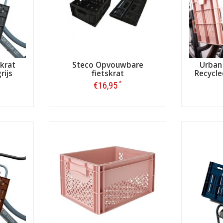
skrat
Steco Opvouwbare
Urban 
rijs
fietskrat
Recycl
*
€16,95
Bestellen