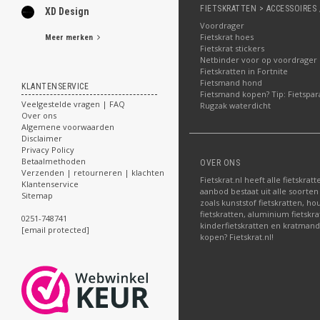
FIETSKRATTEN > ACCESSOIRES 
XD Design
Voordrager
Fietskrat hoes
Meer merken
Fietskrat stickers
Netbinder voor op voordrager
Fietskratten in Fortnite
Fietsmand hond
KLANTENSERVICE
Fietsmand kopen? Tip: Fietspar
Veelgestelde vragen | FAQ
Rugzak waterdicht
Over ons
Algemene voorwaarden
Disclaimer
Privacy Policy
Betaalmethoden
OVER ONS
Verzenden | retourneren | klachten
Fietskrat.nl heeft alle fietskrat
Klantenservice
aanbod bestaat uit alle soorten
Sitemap
zoals kunststof fietskratten, ho
fietskratten, aluminium fietskra
0251-748741
kinderfietskratten en kratmand
[email protected]
kopen? Fietskrat.nl!