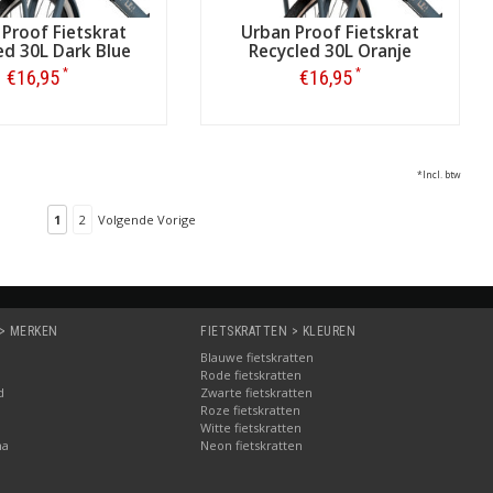
Proof Fietskrat
Urban Proof Fietskrat
ed 30L Dark Blue
Recycled 30L Oranje
*
*
€16,95
€16,95
Bestellen
Bestellen
*Incl. btw
1
2
Volgende Vorige
 > MERKEN
FIETSKRATTEN > KLEUREN
Blauwe fietskratten
Rode fietskratten
d
Zwarte fietskratten
Roze fietskratten
Witte fietskratten
ma
Neon fietskratten