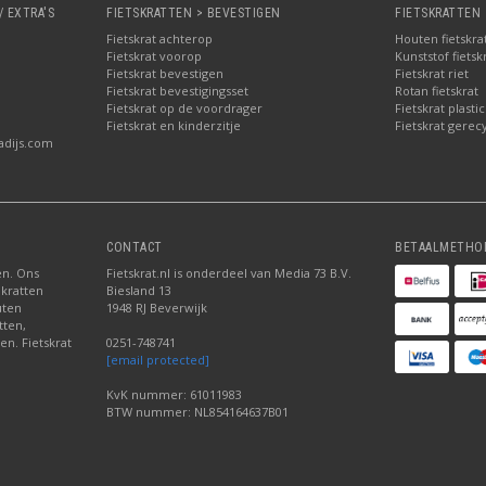
/ EXTRA'S
FIETSKRATTEN > BEVESTIGEN
FIETSKRATTEN 
Fietskrat achterop
Houten fietskra
Fietskrat voorop
Kunststof fietsk
Fietskrat bevestigen
Fietskrat riet
Fietskrat bevestigingsset
Rotan fietskrat
Fietskrat op de voordrager
Fietskrat plastic
Fietskrat en kinderzitje
Fietskrat gerec
adijs.com
CONTACT
BETAALMETHO
ten. Ons
Fietskrat.nl is onderdeel van Media 73 B.V.
 kratten
Biesland 13
uten
1948 RJ Beverwijk
tten,
en. Fietskrat
0251-748741
[email protected]
KvK nummer: 61011983
BTW nummer: NL854164637B01