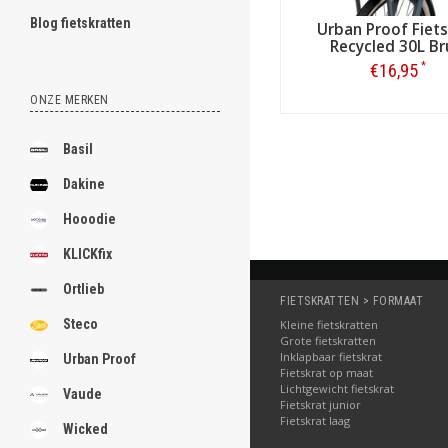
Blog fietskratten
Urban Proof Fiet
Recycled 30L Br
*
€16,95
ONZE MERKEN
Bestellen
Basil
Dakine
Hooodie
KLICKfix
Ortlieb
FIETSKRATTEN > FORMAAT
Steco
Kleine fietskratten
Grote fietskratten
Inklapbaar fietskrat
Urban Proof
Fietskrat op maat
Lichtgewicht fietskrat
Vaude
Fietskrat junior
Fietskrat laag
Wicked