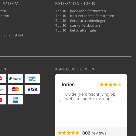
> MATERIAAL
FIETSKRATTEN > TOP 10
tten
Top 10 | goedkope fietskratten
ratten
Top 10 | best verkochte fietskratten
Top 10 | fietskrat aanbiedingen
Top 10 | sterke fietskratten
Top 10 | fietskratten sale
ycled kunststof
DEN
KLANTBEOORDELINGEN