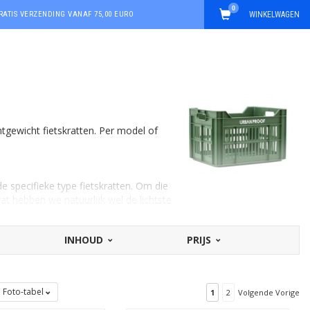
0
RATIS VERZENDING VANAF 75,00 EURO
WINKELWAGEN
chtgewicht fietskratten. Per model of
de specifieke type fietskratten. Om die
krat hebben we natuurlijk wel de lichtste
INHOUD
PRIJS
iner van formaat en daarmee lichter dan
Foto-tabel
1
2
Volgende Vorige