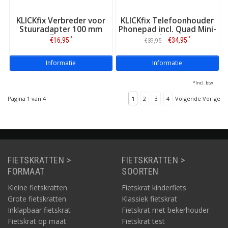
KLICKfix Verbreder voor
KLICKfix Telefoonhouder
Stuuradapter 100 mm
Phonepad incl. Quad Mini-
Zwart
adapter
*
*
€16,95
€34,95
€39,95
Informatie
Informatie
*Incl. btw
Pagina 1 van 4
1
2
3
4
Volgende Vorige
FIETSKRATTEN >
FIETSKRATTEN >
FORMAAT
SOORTEN
Kleine fietskratten
Fietskrat kinderfiets
Grote fietskratten
Klassiek fietskrat
Inklapbaar fietskrat
Fietskrat met bekerhouder
Fietskrat op maat
Fietskrat test