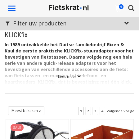
Toggle
0
navigation
Filter uw producten
KLICKfix
In 1989 ontwikkelde het Duitse familiebedrijf Rixen &
Kaul de eerste praktische KLICKfix-stuuradapter voor het
bevestigen van fietstassen. Daarna volgde nog een hele
serie van andere quick-release adapters voor het
bevestigen van verschillende accessoires aan de fiets:
van fietstassen- en manden tot telefoon- en
Lees meer
kaarthouders. KLICKfix, dat is bevestiging met één klick,
en weer losmaken met een simpele druk op een knop!
KLICKfix is inmiddels een bekende naam in de fietswereld, en
veel fabrikanten van fietsaccessoires stemmen hun producten
af op het gebruik van KLICKfix. Voorbeelden zijn ABUS, AGU en
Meest bekeken
1
2
3
4
Volgende Vorige
Basil. Ook Rixen & Kaul zelf maakt fietstassen, fietsmanden en
hondenfietsmanden die kunnen worden bevestigd met een
SALE
KLICKfix-adapter.