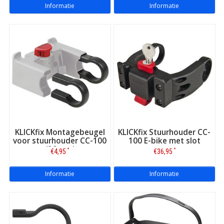
Informatie
Informatie
Ook afhalen mogelijk
Betrouwbare levering, via PostNL
Beste productinformatie
Uitstekende klantenservice
Hoge beoordelingen!
KLICKfix Montagebeugel
KLICKfix Stuurhouder CC-
voor stuurhouder CC-100
100 E-bike met slot
(26 mm)
*
*
€4,95
€36,95
Informatie
Informatie