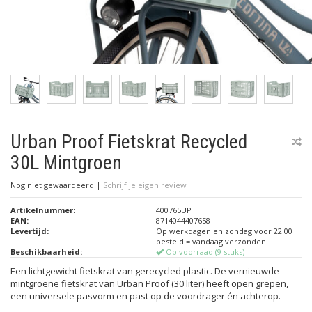
Urban Proof Fietskrat Recycled
30L Mintgroen
Nog niet gewaardeerd
|
Schrijf je eigen review
Artikelnummer:
400765UP
EAN:
8714044407658
Levertijd:
Op werkdagen en zondag voor 22:00
besteld = vandaag verzonden!
Beschikbaarheid:
Op voorraad (9 stuks)
Een lichtgewicht fietskrat van gerecycled plastic. De vernieuwde
mintgroene fietskrat van Urban Proof (30 liter) heeft open grepen,
een universele pasvorm en past op de voordrager én achterop.