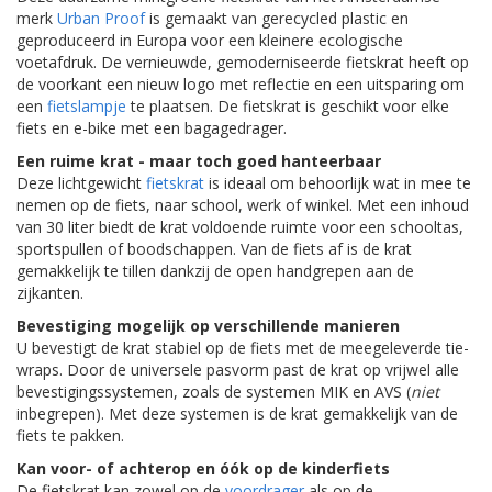
merk
Urban Proof
is gemaakt van gerecycled plastic en
geproduceerd in Europa voor een kleinere ecologische
voetafdruk. De vernieuwde, gemoderniseerde fietskrat heeft op
de voorkant een nieuw logo met reflectie en een uitsparing om
een
fietslampje
te plaatsen. De fietskrat is geschikt voor elke
fiets en e-bike met een bagagedrager.
Een ruime krat - maar toch goed hanteerbaar
Deze lichtgewicht
fietskrat
is ideaal om behoorlijk wat in mee te
nemen op de fiets, naar school, werk of winkel. Met een inhoud
van 30 liter biedt de krat voldoende ruimte voor een schooltas,
sportspullen of boodschappen. Van de fiets af is de krat
gemakkelijk te tillen dankzij de open handgrepen aan de
zijkanten.
Bevestiging mogelijk op verschillende manieren
U bevestigt de krat stabiel op de fiets met de meegeleverde tie-
wraps. Door de universele pasvorm past de krat op vrijwel alle
bevestigingssystemen, zoals de systemen MIK en AVS (
niet
inbegrepen). Met deze systemen is de krat gemakkelijk van de
fiets te pakken.
Kan voor- of achterop en óók op de kinderfiets
De fietskrat kan zowel op de
voordrager
als op de