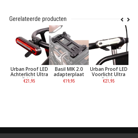
Gerelateerde producten
of
Urban Proof LED
Basil MIK 2.0
Urban Proof LED
U
stas
Achterlicht Ultra
adapterplaat
Voorlicht Ultra
d -
Bright
Bright
R
€21,95
€19,95
€21,95
s
Oplaadbaar
Oplaadbaar
O
Informatie
Informatie
Informatie