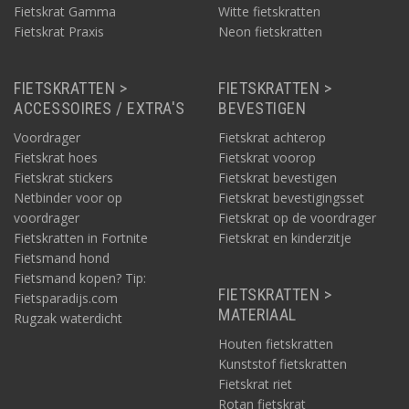
Fietskrat Gamma
Witte fietskratten
Fietskrat Praxis
Neon fietskratten
FIETSKRATTEN >
FIETSKRATTEN >
ACCESSOIRES / EXTRA'S
BEVESTIGEN
Voordrager
Fietskrat achterop
Fietskrat hoes
Fietskrat voorop
Fietskrat stickers
Fietskrat bevestigen
Netbinder voor op
Fietskrat bevestigingsset
voordrager
Fietskrat op de voordrager
Fietskratten in Fortnite
Fietskrat en kinderzitje
Fietsmand hond
Fietsmand kopen? Tip:
FIETSKRATTEN >
Fietsparadijs.com
MATERIAAL
Rugzak waterdicht
Houten fietskratten
Kunststof fietskratten
Fietskrat riet
Rotan fietskrat