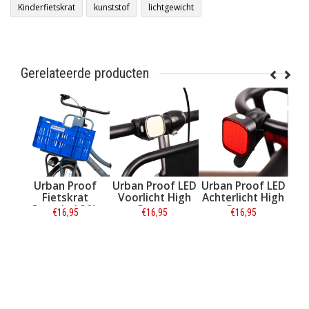
Kinderfietskrat
kunststof
lichtgewicht
Gerelateerde producten
of
Urban Proof
Urban Proof LED
Urban Proof LED
B
Fietskrat
Voorlicht High
Achterlicht High
a
0L
Recycled 30L
Power
Power
€16,95
€16,95
€16,95
n
Royal Blue
Oplaadbaar
Oplaadbaar
Informatie
Informatie
Informatie