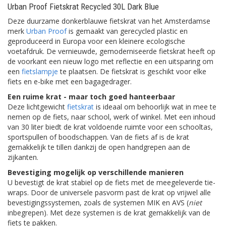
Urban Proof Fietskrat Recycled 30L Dark Blue
Deze duurzame donkerblauwe fietskrat van het Amsterdamse
merk
Urban Proof
is gemaakt van gerecycled plastic en
geproduceerd in Europa voor een kleinere ecologische
voetafdruk. De vernieuwde, gemoderniseerde fietskrat heeft op
de voorkant een nieuw logo met reflectie en een uitsparing om
een
fietslampje
te plaatsen. De fietskrat is geschikt voor elke
fiets en e-bike met een bagagedrager.
Een ruime krat - maar toch goed hanteerbaar
Deze lichtgewicht
fietskrat
is ideaal om behoorlijk wat in mee te
nemen op de fiets, naar school, werk of winkel. Met een inhoud
van 30 liter biedt de krat voldoende ruimte voor een schooltas,
sportspullen of boodschappen. Van de fiets af is de krat
gemakkelijk te tillen dankzij de open handgrepen aan de
zijkanten.
Bevestiging mogelijk op verschillende manieren
U bevestigt de krat stabiel op de fiets met de meegeleverde tie-
wraps. Door de universele pasvorm past de krat op vrijwel alle
bevestigingssystemen, zoals de systemen MIK en AVS (
niet
inbegrepen). Met deze systemen is de krat gemakkelijk van de
fiets te pakken.