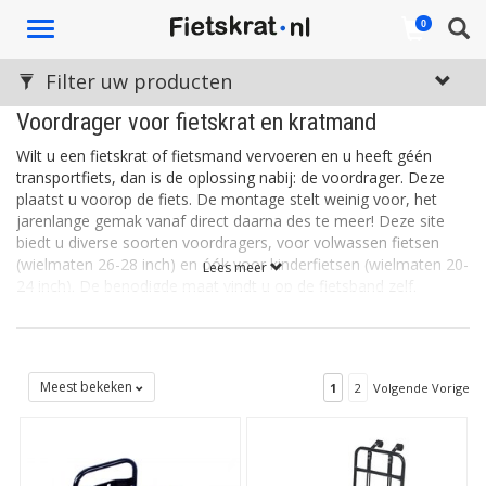
Toggle
0
navigation
Filter uw producten
Voordrager voor fietskrat en kratmand
Wilt u een fietskrat of fietsmand vervoeren en u heeft géén
transportfiets, dan is de oplossing nabij: de voordrager. Deze
plaatst u voorop de fiets. De montage stelt weinig voor, het
jarenlange gemak vanaf direct daarna des te meer! Deze site
biedt u diverse soorten voordragers, voor volwassen fietsen
(wielmaten 26-28 inch) en óók voor kinderfietsen (wielmaten 20-
Lees meer
24 inch). De benodigde maat vindt u op de fietsband zelf.
Slim en stevig uw fietskrat mee
Deze voordragers zijn eenvoudig en traploos verstelbaar
en geschikt voor bijna elke fiets zonder verende voorvork.
Dankzij de stevige en slimme manier van bevestigen kunt u
Meest bekeken
1
2
Volgende Vorige
comfortabel uw spullen in de fietsmand of fietskrat
vervoeren. Overigens krijgt het vaste fietslicht ook mét
voordrager een logische, goed zichtbare plek.