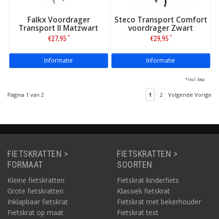
Falkx Voordrager
Steco Transport Comfort
Transport II Matzwart
voordrager Zwart
*
*
€27,95
€29,95
Informatie
Informatie
*Incl. btw
Pagina 1 van 2
1
2
Volgende Vorige
FIETSKRATTEN >
FIETSKRATTEN >
FORMAAT
SOORTEN
Kleine fietskratten
Fietskrat kinderfiets
Grote fietskratten
Klassiek fietskrat
Inklapbaar fietskrat
Fietskrat met bekerhouder
Fietskrat op maat
Fietskrat test