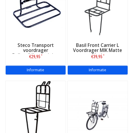
Steco Transport
Basil Front Carrier L
voordrager
Voordrager MIK Matte
Balhoofdbevestiging
Black
*
*
€29,95
€39,95
Zwart
Informatie
Informatie