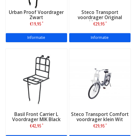
Urban Proof Voordrager
Steco Transport
Zwart
voordrager Original
Matzwart
*
*
€19,95
€29,95
Informatie
Informatie
Basil Front Carrier L
Steco Transport Comfort
Voordrager MIK Black
voordrager klein Wit
*
*
€42,95
€29,95