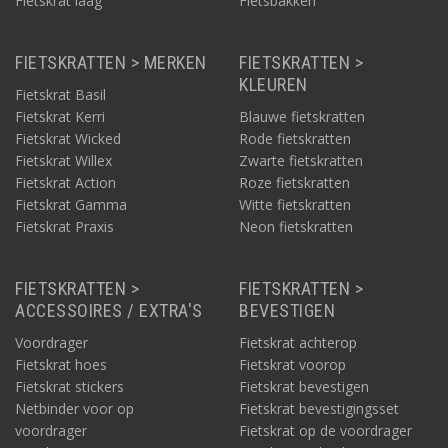
Fietskrat laag
Fietsbakken
Producten uit seizoensacties.
Laatste exemplaren van populaire modellen.
FIETSKRATTEN > MERKEN
FIETSKRATTEN >
Daarnaast kunnen op deze plek ook speciale kortingsacties,
KLEUREN
combi-deals, voordeelbundels, aantrekkelijke
Fietskrat Basil
retouraanbiedingen en andere tijdelijke promoties
Fietskrat Kerri
Blauwe fietskratten
verschijnen.
Fietskrat Wicked
Rode fietskratten
Fietskrat Willex
Zwarte fietskratten
Direct uit voorraad leverbaar
Fietskrat Action
Roze fietskratten
Veel afgeprijsde producten liggen gewoon op voorraad in
Fietskrat Gamma
Witte fietskratten
ons eigen magazijn. Daardoor kunnen we bestellingen snel
Fietskrat Praxis
Neon fietskratten
verwerken en verzenden. Heb je een keuze gemaakt? Dan
gaan we direct aan de slag om jouw bestelling zo snel
mogelijk klaar te maken voor verzending.
FIETSKRATTEN >
FIETSKRATTEN >
ACCESSOIRES / EXTRA'S
BEVESTIGEN
Zo profiteer je niet alleen van een scherpe prijs, maar ook
van de snelle levering die je van Fietskrat.nl gewend bent.
Voordrager
Fietskrat achterop
Fietskrat hoes
Fietskrat voorop
Regelmatig nieuwe aanbiedingen
Fietskrat stickers
Fietskrat bevestigen
Het aanbod op deze pagina verandert voortdurend.
Netbinder voor op
Fietskrat bevestigingsset
Vandaag kan een fietskrat met korting beschikbaar zijn,
voordrager
Fietskrat op de voordrager
terwijl morgen een voordrager, fietsmand of andere