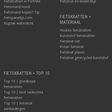
Fietskratten in Fortnite
Fietskrat en kinderzitje
accessoire in de aanbieding verschijnt. Kom daarom
Fietsmand hond
regelmatig terug om nieuwe acties en aanbiedingen te
Fietsmand kopen? Tip:
bekijken.
FIETSKRATTEN >
Fietsparadijs.com
MATERIAAL
Rugzak waterdicht
Veelgestelde vragen
Houten fietskratten
Vraag 1:
Waarom zijn deze fietskratten en accessoires
Kunststof fietskratten
afgeprijsd?
Vraag 2:
Zijn producten in de uitverkoop nieuw?
Fietskrat riet
Vraag 3:
Komen er regelmatig nieuwe aanbiedingen bij?
Rotan fietskrat
Vraag 4:
Kan je naast fietskratten ook andere producten
Fietskrat plastic
met korting vinden?
Fietskrat gerecycled kunststof
Vraag 5:
Geldt bij aanbiedingen vaak op = op?
FIETSKRATTEN > TOP 10
Top 10 | goedkope
fietskratten
Top 10 | best verkochte
fietskratten
Top 10 | fietskrat
aanbiedingen