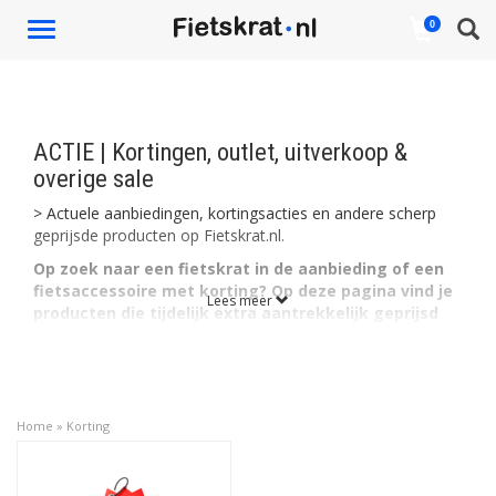
Toggle
0
navigation
ACTIE | Kortingen, outlet, uitverkoop &
overige sale
> Actuele aanbiedingen, kortingsacties en andere scherp
geprijsde producten op Fietskrat.nl.
Op zoek naar een fietskrat in de aanbieding of een
fietsaccessoire met korting? Op deze pagina vind je
Lees meer
producten die tijdelijk extra aantrekkelijk geprijsd
zijn. Denk aan fietskratten, voordragers,
fietsmanden, accessoires en andere artikelen uit het
assortiment van Fietskrat.nl.
Het aanbod wisselt regelmatig. Daardoor loont het om
Home
»
Korting
deze pagina vaker te bekijken wanneer je op zoek bent
naar een goede deal voor jouw fiets.