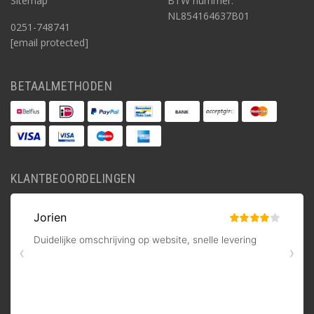
Sitemap
BTW nummer:
NL854164637B01
0251-748741
[email protected]
BETAALMETHODEN
KLANTBEOORDELINGEN