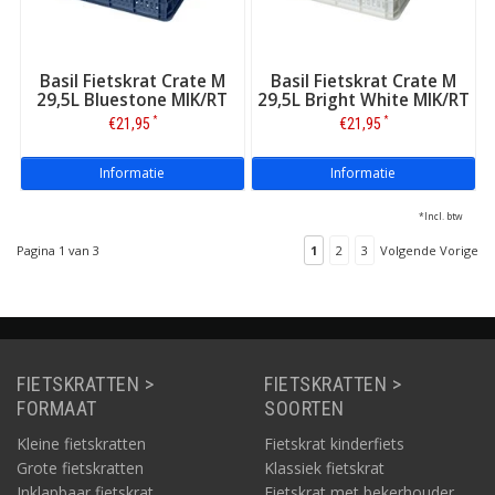
Basil Fietskrat Crate M
Basil Fietskrat Crate M
29,5L Bluestone MIK/RT
29,5L Bright White MIK/RT
*
*
€21,95
€21,95
Informatie
Informatie
*Incl. btw
Pagina 1 van 3
1
2
3
Volgende Vorige
FIETSKRATTEN >
FIETSKRATTEN >
FORMAAT
SOORTEN
Kleine fietskratten
Fietskrat kinderfiets
Grote fietskratten
Klassiek fietskrat
Inklapbaar fietskrat
Fietskrat met bekerhouder