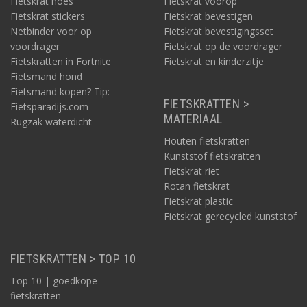
Fietskrat hoes
Fietskrat voorop
Fietskrat stickers
Fietskrat bevestigen
Netbinder voor op
Fietskrat bevestigingsset
voordrager
Fietskrat op de voordrager
Fietskratten in Fortnite
Fietskrat en kinderzitje
Fietsmand hond
Fietsmand kopen? Tip:
FIETSKRATTEN >
Fietsparadijs.com
MATERIAAL
Rugzak waterdicht
Houten fietskratten
Kunststof fietskratten
Fietskrat riet
Rotan fietskrat
Fietskrat plastic
Fietskrat gerecycled kunststof
FIETSKRATTEN > TOP 10
Top 10 | goedkope
fietskratten