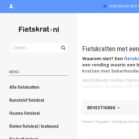
VERZENDING MET 
Fietskratten met ee
Waarom niet? Een
fietsk
een ronding waarin een b
kratten met bekerhouder 
MENU
Verschillende merken fabric
kenmerken in stijl en prijs.
Alle fietskratten
houder immers stevig in te 
Kunststof fietskrat
BEVESTIGING
Houten fietskrat
Home
/
Populair
/
Fietskrat met 
Rieten fietskrat | kratmand