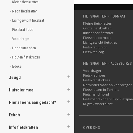
- Kleine fietskratten 
- Neon fietskratten 
FIETSKRATTEN > FORMAAT
- Lichtgewicht fietskrat 
Kleine fietskratten
Grote fietskratten
- Fietskrat hoes 
Inklapbaar fietskrat
Fietskrat op maat
- Voordrager 
Lichtgewicht fietskrat
Fietskrat junior
- Hondenmanden 
Fietskrat laag
- Houten fietskratten 
Net als andere fietskra
Een fietskrat met bekerhoud
FIETSKRATTEN > ACCESSOIRES 
- E-bike 
ook precies eenzelfde krat 
Voordrager
geschikt voor jeugdige fietse
Fietskrat hoes
Jeugd
Fietskrat stickers
Fietskrat voor in de zom
Netbinder voor op voordrager
Fietskratten in Fortnite
Huisdier mee
Kortom, fietskratten met bek
Fietsmand hond
vurenhout zoals bij het mer
Fietsmand kopen? Tip: Fietspar
handig, zeker in de zomer. 
Hier al eens aan gedacht?
Rugzak waterdicht
Extra's
Info fietskratten
OVER ONS