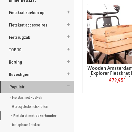
Kinderfietskrat
Fietskrat zoeken op
Fietskrat accessoires
Fietsrugzak
Een bekerhouder in een f
TOP 10
Het heeft wel iets gezelligs
koffie tussentijds besteld bi
Korting
nog handiger dan je misschi
Wooden Amsterdam
best lastig om voor elkaar te
Explorer Fietskrat
Bevestigen
Bevestiging van een fie
beker- en paraplu
*
€72,95
De krat zelf bevestigt u net
Populair
bestellen voordrager
. Dit b
Bestellen
stabiele manier van monter
- Fietstas met koelvak 
- Gerecyclede fietskratten 
- Fietskrat met bekerhouder 
- Inklapbaar fietskrat 