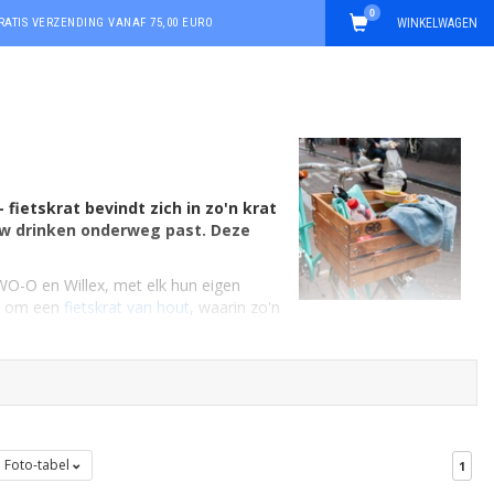
0
RATIS VERZENDING VANAF 75,00 EURO
WINKELWAGEN
 fietskrat bevindt zich in zo'n krat
 uw drinken onderweg past. Deze
WO-O en Willex, met elk hun eigen
ijd om een
fietskrat van hout
, waarin zo'n
Foto-tabel
1