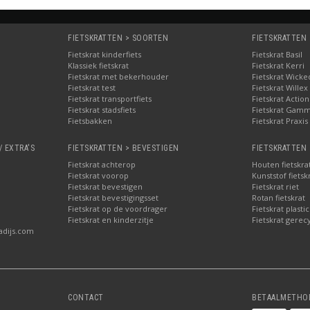
FIETSKRATTEN > SOORTEN
FIETSKRATTEN
Fietskrat kinderfiets
Fietskrat Basil
Klassiek fietskrat
Fietskrat Kerri
Fietskrat met bekerhouder
Fietskrat Wicke
Fietskrat test
Fietskrat Willex
Fietskrat transportfiets
Fietskrat Action
Fietskrat stadsfiets
Fietskrat Gam
Fietsbakken
Fietskrat Praxis
tten in meerdere formaten
er is er zoals vermeld in uiteenlopende formaten, net zoals de meeste
/ EXTRA'S
FIETSKRATTEN > BEVESTIGEN
FIETSKRATTEN 
van zonder de bekerhouder. Er zijn bijvoorbeeld kratten met bekerhou
Fietskrat achterop
Houten fietskra
rs), 24 liter en 40 liter, maar ook andere afmetingen zijn van dit type
Fietskrat voorop
Kunststof fietsk
Fietskrat bevestigen
Fietskrat riet
er
Fietskrat bevestigingsset
Rotan fietskrat
Fietskrat op de voordrager
Fietskrat plastic
erhouder zijn hip, verkrijgbaar in klassieke modellen en gemaakt van 
Fietskrat en kinderzitje
Fietskrat gerec
k TWO-O (dat overigens tevens fietskratten met parapluhouder heeft...
adijs.com
Voor jong en oud.
CONTACT
BETAALMETHO