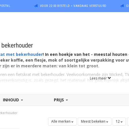
POSTNL
VOOR 22:00 BESTELD = VANDAAG VERSTUURD
G
n bekerhouder
rat met bekerhouder
! In een hoekje van het - meestal houten -
eker koffie, een flesje, mok of soortgelijke verpakking voor
zijn er in meerdere maten: van klein tot groot.
eren een fietskrat met bekerhouder. Veelvoorkomende zijn Wicked, T
Lees meer
 Overeenkomstig is, zoals gezegd, het materiaal: het gaat eigenlijk alt
bouwen is.
INHOUD
PRIJS
bekerhouder
Alle merken
Meest bekeken
12