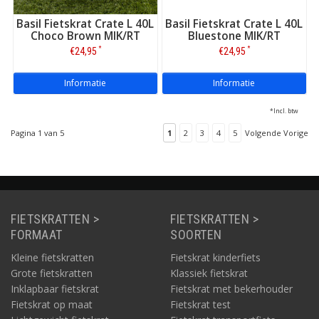
Basil Fietskrat Crate L 40L
Basil Fietskrat Crate L 40L
Choco Brown MIK/RT
Bluestone MIK/RT
*
*
€24,95
€24,95
Informatie
Informatie
*Incl. btw
Pagina 1 van 5
1
2
3
4
5
Volgende Vorige
FIETSKRATTEN >
FIETSKRATTEN >
FORMAAT
SOORTEN
Kleine fietskratten
Fietskrat kinderfiets
Grote fietskratten
Klassiek fietskrat
Inklapbaar fietskrat
Fietskrat met bekerhouder
Fietskrat op maat
Fietskrat test