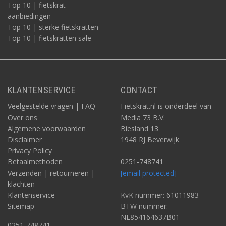
Top 10 | fietskrat
aanbiedingen
Top 10 | sterke fietskratten
Top 10 | fietskratten sale
KLANTENSERVICE
CONTACT
Veelgestelde vragen | FAQ
Fietskrat.nl is onderdeel van
Over ons
Media 73 B.V.
Algemene voorwaarden
Biesland 13
Disclaimer
1948 RJ Beverwijk
Privacy Policy
Betaalmethoden
0251-748741
Verzenden | retourneren |
[email protected]
klachten
Klantenservice
KvK nummer: 61011983
Sitemap
BTW nummer:
NL854164637B01
0251-748741