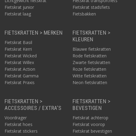
Lichtgewicht fietskrat
Fietskrat transportfiets
Fietskrat junior
Fietskrat stadsfiets
Fietskrat laag
Fietsbakken
FIETSKRATTEN > MERKEN
FIETSKRATTEN >
KLEUREN
Fietskrat Basil
Fietskrat Kerri
Blauwe fietskratten
Fietskrat Wicked
Rode fietskratten
Fietskrat Willex
Zwarte fietskratten
Fietskrat Action
Roze fietskratten
Fietskrat Gamma
Witte fietskratten
Fietskrat Praxis
Neon fietskratten
FIETSKRATTEN >
FIETSKRATTEN >
ACCESSOIRES / EXTRA'S
BEVESTIGEN
Voordrager
Fietskrat achterop
Fietskrat hoes
Fietskrat voorop
Fietskrat stickers
Fietskrat bevestigen