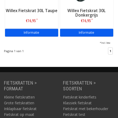
Willex Fietskrat 30L Taupe
Willex Fietskrat 30L
Donkergrijs
*
*
€16,95
€16,95
Informatie
Informatie
*Incl. btw
Pagina 1 van 1
1
FIETSKRATTEN >
FIETSKRATTEN >
FORMAAT
SOORTEN
Kleine fietskratten
Fietskrat kinderfiets
Grote fietskratten
Klassiek fietskrat
Inklapbaar fietskrat
Fietskrat met bekerhouder
Fietskrat op maat
Fietskrat test