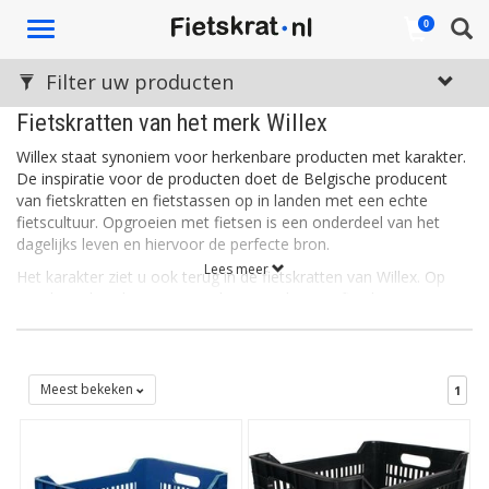
Toggle
0
navigation
Filter uw producten
Fietskratten van het merk Willex
Willex staat synoniem voor herkenbare producten met karakter.
De inspiratie voor de producten doet de Belgische producent
van fietskratten en fietstassen op in landen met een echte
fietscultuur. Opgroeien met fietsen is een onderdeel van het
dagelijks leven en hiervoor de perfecte bron.
Lees meer
Het karakter ziet u ook terug in de fietskratten van Willex. Op
Fietskrat.nl vindt u een aantal stevige, houten fietskratten. Deze
fietskratten ogen stoer en authentiek en zijn, zoals u van Willex
mag verwachten, van uitstekende kwaliteit.
Meest bekeken
1