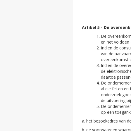
Artikel 5 - De overeen
De overeenkoms
en het voldoen 
Indien de consu
van de aanvaard
overeenkomst o
Indien de overe
de elektronisch
daartoe passend
De ondernemer k
al die feiten e
onderzoek goede
de uitvoering b
De ondernemer z
op een toegank
a. het bezoekadres van d
b. de voorwaarden waaron