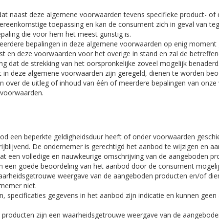
dat naast deze algemene voorwaarden tevens specifieke product- of 
vereenkomstige toepassing en kan de consument zich in geval van t
epaling die voor hem het meest gunstig is.
eerdere bepalingen in deze algemene voorwaarden op enig moment gehee
 en deze voorwaarden voor het overige in stand en zal de betreffen
ng dat de strekking van het oorspronkelijke zoveel mogelijk benaderd
iet in deze algemene voorwaarden zijn geregeld, dienen te worden be
n over de uitleg of inhoud van één of meerdere bepalingen van onze 
 voorwaarden.
od een beperkte geldigheidsduur heeft of onder voorwaarden geschied
rijblijvend. De ondernemer is gerechtigd het aanbod te wijzigen en aa
t een volledige en nauwkeurige omschrijving van de aangeboden prod
om een goede beoordeling van het aanbod door de consument mogelij
aarheidsgetrouwe weergave van de aangeboden producten en/of dienst
nemer niet.
en, specificaties gegevens in het aanbod zijn indicatie en kunnen geen
ij producten zijn een waarheidsgetrouwe weergave van de aangebode