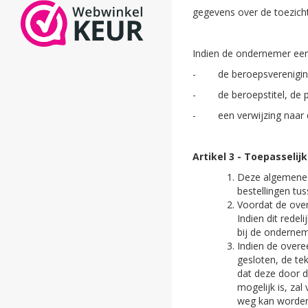
gegevens over de toezicht
Indien de ondernemer een
- de beroepsvereniging o
- de beroepstitel, de pl
- een verwijzing naar de
Artikel 3 - Toepasselij
Deze algemene 
bestellingen t
Voordat de ove
Indien dit rede
bij de ondernem
Indien de overe
gesloten, de te
dat deze door d
mogelijk is, z
weg kan worden