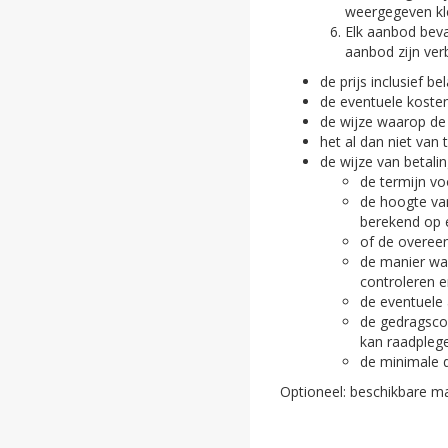
weergegeven kl
Elk aanbod beva
aanbod zijn verb
de prijs inclusief be
de eventuele kosten
de wijze waarop de
het al dan niet van 
de wijze van betali
de termijn vo
de hoogte va
berekend op e
of de overee
de manier wa
controleren e
de eventuele
de gedragsco
kan raadpleg
de minimale d
Optioneel: beschikbare ma