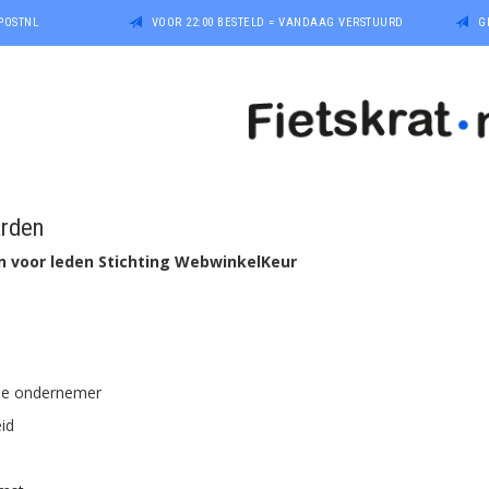
POSTNL
VOOR 22:00 BESTELD = VANDAAG VERSTUURD
G
rden
voor leden Stichting WebwinkelKeur
n de ondernemer
eid