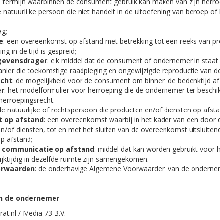
e termijn waarbinnen de consument gebruik kan maken van zijn herro
e natuurlijke persoon die niet handelt in de uitoefening van beroep 
ag;
e
: een overeenkomst op afstand met betrekking tot een reeks van pr
ng in de tijd is gespreid;
gevensdrager
: elk middel dat de consument of ondernemer in staat s
nier die toekomstige raadpleging en ongewijzigde reproductie van d
echt
: de mogelijkheid voor de consument om binnen de bedenktijd af
er
: het modelformulier voor herroeping die de ondernemer ter beschikk
herroepingsrecht.
 de natuurlijke of rechtspersoon die producten en/of diensten op afs
 op afstand
: een overeenkomst waarbij in het kader van een doo
n/of diensten, tot en met het sluiten van de overeenkomst uitsluite
p afstand;
r communicatie op afstand
: middel dat kan worden gebruikt voor
jktijdig in dezelfde ruimte zijn samengekomen.
orwaarden
: de onderhavige Algemene Voorwaarden van de onderne
van de ondernemer
t.nl / Media 73 B.V.