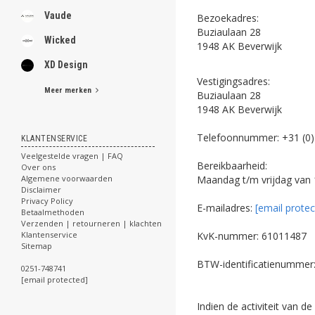
Vaude
Bezoekadres:
Buziaulaan 28
Wicked
1948 AK Beverwijk
XD Design
Vestigingsadres:
Meer merken
Buziaulaan 28
1948 AK Beverwijk
Telefoonnummer: +31 (0
KLANTENSERVICE
Veelgestelde vragen | FAQ
Bereikbaarheid:
Over ons
Algemene voorwaarden
Maandag t/m vrijdag van 
Disclaimer
Privacy Policy
E-mailadres:
[email protec
Betaalmethoden
Verzenden | retourneren | klachten
Klantenservice
KvK-nummer: 61011487
Sitemap
BTW-identificatienumm
0251-748741
[email protected]
Indien de activiteit van 