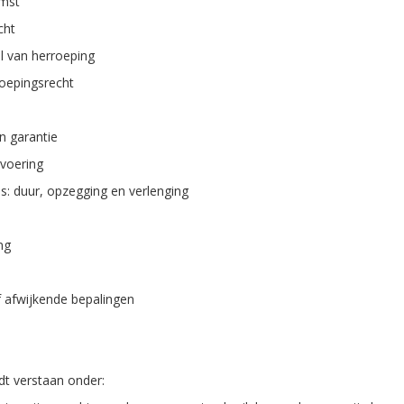
omst
cht
al van herroeping
rroepingsrecht
en garantie
tvoering
es: duur, opzegging en verlenging
ng
of afwijkende bepalingen
t verstaan onder: