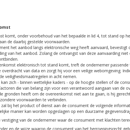
komst
t komt, onder voorbehoud van het bepaalde in lid 4, tot stand op
aan de daarbij gestelde voorwaarden.
ment het aanbod langs elektronische weg heeft aanvaard, bevestigt 
ing van het aanbod. Zolang de ontvangst van deze aanvaarding niet
ntbinden.
enkomst elektronisch tot stand komt, treft de ondernemer passende t
e overdracht van data en zorgt hij voor een veilige webomgeving. In
e veiligheidsmaatregelen in acht nemen.
an zich - binnen wettelijke kaders - op de hoogte stellen of de cons
n factoren die van belang zijn voor een verantwoord aangaan van de 
 gronden heeft om de overeenkomst niet aan te gaan, is hij gerecht
ijzondere voorwaarden te verbinden.
al bij het product of dienst aan de consument de volgende informati
elijke manier kan worden opgeslagen op een duurzame gegevensdra
e vestiging van de ondernemer waar de consument met klachten terec
der en de wijze waarop de consument van het herroepingsrecht gebru