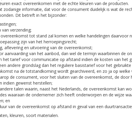
euren exact overeenkomen met de echte kleuren van de producten.
t zodanige informatie, dat voor de consument duidelijk is wat de rech
onden. Dit betreft in het bijzonder:
lastingen;
 van verzending;
 overeenkomst tot stand zal komen en welke handelingen daarvoor no
toepassing zijn van het herroepingsrecht;
ng, aflevering en uitvoering van de overeenkomst;
or aanvaarding van het aanbod, dan wel de termijn waarbinnen de on
n het tarief voor communicatie op afstand indien de kosten van het 
en andere grondslag dan het reguliere basistarief voor het gebruikt
nkomst na de totstandkoming wordt gearchiveerd, en zo ja op welke 
arop de consument, voor het sluiten van de overeenkomst, de door 
n indien gewenst herstellen;
 andere talen waarin, naast het Nederlands, de overeenkomst kan wo
des waaraan de ondernemer zich heeft onderworpen en de wijze wa
en; en
uur van de overeenkomst op afstand in geval van een duurtransactie
ten, kleuren, soort materialen.