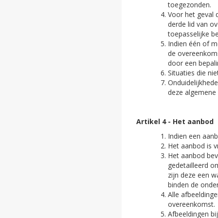
toegezonden.
Voor het geval 
derde lid van o
toepasselijke b
Indien één of m
de overeenkomst
door een bepali
Situaties die n
Onduidelijkhede
deze algemene
Artikel 4 - Het aanbod
Indien een aanb
Het aanbod is v
Het aanbod beva
gedetailleerd 
zijn deze een w
binden de onder
Alle afbeelding
overeenkomst.
Afbeeldingen b