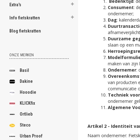
Bedenktijd
: d
Extra's
Consument
: d
ondernemer;
Info fietskratten
Dag
: kalenderd
Duurtransacti
Blog fietskratten
afnameverplichti
Duurzame ge
slaan op een ma
Herroepingsr
ONZE MERKEN
Modelformuli
maken van zijn 
Ondernemer
:
Basil
Overeenkomst
Dakine
van producten e
communicatie o
Hooodie
Techniek voo
ondernemer geli
KLICKfix
Algemene Vo
Ortlieb
Steco
Artikel 2 - Identiteit 
Naam ondernemer: Fietskra
Urban Proof