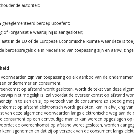
houdende autoriteit:
 gereglementeerd beroep uitoefent:
f -organisatie waarbij hij is aangesloten;
aats in de EU of de Europese Economische Ruimte waar deze is toe
 beroepsregels die in Nederland van toepassing zijn en aanwijzingen
kheid
voorwaarden zijn van toepassing op elk aanbod van de ondernemer 
ussen ondernemer en consument.
reenkomst op afstand wordt gesloten, wordt de tekst van deze alg
lijkerwijs niet mogelijk is, zal voordat de overeenkomst op afstand
er zijn in te zien en zij op verzoek van de consument zo spoedig m
enkomst op afstand elektronisch wordt gesloten, kan in afwijking va
kst van deze algemene voorwaarden langs elektronische weg aan de 
e consument op een eenvoudige manier kan worden opgeslagen op een
al voordat de overeenkomst op afstand wordt gesloten, worden aang
 kennisgenomen en dat zij op verzoek van de consument langs elekt