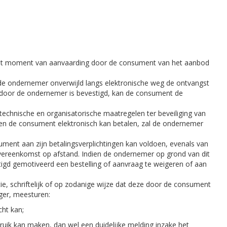
 het moment van aanvaarding door de consument van het aanbod
de ondernemer onverwijld langs elektronische weg de ontvangst
 door de ondernemer is bevestigd, kan de consument de
echnische en organisatorische maatregelen ter beveiliging van
dien de consument elektronisch kan betalen, zal de ondernemer
ument aan zijn betalingsverplichtingen kan voldoen, evenals van
overeenkomst op afstand. Indien de ondernemer op grond van dit
igd gemotiveerd een bestelling of aanvraag te weigeren of aan
e, schriftelijk of op zodanige wijze dat deze door de consument
ger, meesturen:
ht kan;
ik kan maken, dan wel een duidelijke melding inzake het