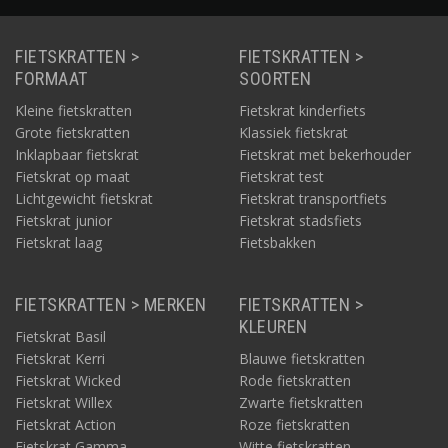
FIETSKRATTEN >
FIETSKRATTEN >
FORMAAT
SOORTEN
Kleine fietskratten
Fietskrat kinderfiets
Grote fietskratten
Klassiek fietskrat
Inklapbaar fietskrat
Fietskrat met bekerhouder
Fietskrat op maat
Fietskrat test
Lichtgewicht fietskrat
Fietskrat transportfiets
Fietskrat junior
Fietskrat stadsfiets
Fietskrat laag
Fietsbakken
FIETSKRATTEN > MERKEN
FIETSKRATTEN >
KLEUREN
Fietskrat Basil
Fietskrat Kerri
Blauwe fietskratten
Fietskrat Wicked
Rode fietskratten
Fietskrat Willex
Zwarte fietskratten
Fietskrat Action
Roze fietskratten
Fietskrat Gamma
Witte fietskratten