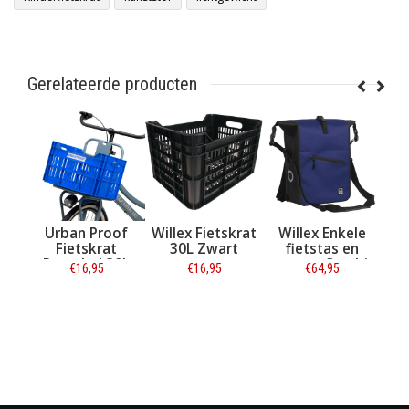
Gerelateerde producten
Urban Proof
Willex Fietskrat
Willex Enkele
m
Fietskrat
30L Zwart
fietstas en
rer
Recycled 30L
rugtas Combi
€16,95
€16,95
€64,95
met
Royal Blue
Waterdicht 27L
er
Blauw
Informatie
Informatie
Informatie