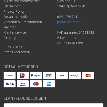
Algemene voorwaarden
Biesland 13
Disclaimer
1948 RJ Beverwijk
Privacy Policy
Betaalmethoden
0251-748741
Verzenden | retourneren |
[email protected]
klachten
Klantenservice
KvK nummer: 61011983
Sitemap
BTW nummer:
NL854164637B01
0251-748741
[email protected]
BETAALMETHODEN
KLANTBEOORDELINGEN