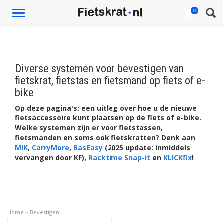
Toggle
0
navigation
Diverse systemen voor bevestigen van
fietskrat, fietstas en fietsmand op fiets of e-
bike
Op deze pagina's: een uitleg over hoe u de nieuwe
fietsaccessoire kunt plaatsen op de fiets of e-bike.
Welke systemen zijn er voor fietstassen,
fietsmanden en soms ook fietskratten? Denk aan
MIK
,
CarryMore
,
BasEasy
(2025 update: inmiddels
vervangen door KF),
Racktime Snap-it
en
KLICKfix
!
Home
»
Bevestigen