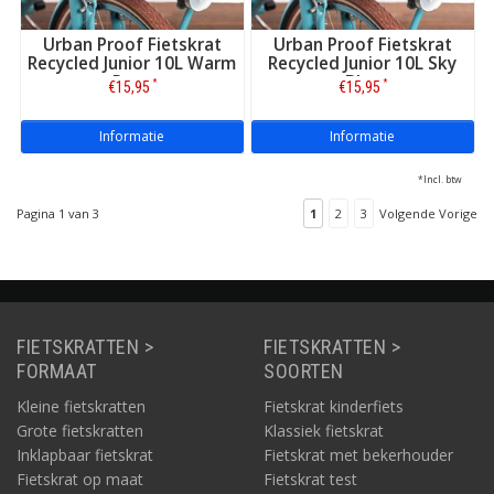
Urban Proof Fietskrat
Urban Proof Fietskrat
Recycled Junior 10L Warm
Recycled Junior 10L Sky
Roze
Blue
*
*
€15,95
€15,95
Informatie
Informatie
*Incl. btw
Pagina 1 van 3
1
2
3
Volgende Vorige
FIETSKRATTEN >
FIETSKRATTEN >
FORMAAT
SOORTEN
Kleine fietskratten
Fietskrat kinderfiets
Grote fietskratten
Klassiek fietskrat
Inklapbaar fietskrat
Fietskrat met bekerhouder
Fietskrat op maat
Fietskrat test