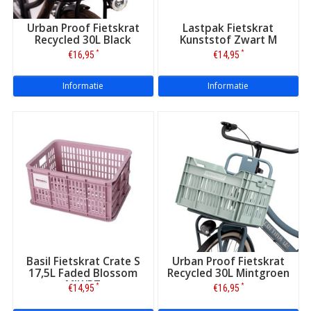
Urban Proof Fietskrat
Lastpak Fietskrat
Recycled 30L Black
Kunststof Zwart M
*
*
€16,95
€14,95
Informatie
Informatie
Basil Fietskrat Crate S
Urban Proof Fietskrat
17,5L Faded Blossom
Recycled 30L Mintgroen
MIK/RT
*
*
€14,95
€16,95