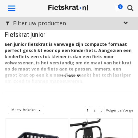
Toggle
0
navigation
Filter uw producten
Fietskrat junior
Een junior fietskrat is vanwege zijn compacte formaat
perfect geschikt voor op een kinderfiets. Aangezien een
kinderfiets een stuk kleiner is dan een fiets voor
volwassenen, is het verstandig om de maat van het krat
op de maat van de fiets aan te passen. Immers, een
groot krat op een kleinere fiets maakt het toch lastiger
Lees meer
om goed te kunnen manoeuvreren.
Onze junior fietskratten zijn verkrijgbaar in verschillende
uitvoeringen. Zo kunt u kiezen voor een kunststof krat, maar
ook voor riet of hout. Het is dus maar net welk soort materiaal
uw kind het meest aanspreekt.
Meest bekeken
1
2
3
Volgende Vorige
Verschillende kleuren en stijlen
Wanneer u een kijkje neemt in ons assortiment
kinderfietskratten hieronder, ziet u dat u en uw zoon of dochter
de keuze hebben uit verschillende soorten en stijlen. Kiezen jullie