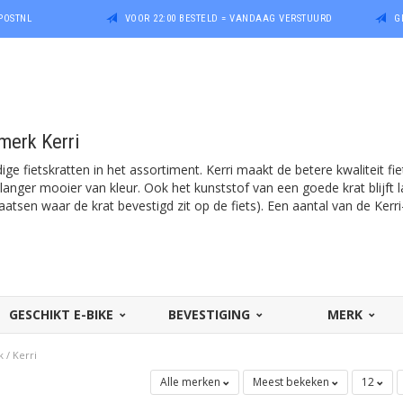
POSTNL
VOOR 22:00 BESTELD = VANDAAG VERSTUURD
G
 merk Kerri
dige fietskratten in het assortiment. Kerri maakt de betere kwaliteit fie
jft langer mooier van kleur. Ook het kunststof van een goede krat blij
aatsen waar de krat bevestigd zit op de fiets). Een aantal van de Kerri
GESCHIKT E-BIKE
BEVESTIGING
MERK
k
/
Kerri
Alle merken
Meest bekeken
12