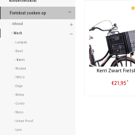
Kinderfietskrat
Fietskrat zoeken op
- Inhoud 
- Merk 
- Lastpak 
- Basil 
- Kerri 
- Wicked 
Kerri Zwart Fiets
- TWO-O 
*
€21,95
- Edge 
- Willex 
Bestellen
- Cordo 
- Steco 
- Urban Proof 
- Lynx 