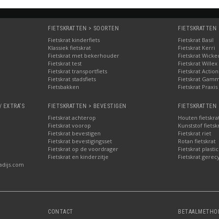
FIETSKRATTEN > SOORTEN
FIETSKRATTEN
Fietskrat kinderfiets
Fietskrat Basil
Klassiek fietskrat
Fietskrat Kerri
Fietskrat met bekerhouder
Fietskrat Wicke
Fietskrat test
Fietskrat Willex
Fietskrat transportfiets
Fietskrat Action
Fietskrat stadsfiets
Fietskrat Gam
Fietsbakken
Fietskrat Praxis
/ EXTRA'S
FIETSKRATTEN > BEVESTIGEN
FIETSKRATTEN 
Fietskrat achterop
Houten fietskra
Fietskrat voorop
Kunststof fietsk
Fietskrat bevestigen
Fietskrat riet
Fietskrat bevestigingsset
Rotan fietskrat
Fietskrat op de voordrager
Fietskrat plastic
Fietskrat en kinderzitje
Fietskrat gerec
adijs.com
CONTACT
BETAALMETHO