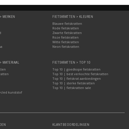
 > MERKEN
FIETSKRATTEN > KLEUREN
Blauwe fietskratten
Rode fietskratten
d
Zwarte fietskratten
Roze fietskratten
Witte fietskratten
ma
Neon fietskratten
> MATERIAAL
FIETSKRATTEN > TOP 10
tten
Top 10 | goedkope fietskratten
ratten
Top 10 | best verkochte fietskratten
Top 10 | fietskrat aanbiedingen
Top 10 | sterke fietskratten
Top 10 | fietskratten sale
ycled kunststof
DEN
KLANTBEOORDELINGEN