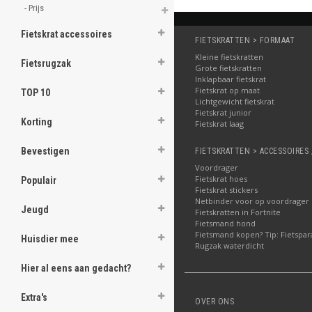
- Prijs 
Fietskrat accessoires
FIETSKRATTEN > FORMAAT
Kleine fietskratten
Fietsrugzak
Grote fietskratten
Inklapbaar fietskrat
Fietskrat op maat
TOP 10
Lichtgewicht fietskrat
Fietskrat junior
Korting
Fietskrat laag
Bevestigen
FIETSKRATTEN > ACCESSOIRES 
Voordrager
Fietskrat hoes
Populair
Fietskrat stickers
Netbinder voor op voordrager
Jeugd
Fietskratten in Fortnite
Fietsmand hond
Fietsmand kopen? Tip: Fietspar
Huisdier mee
Rugzak waterdicht
Hier al eens aan gedacht?
Extra's
OVER ONS