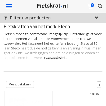
Toggle
0
navigation
Filter uw producten
Fietskratten van het merk Steco
Fietsen moet zo comfortabel mogelijk zijn. Hetzelfde geldt voor
het meenemen van allerhande voorwerpen op de trouwe
tweewieler. Het fascineert het echte familiebedrijf Steco al 86
jaar. Steco heeft dus de nodige kennis en ervaring in huis, maar
gaat ook nieuwe uitdagingen aan om oplossingen te vinden en
te produceren in de wereld van mobiliteit.
Lees meer
Verrassende rijwielartikelen
Steco maakt slimme, degelijke producten van hoogwaardige
kwaliteit. Of het nu gaat om een betrouwbare
bagagedragerverbreder of een opvouwbaar fietskrat; in
Meest bekeken
1
thuisplaats Stroe worden al decennia lang verrassende en
betrouwbare rijwielartikelen bedacht, ontworpen en
*Incl. btw
geproduceerd.