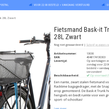
POSTNL
VOOR 22:00 BESTELD = VANDAAG VERSTUURD
G
k 28L Zwart
Fietsmand Bask-it T
28L Zwart
Nog niet gewaardeerd
|
Schrijf je eigen 
Artikelnummer:
13030
EAN:
4048174130303
Levertijd:
Op werkdagen e
zondag voor 22:0
besteld = vandaa
verzonden!
Beschikbaarheid:
Op voorraad (1
Een riante, zwart stalen fietsmand v
Racktime bagagedrager, met de Snap-
erop gemonteerd. De Bask-it Trunk he
hengsels en biedt ruimte voor een g
sport- of schooltas!
Lees meer