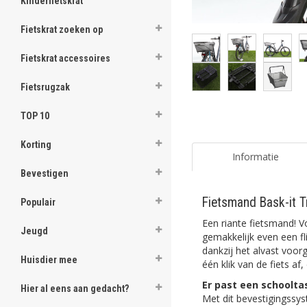
Kinderfietskrat
Fietskrat zoeken op
Fietskrat accessoires
Fietsrugzak
TOP 10
Korting
Informatie
Bevestigen
Fietsmand Bask-it 
Populair
Een riante fietsmand! Vo
Jeugd
gemakkelijk even een fl
dankzij het alvast voo
Huisdier mee
één klik van de fiets af
Er past een schoolta
Hier al eens aan gedacht?
Met dit bevestigingssys