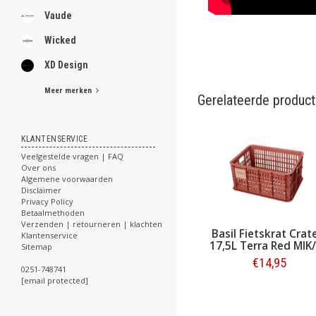
Vaude
Wicked
XD Design
Meer merken
Gerelateerde produc
KLANTENSERVICE
Veelgestelde vragen | FAQ
Over ons
Algemene voorwaarden
Disclaimer
Privacy Policy
Betaalmethoden
Verzenden | retourneren | klachten
Basil Fietskrat Crat
Klantenservice
17,5L Terra Red MIK
Sitemap
€14,95
0251-748741
[email protected]
Bestellen