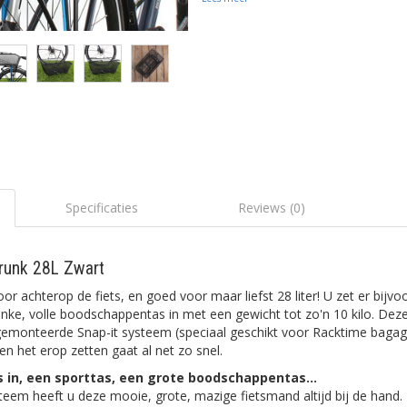
Specificaties
Reviews (0)
Trunk 28L Zwart
or achterop de fiets, en goed voor maar liefst 28 liter! U zet er bijvo
inke, volle boodschappentas in met een gewicht tot zo'n 10 kilo. De
rgemonteerde Snap-it systeem (speciaal geschikt voor Racktime baga
, en het erop zetten gaat al net zo snel.
s in, een sporttas, een grote boodschappentas...
teem heeft u deze mooie, grote, mazige fietsmand altijd bij de hand.