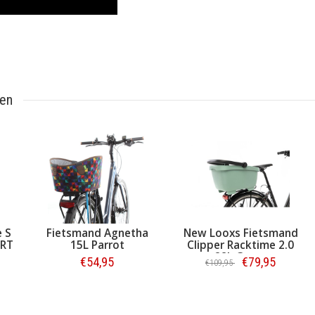
ten
e S
Fietsmand Agnetha
New Looxs Fietsmand
/RT
15L Parrot
Clipper Racktime 2.0
28L Groen
€54,95
€79,95
€109,95
Bestellen
Bestellen