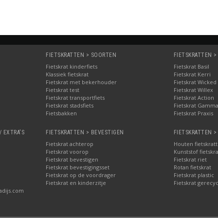
FIETSKRATTEN > SOORTEN
FIETSKRATTEN >
Fietskrat kinderfiets
Fietskrat Basil
Klassiek fietskrat
Fietskrat Kerri
Fietskrat met bekerhouder
Fietskrat Wicked
Fietskrat test
Fietskrat Willex
Fietskrat transportfiets
Fietskrat Action
Fietskrat stadsfiets
Fietskrat Gamm
Fietsbakken
Fietskrat Praxis
/ EXTRA'S
FIETSKRATTEN > BEVESTIGEN
FIETSKRATTEN >
Fietskrat achterop
Houten fietskrat
Fietskrat voorop
Kunststof fietskr
Fietskrat bevestigen
Fietskrat riet
Fietskrat bevestigingsset
Rotan fietskrat
Fietskrat op de voordrager
Fietskrat plastic
Fietskrat en kinderzitje
Fietskrat gerecyc
adijs.com