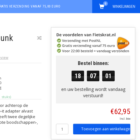
0
RATIS VERZENDING VANAF 75,00 EURO
WINKELWAGEN
runk
review
Bestel binnen:
18
07
01
:
:
n
0
g
en uw bestelling wordt vandaag
verstuurd!
 stuks)
oor achterop de
€62,95
it adapter alvast
eft twee degelijke
Incl. btw
rote boodschappen-,
Toevoegen aan winkelwagen