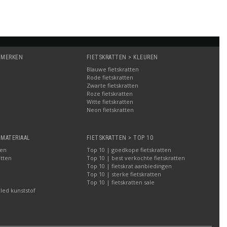
 MERKEN
FIETSKRATTEN > KLEUREN
Blauwe fietskratten
Rode fietskratten
Zwarte fietskratten
Roze fietskratten
Witte fietskratten
a
Neon fietskratten
 MATERIAAL
FIETSKRATTEN > TOP 10
ten
Top 10 | goedkope fietskratten
atten
Top 10 | best verkochte fietskratten
Top 10 | fietskrat aanbiedingen
Top 10 | sterke fietskratten
Top 10 | fietskratten sale
led kunststof