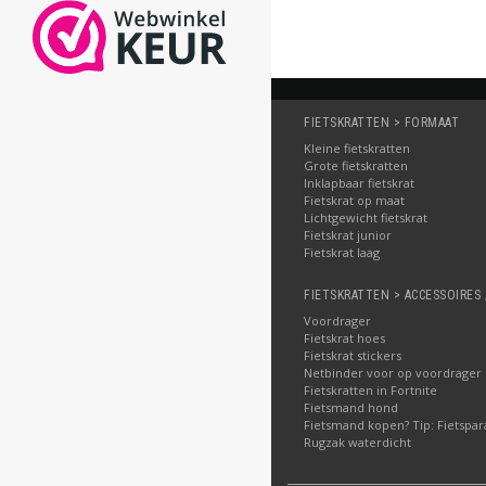
FIETSKRATTEN > FORMAAT
Kleine fietskratten
Grote fietskratten
Inklapbaar fietskrat
Fietskrat op maat
Lichtgewicht fietskrat
Fietskrat junior
Fietskrat laag
FIETSKRATTEN > ACCESSOIRES 
Voordrager
Fietskrat hoes
Fietskrat stickers
Netbinder voor op voordrager
Fietskratten in Fortnite
Fietsmand hond
Fietsmand kopen? Tip: Fietspar
Rugzak waterdicht