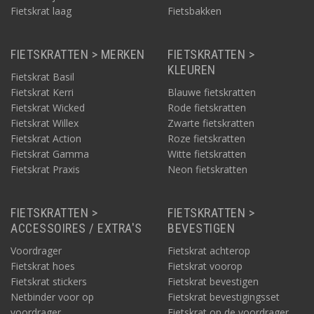
Fietskrat laag
Fietsbakken
FIETSKRATTEN > MERKEN
FIETSKRATTEN >
KLEUREN
Fietskrat Basil
Fietskrat Kerri
Blauwe fietskratten
Fietskrat Wicked
Rode fietskratten
Fietskrat Willex
Zwarte fietskratten
Fietskrat Action
Roze fietskratten
Fietskrat Gamma
Witte fietskratten
Fietskrat Praxis
Neon fietskratten
FIETSKRATTEN >
FIETSKRATTEN >
ACCESSOIRES / EXTRA'S
BEVESTIGEN
Voordrager
Fietskrat achterop
Fietskrat hoes
Fietskrat voorop
Fietskrat stickers
Fietskrat bevestigen
Netbinder voor op
Fietskrat bevestigingsset
voordrager
Fietskrat op de voordrager