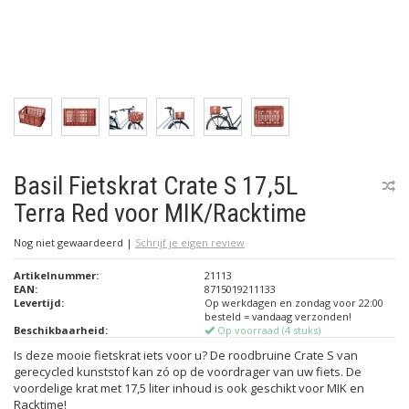
Basil Fietskrat Crate S 17,5L
Terra Red voor MIK/Racktime
Nog niet gewaardeerd
|
Schrijf je eigen review
Artikelnummer:
21113
EAN:
8715019211133
Levertijd:
Op werkdagen en zondag voor 22:00
besteld = vandaag verzonden!
Beschikbaarheid:
Op voorraad (4 stuks)
Is deze mooie fietskrat iets voor u? De roodbruine Crate S van
gerecycled kunststof kan zó op de voordrager van uw fiets. De
voordelige krat met 17,5 liter inhoud is ook geschikt voor MIK en
Racktime!