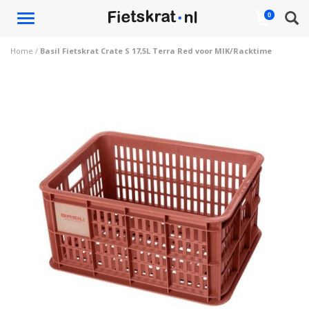
Toggle
0
navigation
Home
/
Basil Fietskrat Crate S 17,5L Terra Red voor MIK/Racktime