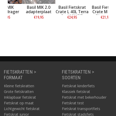
K
Basil MIK 2.0
Basil Fietskrat
Basil Fietskrat
Ba
ger
adapterplaat
Crate L 40L Terra
Crate M 29,5L
C
Red MIK/RT
Bluestone
B
€19,95
€24,95
€21,95
MIK/RT
Informatie
Informatie
Informatie
FIETSKRATTEN >
FIETSKRATTEN >
FORMAAT
SOORTEN
Kleine fietskratten
Fietskrat kinderfiets
Grote fietskratten
Klassiek fietskrat
Inklapbaar fietskrat
Fietskrat met bekerhouder
Fietskrat op maat
Fietskrat test
Lichtgewicht fietskrat
Fietskrat transportfiets
Fietskrat junior
Fietskrat stadsfiets