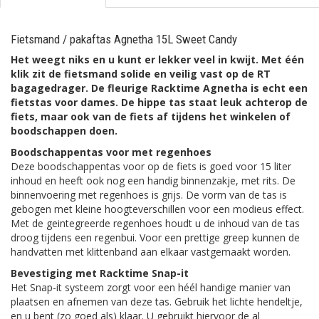
Fietsmand / pakaftas Agnetha 15L Sweet Candy
Het weegt niks en u kunt er lekker veel in kwijt. Met één
klik zit de fietsmand solide en veilig vast op de RT
bagagedrager. De fleurige Racktime Agnetha is echt een
fietstas voor dames. De hippe tas staat leuk achterop de
fiets, maar ook van de fiets af tijdens het winkelen of
boodschappen doen.
Boodschappentas voor met regenhoes
Deze boodschappentas voor op de fiets is goed voor 15 liter
inhoud en heeft ook nog een handig binnenzakje, met rits. De
binnenvoering met regenhoes is grijs. De vorm van de tas is
gebogen met kleine hoogteverschillen voor een modieus effect.
Met de geintegreerde regenhoes houdt u de inhoud van de tas
droog tijdens een regenbui. Voor een prettige greep kunnen de
handvatten met klittenband aan elkaar vastgemaakt worden.
Bevestiging met Racktime Snap-it
Het Snap-it systeem zorgt voor een héél handige manier van
plaatsen en afnemen van deze tas. Gebruik het lichte hendeltje,
en u bent (zo goed als) klaar. U gebruikt hiervoor de al