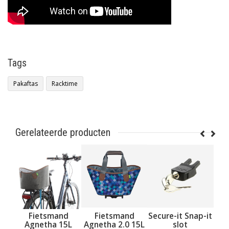
Tags
Pakaftas
Racktime
Gerelateerde producten
smand
Fietsmand
Secure-it Snap-it
Snap-It adapte
ha 15L
Agnetha 2.0 15L
slot