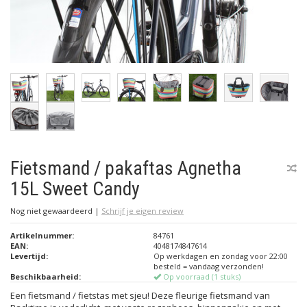
Fietsmand / pakaftas Agnetha
15L Sweet Candy
Nog niet gewaardeerd
|
Schrijf je eigen review
Artikelnummer:
84761
EAN:
4048174847614
Levertijd:
Op werkdagen en zondag voor 22:00
besteld = vandaag verzonden!
Beschikbaarheid:
Op voorraad (1 stuks)
Een fietsmand / fietstas met sjeu! Deze fleurige fietsmand van