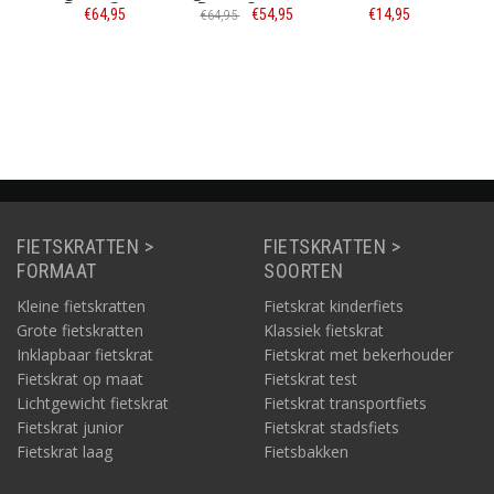
 Grey
Deep Ocean
4,95
€54,95
€14,95
€19,95
€64,95
rmatie
Informatie
Informatie
Informatie
FIETSKRATTEN >
FIETSKRATTEN >
FORMAAT
SOORTEN
Kleine fietskratten
Fietskrat kinderfiets
Grote fietskratten
Klassiek fietskrat
Inklapbaar fietskrat
Fietskrat met bekerhouder
Fietskrat op maat
Fietskrat test
Lichtgewicht fietskrat
Fietskrat transportfiets
Fietskrat junior
Fietskrat stadsfiets
Fietskrat laag
Fietsbakken