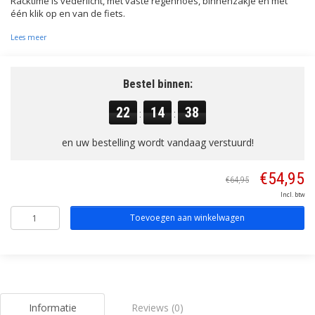
Racktime is vederlicht, met vaste regenhoes, binnenzakje en met
één klik op en van de fiets.
Lees meer
Bestel binnen:
22
14
37
:
:
en uw bestelling wordt vandaag verstuurd!
€54,95
€64,95
Incl. btw
Toevoegen aan winkelwagen
Informatie
Reviews (0)