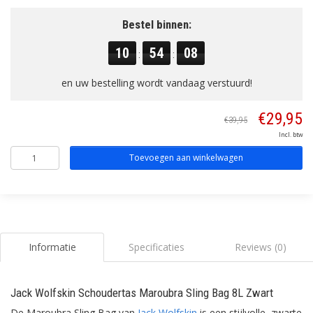
Bestel binnen:
10
54
07
:
:
en uw bestelling wordt vandaag verstuurd!
€29,95
€39,95
Incl. btw
Toevoegen aan winkelwagen
Informatie
Specificaties
Reviews (0)
Jack Wolfskin Schoudertas Maroubra Sling Bag 8L Zwart
De Maroubra Sling Bag van
Jack Wolfskin
is een stijlvolle, zwarte