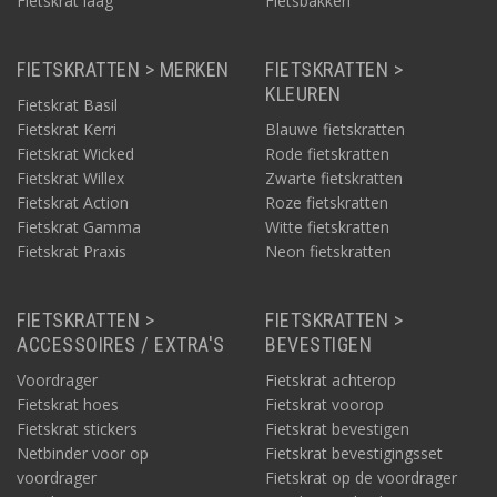
Fietskrat laag
Fietsbakken
FIETSKRATTEN > MERKEN
FIETSKRATTEN >
KLEUREN
Fietskrat Basil
Fietskrat Kerri
Blauwe fietskratten
Fietskrat Wicked
Rode fietskratten
Fietskrat Willex
Zwarte fietskratten
Fietskrat Action
Roze fietskratten
Fietskrat Gamma
Witte fietskratten
Fietskrat Praxis
Neon fietskratten
FIETSKRATTEN >
FIETSKRATTEN >
ACCESSOIRES / EXTRA'S
BEVESTIGEN
Voordrager
Fietskrat achterop
Fietskrat hoes
Fietskrat voorop
Fietskrat stickers
Fietskrat bevestigen
Netbinder voor op
Fietskrat bevestigingsset
voordrager
Fietskrat op de voordrager