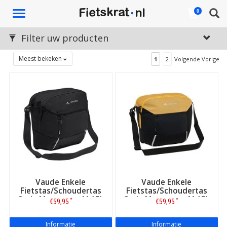
Toggle
0
navigation
Filter uw producten
Meest bekeken
1
2
Volgende Vorige
Vaude Enkele
Vaude Enkele
Fietstas/Schoudertas
Fietstas/Schoudertas
Cycle Messenger M 15L
Cycle Messenger M 15L
*
*
€59,95
€59,95
Black
Burnt Yellow
Informatie
Informatie