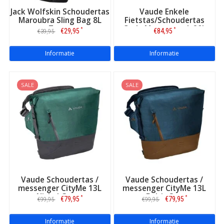
Jack Wolfskin Schoudertas
Vaude Enkele
Maroubra Sling Bag 8L
Fietstas/Schoudertas
Zwart
Cycle Messenger L 20L
*
*
€29,95
€84,95
€39,95
Burnt Yellow
Informatie
Informatie
SALE
SALE
Vaude Schoudertas /
Vaude Schoudertas /
messenger CityMe 13L
messenger CityMe 13L
Nickel Green
Baltic Sea
*
*
€79,95
€79,95
€99,95
€99,95
Informatie
Informatie