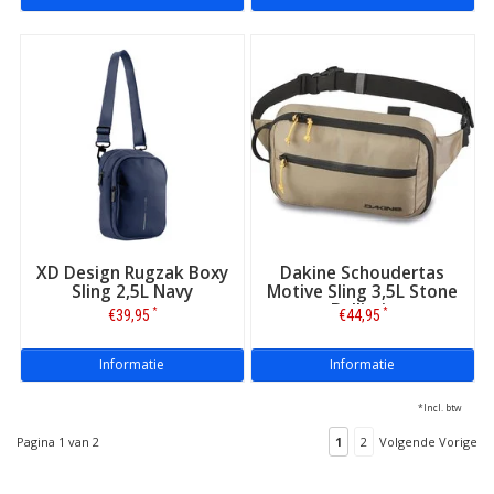
XD Design Rugzak Boxy
Dakine Schoudertas
Sling 2,5L Navy
Motive Sling 3,5L Stone
Ballistic
*
*
€39,95
€44,95
Informatie
Informatie
*Incl. btw
Pagina 1 van 2
1
2
Volgende Vorige