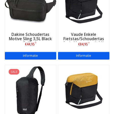
Dakine Schoudertas
Vaude Enkele
Motive Sling 3,5L Black
Fietstas/Schoudertas
Ballistic
Cycle Messenger L 20L
*
*
€44,95
€84,95
Black
Informatie
Informatie
SALE