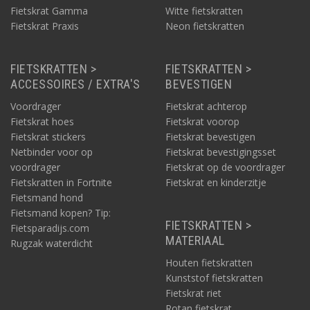
Fietskrat Gamma
Witte fietskratten
Fietskrat Praxis
Neon fietskratten
FIETSKRATTEN >
FIETSKRATTEN >
ACCESSOIRES / EXTRA'S
BEVESTIGEN
Voordrager
Fietskrat achterop
Fietskrat hoes
Fietskrat voorop
Fietskrat stickers
Fietskrat bevestigen
Netbinder voor op
Fietskrat bevestigingsset
voordrager
Fietskrat op de voordrager
Fietskratten in Fortnite
Fietskrat en kinderzitje
Fietsmand hond
Fietsmand kopen? Tip:
FIETSKRATTEN >
Fietsparadijs.com
MATERIAAL
Rugzak waterdicht
Houten fietskratten
Kunststof fietskratten
Fietskrat riet
Rotan fietskrat