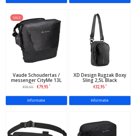
SALE
Vaude Schoudertas /
XD Design Rugzak Boxy
messenger CityMe 13L
Sling 2,5L Black
Black
*
*
€79,95
€32,95
€99,95
Informatie
Informatie