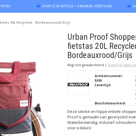
POSTNL
VOOR 22:00 BESTELD = VANDAAG VERSTUURD
G
tstas 20L Recycled - Bordeauxrood/Grijs
Urban Proof Shoppe
fietstas 20L Recycle
Bordeauxrood/Grijs
Nog niet gewaardeerd
|
Schrijf je eigen 
Artikelnummer:
EAN:
Levertijd:
Beschikbaarheid:
Deze sterke en hippe enkele shopper
Proof is gemaakt van gerecycled mate
Waterbestendig, inclusief schouderr
voor e-bikes!