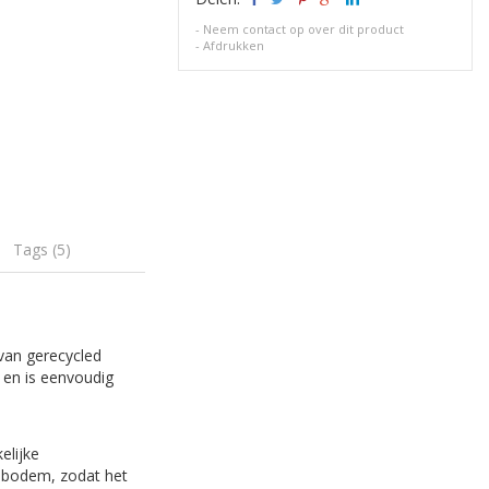
-
Neem contact op over dit product
-
Afdrukken
Tags (5)
van gerecycled
 en is eenvoudig
elijke
e bodem, zodat het