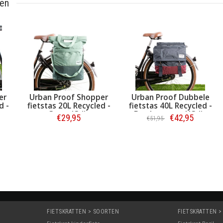
ten
er
Urban Proof Shopper
Urban Proof Dubbele
d -
fietstas 20L Recycled -
fietstas 40L Recycled -
Groen/Grijs
Bordeauxrood/Grijs
€29,95
€42,95
€51,95
Bestellen
Bestellen
FIETSKRATTEN > SOORTEN
FIETSKRATTEN >