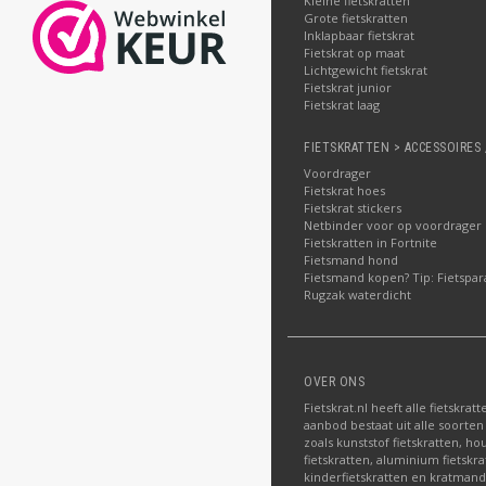
Kleine fietskratten
Grote fietskratten
Inklapbaar fietskrat
Fietskrat op maat
Lichtgewicht fietskrat
Fietskrat junior
Fietskrat laag
FIETSKRATTEN > ACCESSOIRES 
Voordrager
Fietskrat hoes
Fietskrat stickers
Netbinder voor op voordrager
Fietskratten in Fortnite
Fietsmand hond
Fietsmand kopen? Tip: Fietspar
Rugzak waterdicht
OVER ONS
Fietskrat.nl heeft alle fietskrat
aanbod bestaat uit alle soorten
zoals kunststof fietskratten, ho
fietskratten, aluminium fietskra
kinderfietskratten en kratman