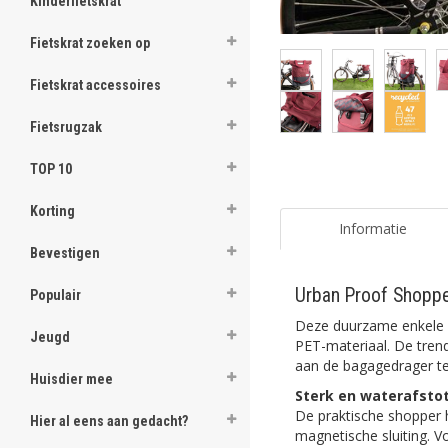
Kinderfietskrat
Fietskrat zoeken op
Fietskrat accessoires
Fietsrugzak
TOP 10
Korting
Informatie
Bevestigen
Urban Proof Shopper
Populair
Deze duurzame enkele 
Jeugd
PET-materiaal. De trend
aan de bagagedrager t
Huisdier mee
Sterk en waterafsto
De praktische shopper h
Hier al eens aan gedacht?
magnetische sluiting. V