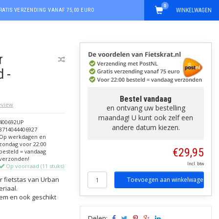
0
RATIS VERZENDING VANAF 75,00 EURO
WINKELWAGEN
r
d -
Bestel vandaag
review
en ontvang uw bestelling
maandag! U kunt ook zelf een
400692UP
andere datum kiezen.
8714044406927
Op werkdagen en
zondag voor 22:00
€29,95
besteld = vandaag
verzonden!
Incl. btw
Op voorraad (11 stuks)
 fietstas van Urban
Toevoegen aan winkelwagen
riaal.
iem en ook geschikt
Delen: