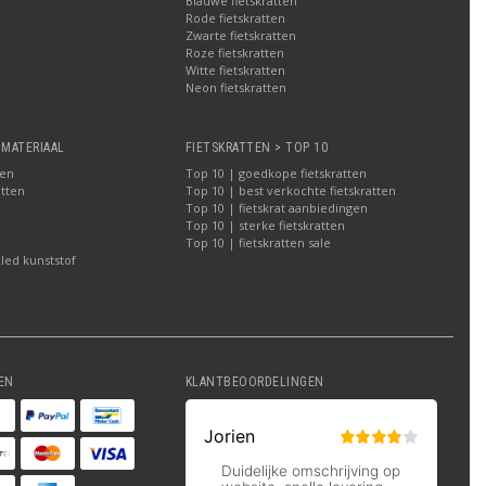
Blauwe fietskratten
Rode fietskratten
Zwarte fietskratten
Roze fietskratten
Witte fietskratten
a
Neon fietskratten
 MATERIAAL
FIETSKRATTEN > TOP 10
ten
Top 10 | goedkope fietskratten
atten
Top 10 | best verkochte fietskratten
Top 10 | fietskrat aanbiedingen
Top 10 | sterke fietskratten
Top 10 | fietskratten sale
led kunststof
EN
KLANTBEOORDELINGEN