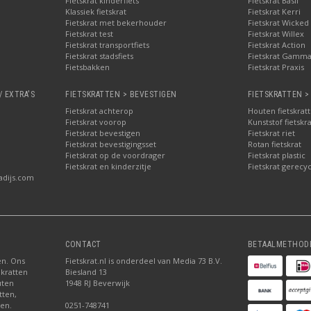
Fietskrat kinderfiets
Fietskrat Basil
Klassiek fietskrat
Fietskrat Kerri
Fietskrat met bekerhouder
Fietskrat Wicked
Fietskrat test
Fietskrat Willex
Fietskrat transportfiets
Fietskrat Action
Fietskrat stadsfiets
Fietskrat Gamm
Fietsbakken
Fietskrat Praxis
/ EXTRA'S
FIETSKRATTEN > BEVESTIGEN
FIETSKRATTEN >
Fietskrat achterop
Houten fietskrat
Fietskrat voorop
Kunststof fietskr
Fietskrat bevestigen
Fietskrat riet
Fietskrat bevestigingsset
Rotan fietskrat
Fietskrat op de voordrager
Fietskrat plastic
Fietskrat en kinderzitje
Fietskrat gerecyc
adijs.com
CONTACT
BETAALMETHOD
ten. Ons
Fietskrat.nl is onderdeel van Media 73 B.V.
 kratten
Biesland 13
uten
1948 RJ Beverwijk
tten,
den.
0251-748741