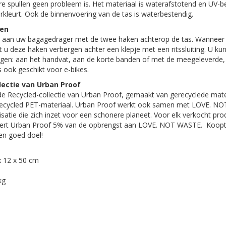
e spullen geen probleem is. Het materiaal is waterafstotend en UV-b
rkleurt. Ook de binnenvoering van de tas is waterbestendig.
ken
s aan uw bagagedrager met de twee haken achterop de tas. Wanneer 
nt u deze haken verbergen achter een klepje met een ritssluiting. U ku
en: aan het handvat, aan de korte banden of met de meegeleverde,
 ook geschikt voor e-bikes.
lectie van Urban Proof
de Recycled-collectie van Urban Proof, gemaakt van gerecyclede mater
ecycled PET-materiaal. Urban Proof werkt ook samen met LOVE. NO
atie die zich inzet voor een schonere planeet. Voor elk verkocht prod
neert Urban Proof 5% van de opbrengst aan LOVE. NOT WASTE. Koopt
en goed doel!
x 12 x 50 cm
kg