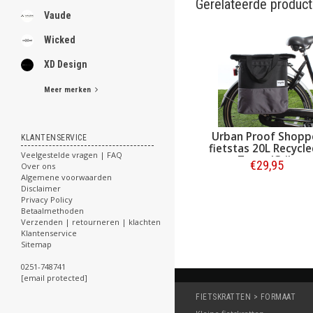
Gerelateerde produc
Vaude
Wicked
XD Design
Meer merken
Urban Proof Shopp
KLANTENSERVICE
fietstas 20L Recycle
Veelgestelde vragen | FAQ
Zwart/Grijs
€29,95
Over ons
Algemene voorwaarden
Disclaimer
Bestellen
Privacy Policy
Betaalmethoden
Verzenden | retourneren | klachten
Klantenservice
Sitemap
0251-748741
[email protected]
FIETSKRATTEN > FORMAAT