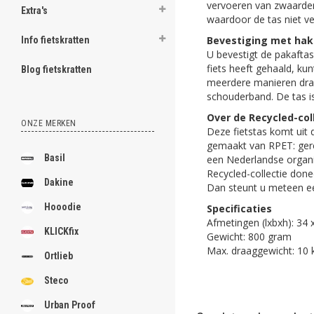
vervoeren van zwaarder
Extra's
waardoor de tas niet ve
Bevestiging met ha
Info fietskratten
U bevestigt de pakafta
fiets heeft gehaald, ku
Blog fietskratten
meerdere manieren drag
schouderband. De tas is
Over de Recycled-col
ONZE MERKEN
Deze fietstas komt uit 
gemaakt van RPET: ger
Basil
een Nederlandse organis
Recycled-collectie do
Dakine
Dan steunt u meteen e
Hooodie
Specificaties
Afmetingen (lxbxh): 34 
KLICKfix
Gewicht: 800 gram
Max. draaggewicht: 10 
Ortlieb
Steco
Urban Proof