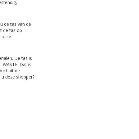
estendig,
u de tas van de
nt de tas op
 losse
ialen. De tas is
T WASTE. Dat is
uct uit de
 u deze shopper?