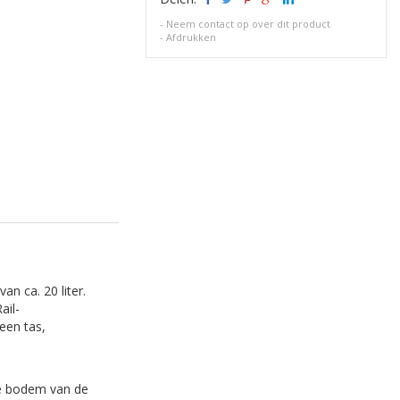
-
Neem contact op over dit product
-
Afdrukken
n ca. 20 liter.
ail-
een tas,
de bodem van de