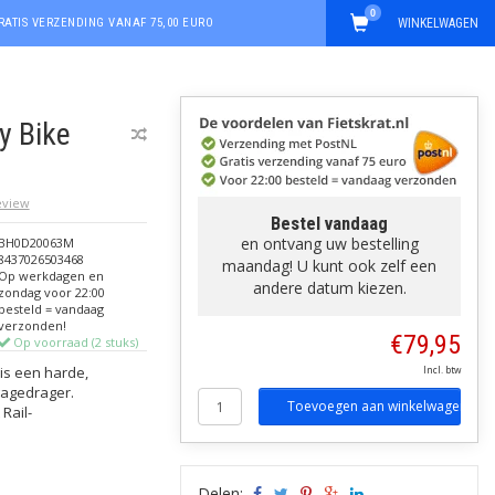
0
RATIS VERZENDING VANAF 75,00 EURO
WINKELWAGEN
y Bike
review
Bestel vandaag
en ontvang uw bestelling
BH0D20063M
8437026503468
maandag! U kunt ook zelf een
Op werkdagen en
andere datum kiezen.
zondag voor 22:00
besteld = vandaag
verzonden!
€79,95
Op voorraad (2 stuks)
is een harde,
Incl. btw
gagedrager.
Toevoegen aan winkelwagen
Rail-
Delen: