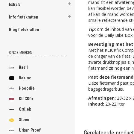
mand zit een afwatering
Extra's
kan flexibel worden be
af kan de mand worden 
Info fietskratten
smalle reflecterende s
Tip:
om de inhoud van d
Blog fietskratten
voor de Daily Bike Box 
Bevestiging met het
Met het KLICKfix Compa
ONZE MERKEN
de drager van de fiets.
zwarte drukknopjes zij
Basil
fietsmand zit nog een rai
Past deze fietsmand 
Dakine
Deze fietsmand past op
Hooodie
bagagedragerbuis.
Afmetingen:
28-32 x 
KLICKfix
Inhoud:
20-22 liter
Ortlieb
Steco
Urban Proof
Gerelateerde produc