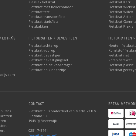
Klassiek fietskrat
Fietskrat Kerri
Fietskrat met bekerhouder
Fietskrat Wicked
Fietskrat test
Fietskrat Willex
Fietskrat transportfiets
Fietskrat Action
Fietskrat stadsfiets
Fietskrat Gamm
Fietsbakken
Fietskrat Praxis
/ EXTRA'S
FIETSKRATTEN > BEVESTIGEN
FIETSKRATTEN >
Fietskrat achterop
Houten fietskrat
Fietskrat voorop
Kunststof fietskr
Fietskrat bevestigen
Fietskrat riet
Fietskrat bevestigingsset
Rotan fietskrat
Fietskrat op de voordrager
Fietskrat plastic
Fietskrat en kinderzitje
Fietskrat gerecyc
adijs.com
CONTACT
BETAALMETHOD
ten. Ons
Fietskrat.nl is onderdeel van Media 73 B.V.
 kratten
Biesland 13
uten
1948 RJ Beverwijk
tten,
den.
0251-748741
[email protected]