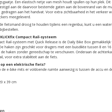
sgaatje. Een elastisch netje van mesh houdt spullen op hun plek. Dit
vestigd aan de daarvoor bestemde gaten aan de bovenrand van de ma
gedragen aan het handvat. Voor extra zichtbaarheid in het verkeer 
tickers meegeleverd.
e fietsmand droog te houden tijdens een regenbui, kunt u een wate
bijbestellen.
 KLICKfix Compact Rail-systeem
ct Rail-systeem met Quick Release is de Daily Bike Box gemakkelijk 
 De haken zijn geschikt voor dragers met een buisdikte tussen 8 en 16
n de haken zonder gereedschap te verschuiven. Onderaan de achterka
l, voor extra stabiliteit aan de fiets.
op een elektrische fiets?
 de e-bike mits er voldoende ruimte aanwezig is tussen de accu en d
20 x 39 cm
ten