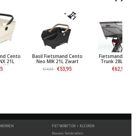
Basil Fietsmand Cento
Basil Fietsmand Cento
F
Neo Multi NX 21L
Neo MIK 21L Zwart
Gebroken Wit
€38,95
€53,95
€74,95
Bestellen
Bestellen
 MERKEN
FIETSKRATTEN > KLEUREN
Blauwe fietskratten