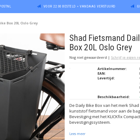
POSTNL
VOOR 22:00 BESTELD = VANDAAG VERSTUURD
G
ke Box 20L Oslo Grey
Shad Fietsmand Dail
Box 20L Oslo Grey
Nog niet gewaardeerd
|
Schrijf je eigen 
Artikelnummer:
EAN:
Levertijd:
Beschikbaarheid:
De Daily Bike Box van het merk Shad 
kunststof fietsmand voor aan de ba
Bevestiging met het KLICKfix Compact 
bevestigingssysteem.
Lees meer