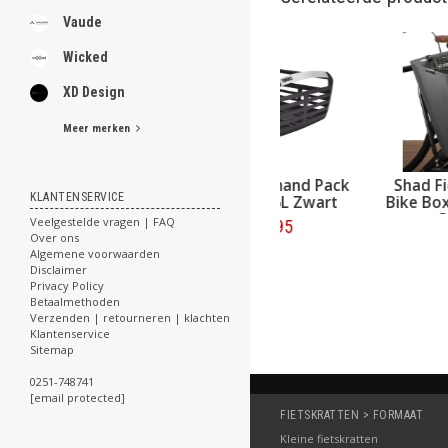
Vaude
Wicked
XD Design
Meer merken
Thule Fietsmand Pa
KLANTENSERVICE
'n Pedal 26L Zwart
Veelgestelde vragen | FAQ
€54,95
Over ons
Algemene voorwaarden
Bestellen
Disclaimer
Privacy Policy
Betaalmethoden
Verzenden | retourneren | klachten
Klantenservice
Sitemap
0251-748741
[email protected]
FIETSKRATTEN > FORMAAT
Kleine fietskratten