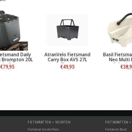
ck
Shad Fietsmand Daily
AtranVelo Fietsmand
Bike Box Brompton 20L
Carry Box AVS 27L
Oslo Grey
Zwart
€79,95
€49,95
Bestellen
Bestellen
FIETSKRATTEN > SOORTEN
FIETSKRATTEN >
Fietskrat kinderfiets
Fietskrat Basil