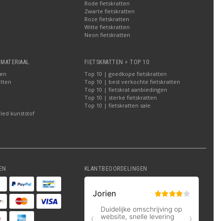
Rode fietskratten
Zwarte fietskratten
Roze fietskratten
Witte fietskratten
a
Neon fietskratten
 MATERIAAL
FIETSKRATTEN > TOP 10
ten
Top 10 | goedkope fietskratten
atten
Top 10 | best verkochte fietskratten
Top 10 | fietskrat aanbiedingen
Top 10 | sterke fietskratten
Top 10 | fietskratten sale
led kunststof
EN
KLANTBEOORDELINGEN