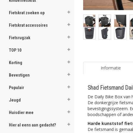
Kinderfietskrat
Fietskrat zoeken op
Fietskrat accessoires
Fietsrugzak
TOP 10
Korting
Informatie
Bevestigen
Shad Fietsmand Dail
Populair
De Daily Bike Box van
Jeugd
De donkergrijze fietsm
bevestigingssysteem. Ee
Huisdier mee
boodschappen of ander
Harde kunststof fie
Hier al eens aan gedacht?
De fietsmand is gemaak