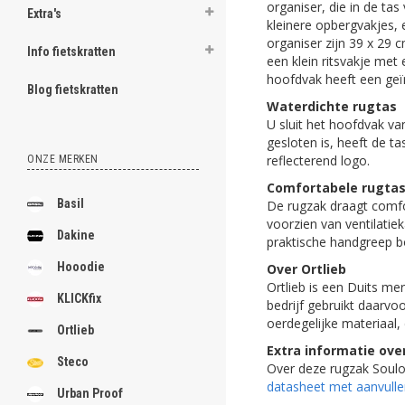
organiser, die in de ta
Extra's
kleinere opbergvakjes,
organiser zijn 39 x 29 
Info fietskratten
een klein ritsvakje met 
hoofdvak heeft een geïn
Blog fietskratten
Waterdichte rugtas
U sluit het hoofdvak va
gesloten is, heeft de t
reflecterend logo.
ONZE MERKEN
Comfortabele rugta
Basil
De rugzak draagt comfo
voorzien van ventilatie
Dakine
praktische handgreep 
Hooodie
Over Ortlieb
Ortlieb is een Duits me
KLICKfix
bedrijf gebruikt daarv
oerdegelijke materiaal,
Ortlieb
Extra informatie ove
Steco
Over deze rugzak Soulo 
datasheet met aanvulle
Urban Proof