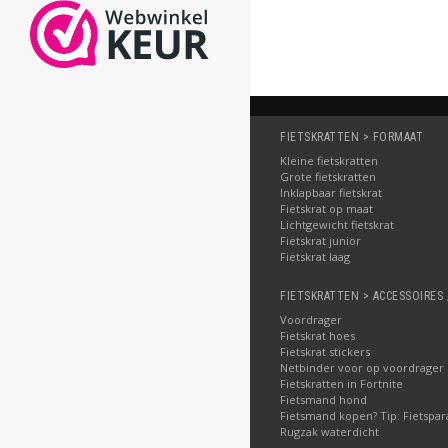
FIETSKRATTEN > FORMAAT
Kleine fietskratten
Grote fietskratten
Inklapbaar fietskrat
Fietskrat op maat
Lichtgewicht fietskrat
Fietskrat junior
Fietskrat laag
FIETSKRATTEN > ACCESSOIRES 
Voordrager
Fietskrat hoes
Fietskrat stickers
Netbinder voor op voordrager
Fietskratten in Fortnite
Fietsmand hond
Fietsmand kopen? Tip: Fietspar
Rugzak waterdicht