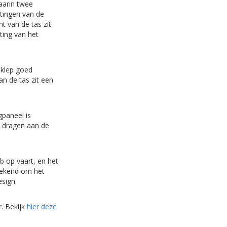
daarin twee
etingen van de
t van de tas zit
iting van het
 klep goed
n de tas zit een
paneel is
k dragen aan de
b op vaart, en het
 bekend om het
esign.
r. Bekijk
hier deze