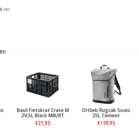
48 cm
ten
lo
Basil Fietskrat Crate M
Ortlieb Rugzak Soulo
29,5L Black MIK/RT
25L Cement
€21,95
€159,95
Bestellen
Bestellen