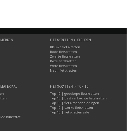
 MERKEN
FIETSKRATTEN > KLEUREN
Blauwe fietskratten
Rode fietskratten
Zwarte fietskratten
Roze fietskratten
Witte fietskratten
a
Neon fietskratten
 MATERIAAL
FIETSKRATTEN > TOP 10
ten
Top 10 | goedkope fietskratten
atten
Top 10 | best verkochte fietskratten
Top 10 | fietskrat aanbiedingen
Top 10 | sterke fietskratten
Top 10 | fietskratten sale
led kunststof