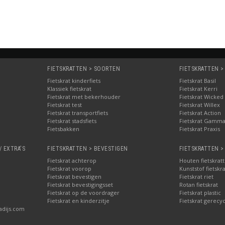
FIETSKRATTEN > SOORTEN
FIETSKRATTEN >
Fietskrat kinderfiets
Fietskrat Basil
Klassiek fietskrat
Fietskrat Kerri
Fietskrat met bekerhouder
Fietskrat Wicked
Fietskrat test
Fietskrat Willex
Fietskrat transportfiets
Fietskrat Action
Fietskrat stadsfiets
Fietskrat Gamm
Fietsbakken
Fietskrat Praxis
/ EXTRA'S
FIETSKRATTEN > BEVESTIGEN
FIETSKRATTEN >
Fietskrat achterop
Houten fietskrat
Fietskrat voorop
Kunststof fietskr
Fietskrat bevestigen
Fietskrat riet
Fietskrat bevestigingsset
Rotan fietskrat
Fietskrat op de voordrager
Fietskrat plastic
Fietskrat en kinderzitje
Fietskrat gerecyc
adijs.com