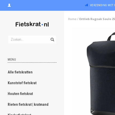
VERZENDING MET 
Home
/
Ortlieb Rugzak Soulo 2
MENU
Alle fietskratten
Kunststof fietskrat
Houten fietskrat
Rieten fietskrat | kratmand