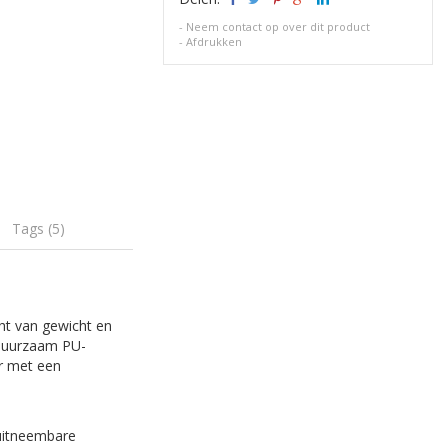
-
Neem contact op over dit product
-
Afdrukken
Tags (5)
icht van gewicht en
n duurzaam PU-
er met een
uitneembare