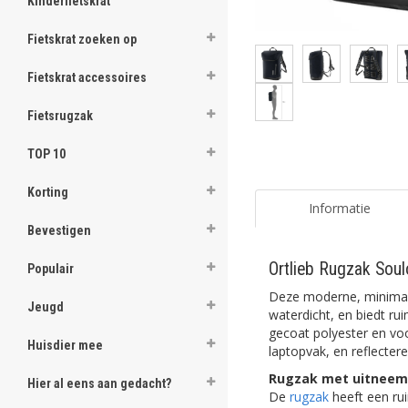
Kinderfietskrat
Fietskrat zoeken op
Fietskrat accessoires
Fietsrugzak
TOP 10
Korting
Informatie
Bevestigen
Ortlieb Rugzak Sou
Populair
Deze moderne, minimali
Jeugd
waterdicht, en biedt ru
gecoat polyester en vo
Huisdier mee
laptopvak, en reflectere
Rugzak met uitneem
Hier al eens aan gedacht?
De
rugzak
heeft een ru