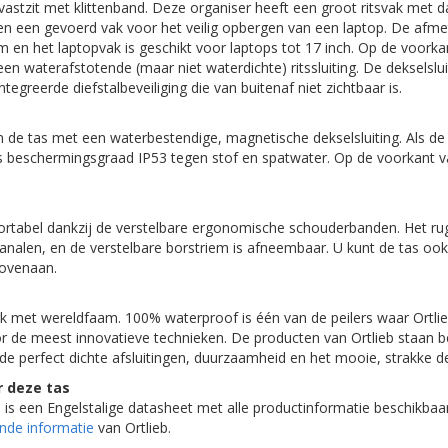
s vastzit met klittenband. Deze organiser heeft een groot ritsvak met 
 en een gevoerd vak voor het veilig opbergen van een laptop. De afm
cm en het laptopvak is geschikt voor laptops tot 17 inch. Op de voorkan
een waterafstotende (maar niet waterdichte) ritssluiting. De dekselslu
tegreerde diefstalbeveiliging die van buitenaf niet zichtbaar is.
n de tas met een waterbestendige, magnetische dekselsluiting. Als de
as beschermingsgraad IP53 tegen stof en spatwater. Op de voorkant va
s
rtabel dankzij de verstelbare ergonomische schouderbanden. Het rug
kanalen, en de verstelbare borstriem is afneembaar. U kunt de tas oo
bovenaan.
rk met wereldfaam. 100% waterproof is één van de peilers waar Ortlie
oor de meest innovatieve technieken. De producten van Ortlieb staan
 de perfect dichte afsluitingen, duurzaamheid en het mooie, strakke d
r deze tas
is een Engelstalige datasheet met alle productinformatie beschikbaa
nde informatie
van Ortlieb.