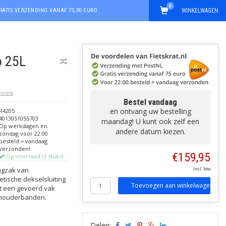
0
RATIS VERZENDING VANAF 75,00 EURO
WINKELWAGEN
o 25L
review
Bestel vandaag
en ontvang uw bestelling
R4205
4013051055703
maandag! U kunt ook zelf een
Op werkdagen en
andere datum kiezen.
zondag voor 22:00
besteld = vandaag
verzonden!
€159,95
Op voorraad (3 stuks)
ugzak van
Incl. btw
etische dekselsluiting
Toevoegen aan winkelwagen
t een gevoerd vak
chouderbanden.
Delen: