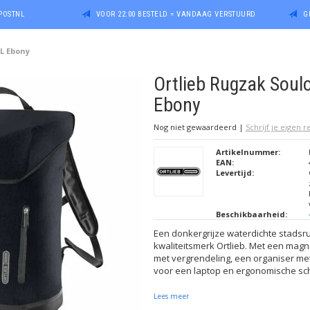
POSTNL
VOOR 22:00 BESTELD = VANDAAG VERSTUURD
G
5L Ebony
Ortlieb Rugzak Soul
Ebony
Nog niet gewaardeerd
|
Schrijf je eigen 
Artikelnummer:
EAN:
Levertijd:
Beschikbaarheid:
Een donkergrijze waterdichte stadsr
kwaliteitsmerk Ortlieb. Met een magn
met vergrendeling, een organiser me
voor een laptop en ergonomische s
Lees meer