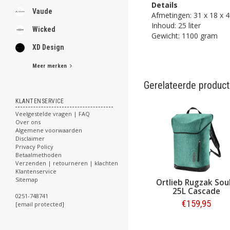
Details
Vaude
Afmetingen: 31 x 18 x 
Inhoud: 25 liter
Wicked
Gewicht: 1100 gram
XD Design
Meer merken
Gerelateerde produc
KLANTENSERVICE
Veelgestelde vragen | FAQ
Over ons
Algemene voorwaarden
Disclaimer
Privacy Policy
Betaalmethoden
Verzenden | retourneren | klachten
Klantenservice
Sitemap
Ortlieb Rugzak Sou
25L Cascade
0251-748741
€159,95
[email protected]
Bestellen