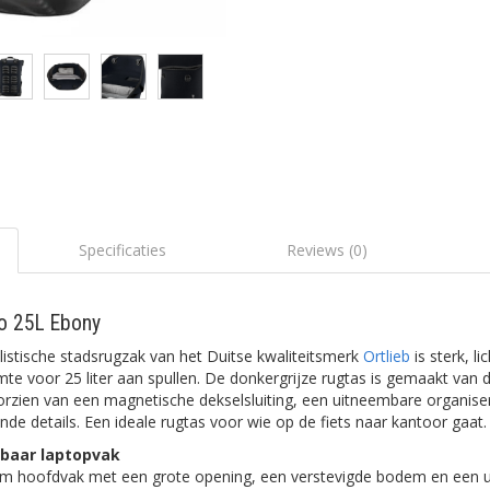
Specificaties
Reviews (0)
lo 25L Ebony
stische stadsrugzak van het Duitse kwaliteitsmerk
Ortlieb
is sterk, l
imte voor 25 liter aan spullen. De donkergrijze rugtas is gemaakt va
orzien van een magnetische dekselsluiting, een uitneembare organis
nde details. Een ideale rugtas voor wie op de fiets naar kantoor gaat.
baar laptopvak
im hoofdvak met een grote opening, een verstevigde bodem en een 