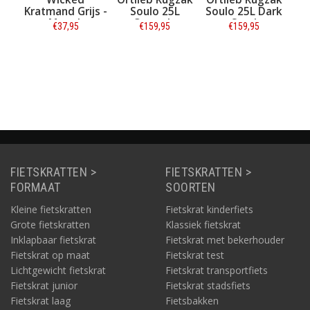
bony
Kratmand Grijs -
Soulo 25L
Soulo 25L Dark
Maat L
Cascade
Sand
€37,95
€159,95
€159,95
Informatie
Informatie
Informatie
FIETSKRATTEN >
FIETSKRATTEN >
FORMAAT
SOORTEN
Kleine fietskratten
Fietskrat kinderfiets
Grote fietskratten
Klassiek fietskrat
Inklapbaar fietskrat
Fietskrat met bekerhouder
Fietskrat op maat
Fietskrat test
Lichtgewicht fietskrat
Fietskrat transportfiets
Fietskrat junior
Fietskrat stadsfiets
Fietskrat laag
Fietsbakken