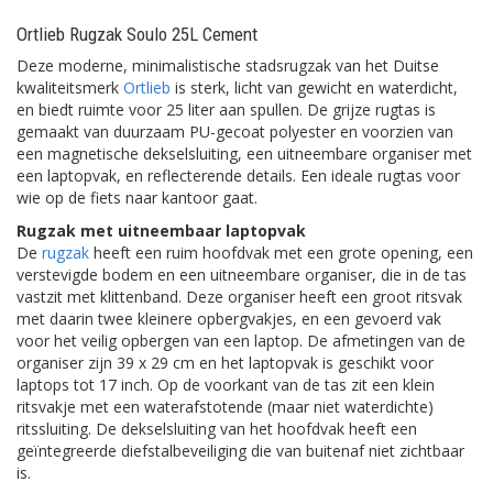
Ortlieb Rugzak Soulo 25L Cement
Deze moderne, minimalistische stadsrugzak van het Duitse
kwaliteitsmerk
Ortlieb
is sterk, licht van gewicht en waterdicht,
en biedt ruimte voor 25 liter aan spullen. De grijze rugtas is
gemaakt van duurzaam PU-gecoat polyester en voorzien van
een magnetische dekselsluiting, een uitneembare organiser met
een laptopvak, en reflecterende details. Een ideale rugtas voor
wie op de fiets naar kantoor gaat.
Rugzak met uitneembaar laptopvak
De
rugzak
heeft een ruim hoofdvak met een grote opening, een
verstevigde bodem en een uitneembare organiser, die in de tas
vastzit met klittenband. Deze organiser heeft een groot ritsvak
met daarin twee kleinere opbergvakjes, en een gevoerd vak
voor het veilig opbergen van een laptop. De afmetingen van de
organiser zijn 39 x 29 cm en het laptopvak is geschikt voor
laptops tot 17 inch. Op de voorkant van de tas zit een klein
ritsvakje met een waterafstotende (maar niet waterdichte)
ritssluiting. De dekselsluiting van het hoofdvak heeft een
geïntegreerde diefstalbeveiliging die van buitenaf niet zichtbaar
is.