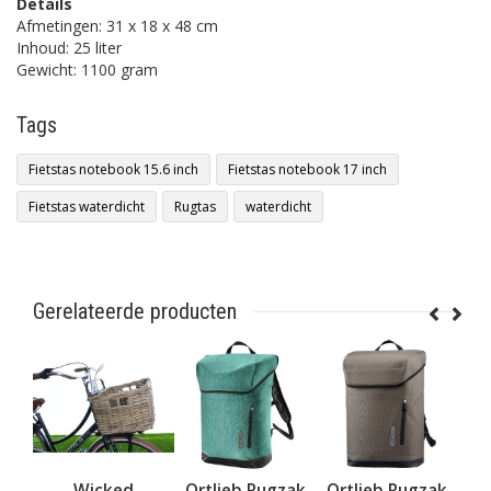
Details
Afmetingen: 31 x 18 x 48 cm
Inhoud: 25 liter
Gewicht: 1100 gram
Tags
Fietstas notebook 15.6 inch
Fietstas notebook 17 inch
Fietstas waterdicht
Rugtas
waterdicht
Gerelateerde producten
gzak
Wicked
Ortlieb Rugzak
Ortlieb Rugzak