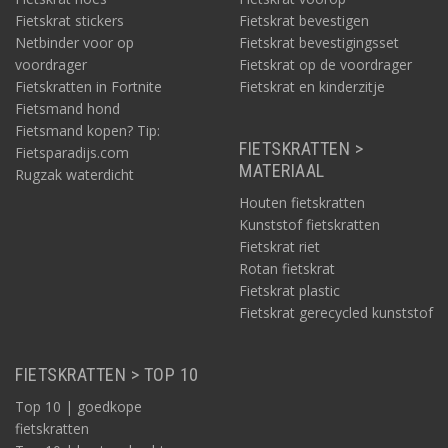
Voordelen Fietskrat.nl
Fietskrat stickers
Fietskrat bevestigen
Netbinder voor op
Fietskrat bevestigingsset
Een leuke krat voor de fiets? Zo gevonden!
voordrager
Standaard lage prijzen
Fietskrat op de voordrager
Snelle verzending, uit voorraad
Fietskratten in Fortnite
Fietskrat en kinderzitje
Ook afhalen mogelijk
Fietsmand hond
Betrouwbare levering, via PostNL
Fietsmand kopen? Tip:
Beste productinformatie
FIETSKRATTEN >
Fietsparadijs.com
Uitstekende klantenservice
MATERIAAL
Rugzak waterdicht
Hoge beoordelingen!
Houten fietskratten
Kunststof fietskratten
Fietskrat riet
Rotan fietskrat
Fietskrat plastic
Fietskrat gerecycled kunststof
FIETSKRATTEN > TOP 10
Top 10 | goedkope
fietskratten