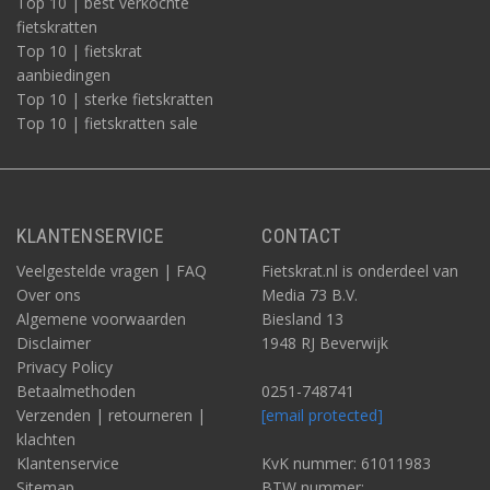
Top 10 | best verkochte
fietskratten
Top 10 | fietskrat
aanbiedingen
Top 10 | sterke fietskratten
Top 10 | fietskratten sale
KLANTENSERVICE
CONTACT
Veelgestelde vragen | FAQ
Fietskrat.nl is onderdeel van
Over ons
Media 73 B.V.
Algemene voorwaarden
Biesland 13
Disclaimer
1948 RJ Beverwijk
Privacy Policy
Betaalmethoden
0251-748741
Verzenden | retourneren |
[email protected]
klachten
Klantenservice
KvK nummer: 61011983
Sitemap
BTW nummer: