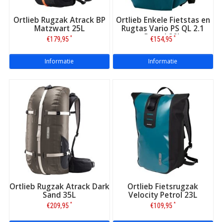
actieve mensen in de natuur en/of dagelijks in een urban
omgeving.
Ortlieb Rugzak Atrack BP
Ortlieb Enkele Fietstas en
Matzwart 25L
Rugtas Vario PS QL 2.1
Petrol 20L
*
*
€179,95
€154,95
Informatie
Informatie
De verschillende tassen van Ortlieb
Van zadeltas tot voorwieltas, achterwieltas en Trunk-Bag. Van
frame bag tot dubbele bagagedragertas. Ortlieb heeft veel,
Ortlieb Rugzak Atrack Dark
Ortlieb Fietsrugzak
wereldwijd bekend geraakte modellen in huis. Zoals de
Back-
Sand 35L
Velocity Petrol 23L
Roller
, onderdeel van de achterwieltassen. Robuust, ruim en
*
*
€209,95
€109,95
praktisch zijn de sleutelwoorden bij dit model voor op de
bagagedrager. Zo heeft u bij de Back-Roller via het