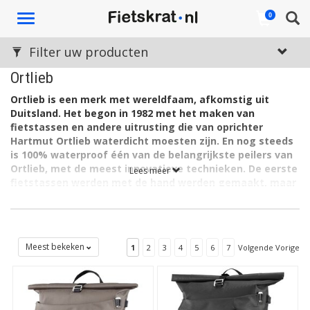
Toggle
0
navigation
Filter uw producten
Ortlieb
Ortlieb is een merk met wereldfaam, afkomstig uit
Duitsland. Het begon in 1982 met het maken van
fietstassen en andere uitrusting die van oprichter
Hartmut Ortlieb waterdicht moesten zijn. En nog steeds
is 100% waterproof één van de belangrijkste peilers van
Ortlieb, met de meest innovatieve technieken. De eerste
Lees meer
fietstassen werden met de hand werden gemaakt, maar
nu is het productieproces geperfectioneerd,
het
assortiment enorm uitgebreid en zijn de gebruikte
technieken de allerbeste in de fietstassenwereld.
De producten van Ortlieb staan bekend om het oerdegelijke
Meest bekeken
1
2
3
4
5
6
7
Volgende Vorige
materiaal en de perfect dichte afsluitingen, in de vorm van
rolsluitingen, waterdichte ritsen, klittenbandsluiting en
schuifsluitingen. Het design is mooi én heel herkenbaar, zonder
overdreven poespas, maar met strakke en subtiel gevarieerde