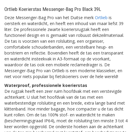
Ortlieb Koerierstas Messenger-Bag Pro Black 39L
Deze Messenger-Bag Pro van het Duitse merk
Ortlieb
is
oersterk en waterdicht, en heeft een inhoud van maar liefst 39
liter. De professionele zwarte koeriersrugzak heeft een
functioneel design en is gemaakt van robuust dekzeilmateriaal.
De tas is voorzien van een rolsluiting, een organiser,
comfortabele schouderbanden, een verstelbare heup- en
borstriem en reflectie. Bovendien heeft de tas een transparant
en waterdicht insteekvak in A3-formaat op de voorkant,
waardoor de tas ook een mobiele reclamedrager is. De
Messenger-Bag Pro van Ortlieb is een moderne klassieker, en
niet voor niets populair bij fietskoeriers over de hele wereld!
Waterproof, professionele koerierstas
De rugzak heeft een zeer ruim hoofdvak met een verstevigde
achterkant. U sluit het hoofdvak van de tas met een
waterbestendige rolsluiting en een brede, extra lange band met
klittenband. Hoe minder bagage, hoe compacter u de tas dicht
kunt rollen. Om de tas 100% stof- en waterdicht te maken
(beschermingsgraad IP64), moet de rolsluiting ten minste 3 tot 4
keer worden opgerold. De onderste hoeken aan de achterkant