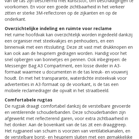
van de tas zijn beschermd met kunststof, om beschadigingen te
voorkomen. En voor een goede zichtbaarheid in het verkeer
zitten er sterke 3M-reflectoren op de zijkanten en op de
onderkant.
Overzichtelijke indeling en ruimte voor reclame
Het ruime hoofdvak kan overzichtelijk worden ingedeeld dankzij
een organiser met steekvakjes en penhouders, en een
binnenvak met een ritssluiting. Deze zit vast met drukknopen en
kan ook aan de heupriem gedragen worden. Handig voor het
snel opbergen van bonnetjes en pennen. Ook inbegrepen: de
Messenger Bag A3 Compartment, een losse divider in A3-
formaat waarmee u documenten in de tas kreuk- en vouwvrij
houdt. En met het transparante, waterdichte insteekvak voor
advertenties in A3-formaat op de voorkant, is de tas een
mobiele reclamedrager die opvalt in het straatbeeld.
Comfortabele rugtas
De rugzak draagt comfortabel dankzij de verstelbare gevoerde
en ventilerende schouderbanden. Deze schouderbanden zijn
afgewerkt met reflecterend garen, voor extra zichtbaarheid in
het donker. Aan de bovenkant van de tas zit een draaggreep.
Het rugpaneel van schuim is voorzien van ventilatiekanalen, en
de verstelbare borst- en heupriem sluiten met een gemakkelijke