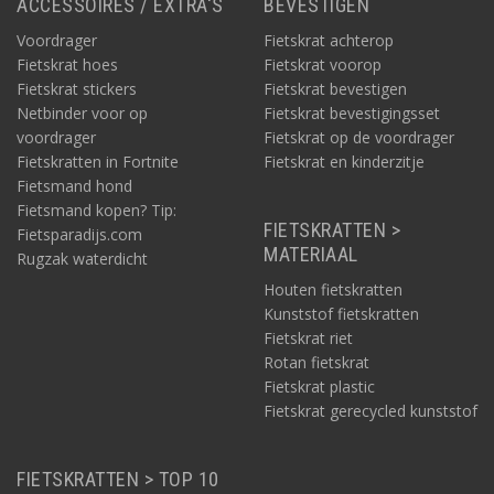
ACCESSOIRES / EXTRA'S
BEVESTIGEN
Voordrager
Fietskrat achterop
Fietskrat hoes
Fietskrat voorop
Fietskrat stickers
Fietskrat bevestigen
Netbinder voor op
Fietskrat bevestigingsset
voordrager
Fietskrat op de voordrager
Fietskratten in Fortnite
Fietskrat en kinderzitje
Fietsmand hond
Fietsmand kopen? Tip:
FIETSKRATTEN >
Fietsparadijs.com
MATERIAAL
Rugzak waterdicht
Houten fietskratten
Kunststof fietskratten
Fietskrat riet
Rotan fietskrat
Fietskrat plastic
Fietskrat gerecycled kunststof
FIETSKRATTEN > TOP 10