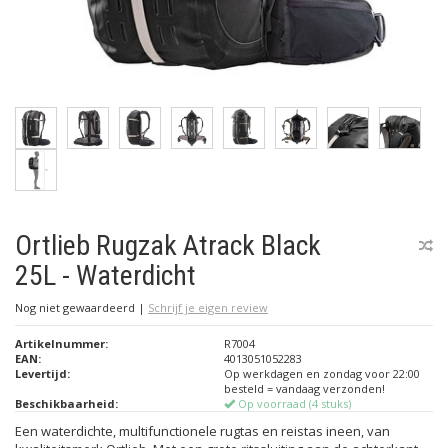
Ortlieb Rugzak Atrack Black
25L - Waterdicht
Nog niet gewaardeerd
|
Schrijf je eigen review
Artikelnummer:
R7004
EAN:
4013051052283
Levertijd:
Op werkdagen en zondag voor 22:00
besteld = vandaag verzonden!
Beschikbaarheid:
Op voorraad (4 stuks)
Een waterdichte, multifunctionele rugtas en reistas ineen, van