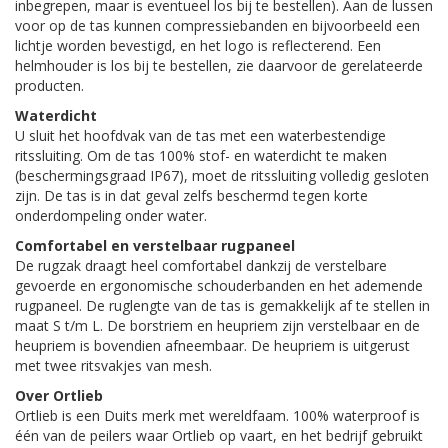
inbegrepen, maar is eventueel los bij te bestellen). Aan de lussen
voor op de tas kunnen compressiebanden en bijvoorbeeld een
lichtje worden bevestigd, en het logo is reflecterend. Een
helmhouder is los bij te bestellen, zie daarvoor de gerelateerde
producten.
Waterdicht
U sluit het hoofdvak van de tas met een waterbestendige
ritssluiting. Om de tas 100% stof- en waterdicht te maken
(beschermingsgraad IP67), moet de ritssluiting volledig gesloten
zijn. De tas is in dat geval zelfs beschermd tegen korte
onderdompeling onder water.
Comfortabel en verstelbaar rugpaneel
De rugzak draagt heel comfortabel dankzij de verstelbare
gevoerde en ergonomische schouderbanden en het ademende
rugpaneel. De ruglengte van de tas is gemakkelijk af te stellen in
maat S t/m L. De borstriem en heupriem zijn verstelbaar en de
heupriem is bovendien afneembaar. De heupriem is uitgerust
met twee ritsvakjes van mesh.
Over Ortlieb
Ortlieb is een Duits merk met wereldfaam. 100% waterproof is
één van de peilers waar Ortlieb op vaart, en het bedrijf gebruikt