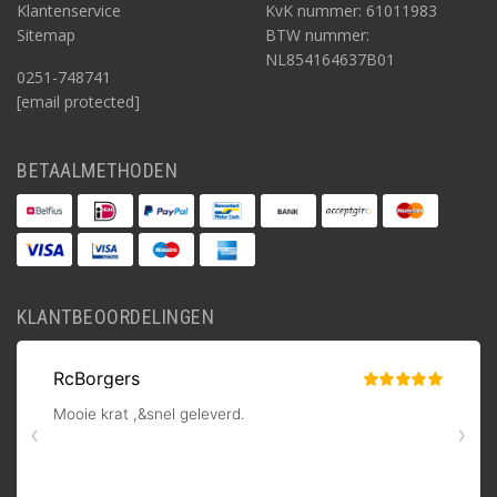
Klantenservice
KvK nummer: 61011983
Sitemap
BTW nummer:
NL854164637B01
0251-748741
[email protected]
BETAALMETHODEN
KLANTBEOORDELINGEN