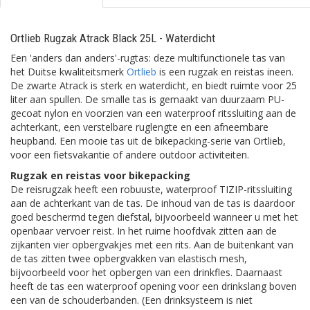
Ortlieb Rugzak Atrack Black 25L - Waterdicht
Een 'anders dan anders'-rugtas: deze multifunctionele tas van
het Duitse kwaliteitsmerk
Ortlieb
is een rugzak en reistas ineen.
De zwarte Atrack is sterk en waterdicht, en biedt ruimte voor 25
liter aan spullen. De smalle tas is gemaakt van duurzaam PU-
gecoat nylon en voorzien van een waterproof ritssluiting aan de
achterkant, een verstelbare ruglengte en een afneembare
heupband. Een mooie tas uit de bikepacking-serie van Ortlieb,
voor een fietsvakantie of andere outdoor activiteiten.
Rugzak en reistas voor bikepacking
De reisrugzak heeft een robuuste, waterproof TIZIP-ritssluiting
aan de achterkant van de tas. De inhoud van de tas is daardoor
goed beschermd tegen diefstal, bijvoorbeeld wanneer u met het
openbaar vervoer reist. In het ruime hoofdvak zitten aan de
zijkanten vier opbergvakjes met een rits. Aan de buitenkant van
de tas zitten twee opbergvakken van elastisch mesh,
bijvoorbeeld voor het opbergen van een drinkfles. Daarnaast
heeft de tas een waterproof opening voor een drinkslang boven
een van de schouderbanden. (Een drinksysteem is niet