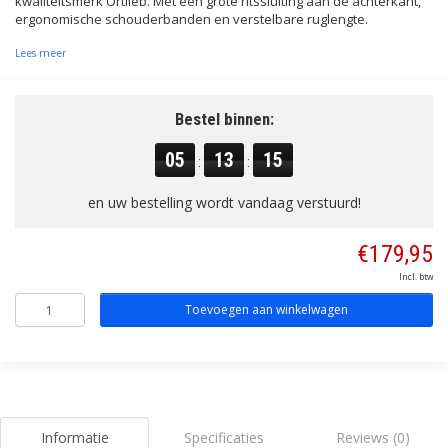
kwaliteitsmerk Ortlieb. Met een grote ritssluiting aan de achterkant,
ergonomische schouderbanden en verstelbare ruglengte.
Lees meer
Bestel binnen:
05
13
14
:
:
en uw bestelling wordt vandaag verstuurd!
€179,95
Incl. btw
Toevoegen aan winkelwagen
Informatie
Specificaties
Reviews (0)