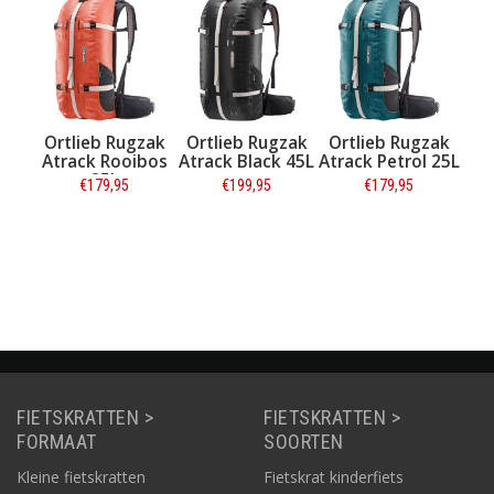
zak
Ortlieb Rugzak
Ortlieb Rugzak
Ortlieb Rugzak
 35L
Atrack Rooibos
Atrack Black 45L
Atrack Petrol 25L
25L
€179,95
€199,95
€179,95
Informatie
Informatie
Informatie
FIETSKRATTEN >
FIETSKRATTEN >
FORMAAT
SOORTEN
Kleine fietskratten
Fietskrat kinderfiets