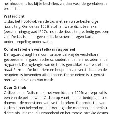
helmhouder is los bij te bestellen, zie daarvoor de gerelateerde
producten.
Waterdicht
U sluit het hoofdvak van de tas met een waterbestendige
ritssluiting. Om de tas 100% stof- en waterdicht te maken
(beschermingsgraad IP67), moet de ritssluiting volledig gesloten
zijn. De tas is in dat geval zelfs beschermd tegen korte
onderdompeling onder water.
Comfortabel en verstelbaar rugpaneel
De rugzak draagt heel comfortabel dankzij de verstelbare
gevoerde en ergonomische schouderbanden en het ademende
rugpaneel. De ruglengte van de tas is gemakkelijk af te stellen in
maat S t/m L. De borstriem en heupriem zijn verstelbaar en de
heupriem is bovendien afneembaar. De heupriem is uitgerust
met twee ritsvakjes van mesh.
Over Ortlieb
Ortlieb is een Duits merk met wereldfaam. 100% waterproof is
één van de peilers waar Ortlieb op vaart, en het bedrijf gebruikt
daarvoor de meest innovatieve technieken. De producten van
Ortlieb staan bekend om het oerdegelijke materiaal, de perfect
dichte afsluitingen, duurzaamheid en het mooie, strakke design.