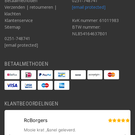
Betaalmethoden
0251-748741
Verzenden | retourneren |
[email protected]
klachten
Klantenservice
KvK nummer: 61011983
Sitemap
BTW nummer:
NL854164637B01
0251-748741
[email protected]
BETAALMETHODEN
KLANTBEOORDELINGEN