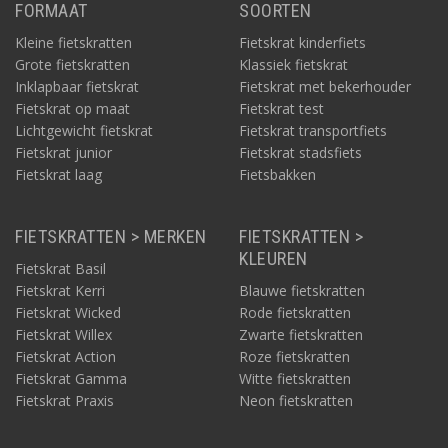
FORMAAT
SOORTEN
Kleine fietskratten
Fietskrat kinderfiets
Grote fietskratten
Klassiek fietskrat
Inklapbaar fietskrat
Fietskrat met bekerhouder
Fietskrat op maat
Fietskrat test
Lichtgewicht fietskrat
Fietskrat transportfiets
Fietskrat junior
Fietskrat stadsfiets
Fietskrat laag
Fietsbakken
FIETSKRATTEN > MERKEN
FIETSKRATTEN >
KLEUREN
Fietskrat Basil
Fietskrat Kerri
Blauwe fietskratten
Fietskrat Wicked
Rode fietskratten
Fietskrat Willex
Zwarte fietskratten
Fietskrat Action
Roze fietskratten
Fietskrat Gamma
Witte fietskratten
Fietskrat Praxis
Neon fietskratten