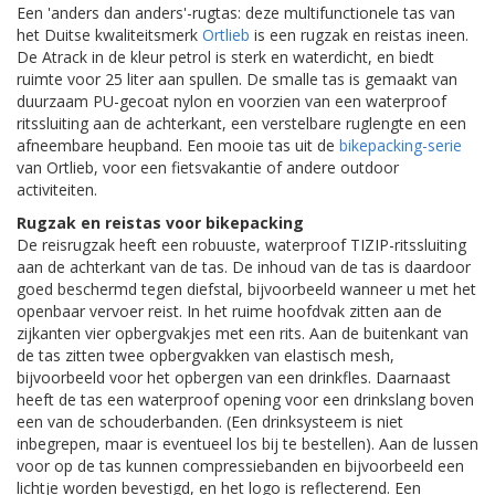
Een 'anders dan anders'-rugtas: deze multifunctionele tas van
het Duitse kwaliteitsmerk
Ortlieb
is een rugzak en reistas ineen.
De Atrack in de kleur petrol is sterk en waterdicht, en biedt
ruimte voor 25 liter aan spullen. De smalle tas is gemaakt van
duurzaam PU-gecoat nylon en voorzien van een waterproof
ritssluiting aan de achterkant, een verstelbare ruglengte en een
afneembare heupband. Een mooie tas uit de
bikepacking-serie
van Ortlieb, voor een fietsvakantie of andere outdoor
activiteiten.
Rugzak en reistas voor bikepacking
De reisrugzak heeft een robuuste, waterproof TIZIP-ritssluiting
aan de achterkant van de tas. De inhoud van de tas is daardoor
goed beschermd tegen diefstal, bijvoorbeeld wanneer u met het
openbaar vervoer reist. In het ruime hoofdvak zitten aan de
zijkanten vier opbergvakjes met een rits. Aan de buitenkant van
de tas zitten twee opbergvakken van elastisch mesh,
bijvoorbeeld voor het opbergen van een drinkfles. Daarnaast
heeft de tas een waterproof opening voor een drinkslang boven
een van de schouderbanden. (Een drinksysteem is niet
inbegrepen, maar is eventueel los bij te bestellen). Aan de lussen
voor op de tas kunnen compressiebanden en bijvoorbeeld een
lichtje worden bevestigd, en het logo is reflecterend. Een