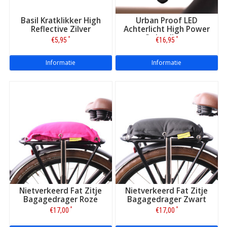
Basil Kratklikker High
Urban Proof LED
Reflective Zilver
Achterlicht High Power
Oplaadbaar
*
*
€5,95
€16,95
Informatie
Informatie
Nietverkeerd Fat Zitje
Nietverkeerd Fat Zitje
Bagagedrager Roze
Bagagedrager Zwart
*
*
€17,00
€17,00