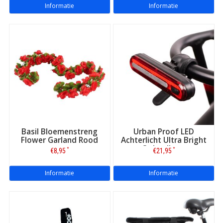
Informatie
Informatie
Basil Bloemenstreng
Urban Proof LED
Flower Garland Rood
Achterlicht Ultra Bright
Oplaadbaar
*
*
€8,95
€21,95
Informatie
Informatie