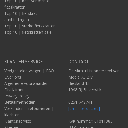
Top 10 | best verkochte
fietskratten
Top 10 | fietskrat
aanbiedingen
Top 10 | sterke fietskratten
Top 10 | fietskratten sale
KLANTENSERVICE
CONTACT
Veelgestelde vragen | FAQ
Fietskrat.nl is onderdeel van
Over ons
Media 73 B.V.
Algemene voorwaarden
Biesland 13
Disclaimer
1948 RJ Beverwijk
Privacy Policy
Betaalmethoden
0251-748741
Verzenden | retourneren |
[email protected]
klachten
Klantenservice
KvK nummer: 61011983
Sitemap
BTW nummer: