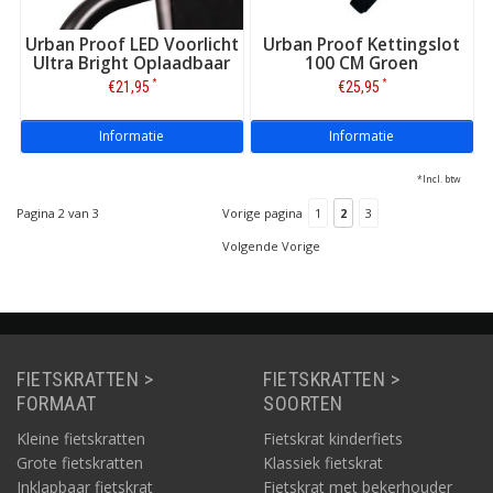
Urban Proof LED Voorlicht
Urban Proof Kettingslot
Ultra Bright Oplaadbaar
100 CM Groen
*
*
€21,95
€25,95
Informatie
Informatie
*Incl. btw
Pagina 2 van 3
Vorige pagina
1
2
3
Volgende Vorige
FIETSKRATTEN >
FIETSKRATTEN >
FORMAAT
SOORTEN
Kleine fietskratten
Fietskrat kinderfiets
Grote fietskratten
Klassiek fietskrat
Inklapbaar fietskrat
Fietskrat met bekerhouder