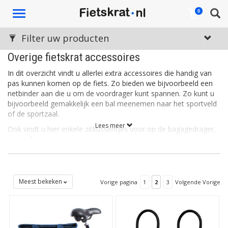
Toggle
0
navigation
Filter uw producten
Overige fietskrat accessoires
In dit overzicht vindt u allerlei extra accessoires die handig van
pas kunnen komen op de fiets. Zo bieden we bijvoorbeeld een
netbinder aan die u om de voordrager kunt spannen. Zo kunt u
bijvoorbeeld gemakkelijk een bal meenemen naar het sportveld
of de sportzaal.
Lees meer
Ook vindt u hier enkele zitkussentjes voor op de bagagedrager,
een cijferslotje en verschillende setjes ledlampjes. Dit zijn net
van die dingen die u misschien vergeet aan te schaffen en hier
gemakkelijk mee kunt bestellen met een fietskrat- of mand!
Meest bekeken
Vorige pagina
1
2
3
Volgende Vorige