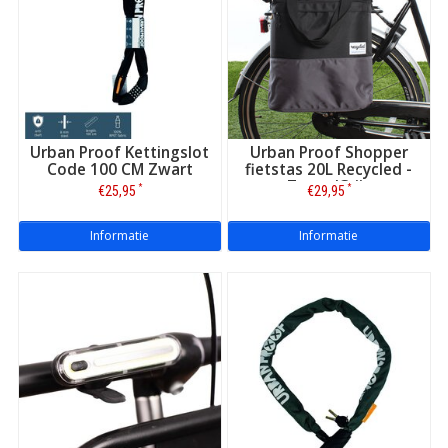
Urban Proof Kettingslot
Urban Proof Shopper
Code 100 CM Zwart
fietstas 20L Recycled -
Zwart/Grijs
*
*
€25,95
€29,95
Informatie
Informatie