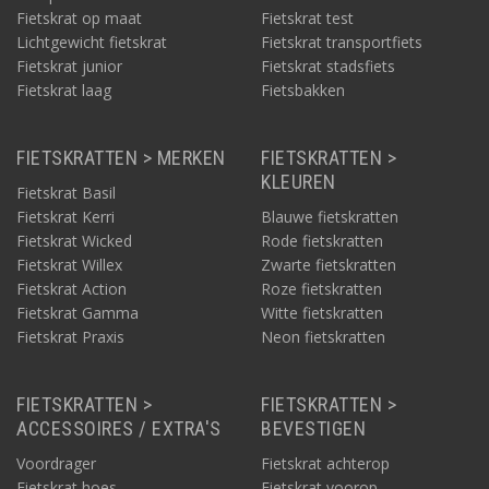
Fietskrat op maat
Fietskrat test
Lichtgewicht fietskrat
Fietskrat transportfiets
Fietskrat junior
Fietskrat stadsfiets
Fietskrat laag
Fietsbakken
FIETSKRATTEN > MERKEN
FIETSKRATTEN >
KLEUREN
Fietskrat Basil
Fietskrat Kerri
Blauwe fietskratten
Fietskrat Wicked
Rode fietskratten
Fietskrat Willex
Zwarte fietskratten
Fietskrat Action
Roze fietskratten
Fietskrat Gamma
Witte fietskratten
Fietskrat Praxis
Neon fietskratten
FIETSKRATTEN >
FIETSKRATTEN >
ACCESSOIRES / EXTRA'S
BEVESTIGEN
Voordrager
Fietskrat achterop
Fietskrat hoes
Fietskrat voorop