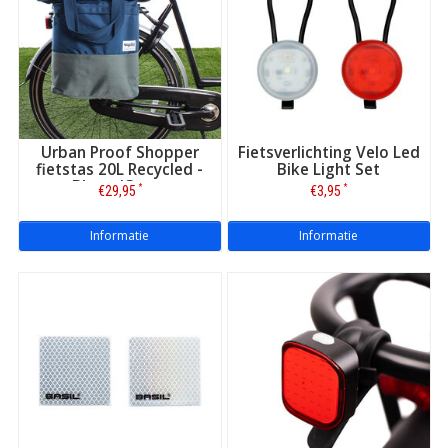
Urban Proof Shopper
Fietsverlichting Velo Led
fietstas 20L Recycled -
Bike Light Set
Blauw/Groen
*
*
€29,95
€3,95
Informatie
Informatie