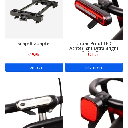
Snap-It adapter
Urban Proof LED
Achterlicht Ultra Bright
Oplaadbaar
*
*
€19,95
€21,95
Informatie
Informatie