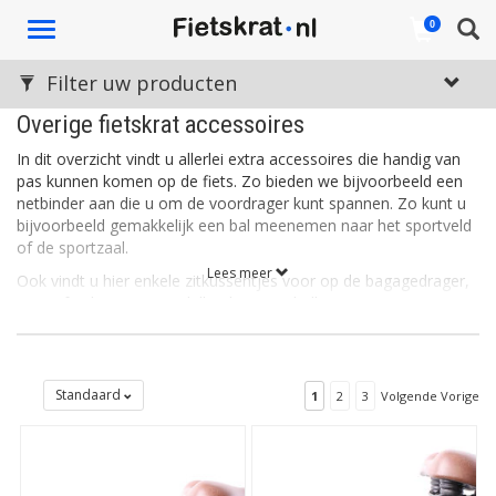
Toggle
0
navigation
Filter uw producten
Overige fietskrat accessoires
In dit overzicht vindt u allerlei extra accessoires die handig van
pas kunnen komen op de fiets. Zo bieden we bijvoorbeeld een
netbinder aan die u om de voordrager kunt spannen. Zo kunt u
bijvoorbeeld gemakkelijk een bal meenemen naar het sportveld
of de sportzaal.
Lees meer
Ook vindt u hier enkele zitkussentjes voor op de bagagedrager,
een cijferslotje en verschillende setjes ledlampjes. Dit zijn net
van die dingen die u misschien vergeet aan te schaffen en hier
gemakkelijk mee kunt bestellen met een fietskrat- of mand!
Standaard
1
2
3
Volgende Vorige