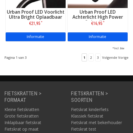
Urban Proof LED Voorlicht
Urban Proof LED
Ultra Bright Oplaadbaar
Achterlicht High Power
Oplaadbaar
*
*
€21,95
€16,95
Informatie
Informatie
*Incl. btw
Pagina 1 van 3
1
2
3
Volgende Vorige
FIETSKRATTEN >
FIETSKRATTEN >
FORMAAT
SOORTEN
Kleine fietskratten
Fietskrat kinderfiets
Grote fietskratten
Klassiek fietskrat
Inklapbaar fietskrat
Fietskrat met bekerhouder
Fietskrat op maat
Fietskrat test