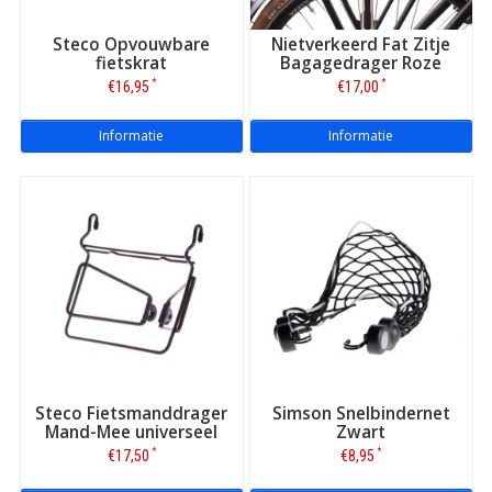
Steco Opvouwbare
Nietverkeerd Fat Zitje
fietskrat
Bagagedrager Roze
*
*
€16,95
€17,00
Informatie
Informatie
Steco Fietsmanddrager
Simson Snelbindernet
Mand-Mee universeel
Zwart
*
*
€17,50
€8,95