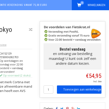
0
RATIS VERZENDING VANAF 75,00 EURO
WINKELWAGEN
Tokyo
review
Bestel vandaag
en ontvang uw bestelling
CA152129
7350006382703
maandag! U kunt ook zelf een
Op werkdagen en
andere datum kiezen.
zondag voor 22:00
besteld = vandaag
verzonden!
€54,95
Op voorraad (2 stuks)
et merk Cortina met
Incl. btw
Deze afneembare mand
Toevoegen aan winkelwagen
n en heeft een AVS
Delen: