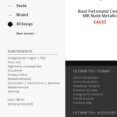
Vaude
KLICKfix Fietsmand
Basil Fietsmand Ce
Wicked
Lamello Zwart 18L
MIK Nude Metallic
€39,95
€44,95
XD Design
Bestellen
Bestellen
Meer merken
KLANTENSERVICE
Veelgestelde vragen | FAQ
Over ons
Algemene voorwaarden
Disclaimer
FIETSKRATTEN > FORMAAT
Privacy Policy
Kleine fietskratten
Betaalmethoden
Grote fietskratten
Verzenden | retourneren | klachten
Inklapbaar fietskrat
Klantenservice
Fietskrat op maat
Sitemap
Lichtgewicht fietskrat
Fietskrat junior
0251-748741
Fietskrat laag
[email protected]
FIETSKRATTEN > ACCESSOIRES 