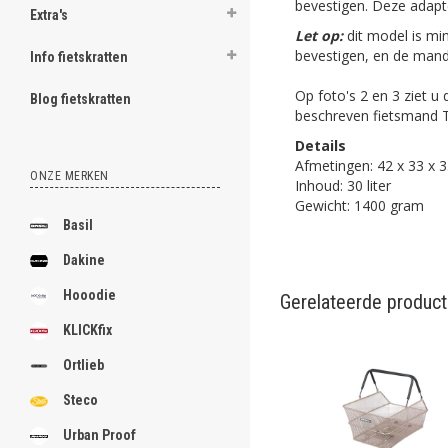
bevestigen. Deze adapte
Extra's
Let op:
dit model is m
bevestigen, en de mand
Info fietskratten
Op foto's 2 en 3 ziet 
Blog fietskratten
beschreven fietsmand T
Details
Afmetingen: 42 x 33 x 
ONZE MERKEN
Inhoud: 30 liter
Gewicht: 1400 gram
Basil
Dakine
Hooodie
Gerelateerde produc
KLICKfix
Ortlieb
Steco
Urban Proof