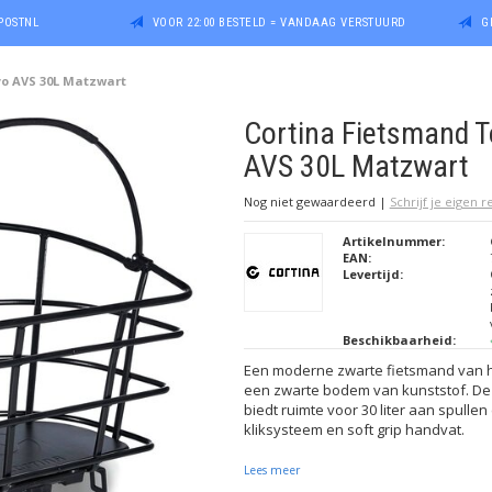
POSTNL
VOOR 22:00 BESTELD = VANDAAG VERSTUURD
G
yo AVS 30L Matzwart
Cortina Fietsmand 
AVS 30L Matzwart
Nog niet gewaardeerd
|
Schrijf je eigen 
Artikelnummer:
EAN:
Levertijd:
Beschikbaarheid:
Een moderne zwarte fietsmand van h
een zwarte bodem van kunststof. 
biedt ruimte voor 30 liter aan spulle
kliksysteem en soft grip handvat.
Lees meer