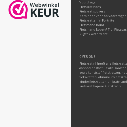
Voordrager
Fietskrat hoes
Fietskrat stickers
Netbinder voor op voordrager
Fietskratten in Fortnite
Fietsmand hond
Fietsmand kopen? Tip: Fietspar
Rugzak waterdicht
OVER ONS
Fietskrat.nl heeft alle fietskrat
aanbod bestaat uit alle soorten
zoals kunststof fietskratten, ho
fietskratten, aluminium fietskra
kinderfietskratten en kratman
Fietskrat kopen? Fietskrat.nl!