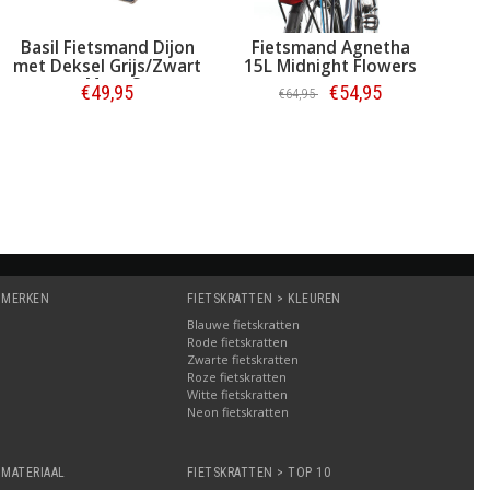
Basil Fietsmand Dijon
Fietsmand Agnetha
met Deksel Grijs/Zwart
15L Midnight Flowers
- Maat S
€49,95
€54,95
€64,95
Bestellen
Bestellen
 MERKEN
FIETSKRATTEN > KLEUREN
Blauwe fietskratten
Rode fietskratten
Zwarte fietskratten
Roze fietskratten
Witte fietskratten
a
Neon fietskratten
 MATERIAAL
FIETSKRATTEN > TOP 10