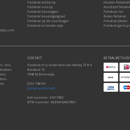
Fietskrat achterop
Houten fietskrat
Fietskrat voorop
Kunststof fietskr
Fietskrat bevestigen
Fietskrat riet
Fietskrat bevestigingsset
Rotan fietskrat
Fietskrat op de voordrager
Fietskrat plastic
Fietskrat en kinderzitje
Fietskrat gerecyc
adijs.com
CONTACT
BETAALMETHOD
ten. Ons
Fietskrat.nl is onderdeel van Media 73 B.V.
 kratten
Biesland 13
uten
1948 RJ Beverwijk
tten,
den.
0251-748741
[email protected]
KvK nummer: 61011983
BTW nummer: NL854164637B01