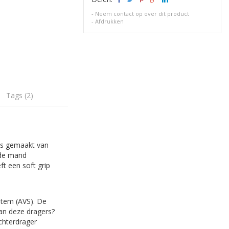
-
Neem contact op over dit product
-
Afdrukken
Tags (2)
is gemaakt van
 de mand
ft een soft grip
stem (AVS). De
an deze dragers?
chterdrager