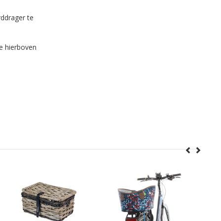
rddrager te
e hierboven