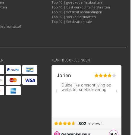
ten
Top 10 | goedkope fietskratten
atten
Top 10 | best verkochte fietskratten
Top 10 | fietskrat aanbiedingen
Top 10 | sterke fietskratten
Top 10 | fietskratten sale
led kunststof
EN
KLANTBEOORDELINGEN