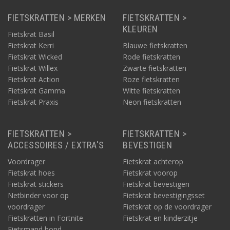
FIETSKRATTEN > MERKEN
FIETSKRATTEN >
KLEUREN
Fietskrat Basil
Fietskrat Kerri
Blauwe fietskratten
Fietskrat Wicked
Rode fietskratten
Fietskrat Willex
Zwarte fietskratten
Fietskrat Action
Roze fietskratten
Fietskrat Gamma
Witte fietskratten
Fietskrat Praxis
Neon fietskratten
FIETSKRATTEN >
FIETSKRATTEN >
ACCESSOIRES / EXTRA'S
BEVESTIGEN
Voordrager
Fietskrat achterop
Fietskrat hoes
Fietskrat voorop
Fietskrat stickers
Fietskrat bevestigen
Netbinder voor op
Fietskrat bevestigingsset
voordrager
Fietskrat op de voordrager
Fietskratten in Fortnite
Fietskrat en kinderzitje
Fietsmand hond