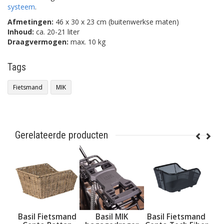
systeem
.
Afmetingen:
46 x 30 x 23 cm (buitenwerkse maten)
Inhoud:
ca. 20-21 liter
Draagvermogen:
max. 10 kg
Tags
Fietsmand
MIK
Gerelateerde producten
sil
Basil Fietsmand
Basil MIK
Basil Fietsmand