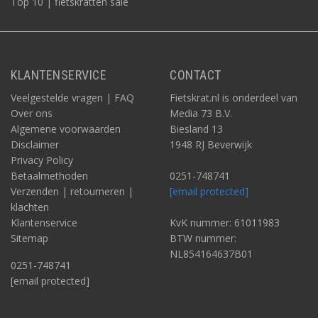
Top 10 | fietskratten sale
KLANTENSERVICE
CONTACT
Veelgestelde vragen | FAQ
Fietskrat.nl is onderdeel van
Over ons
Media 73 B.V.
Algemene voorwaarden
Biesland 13
Disclaimer
1948 RJ Beverwijk
Privacy Policy
Betaalmethoden
0251-748741
Verzenden | retourneren |
[email protected]
klachten
Klantenservice
KvK nummer: 61011983
Sitemap
BTW nummer:
NL854164637B01
0251-748741
[email protected]