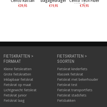
 Cento
Cento Rattan
bagagedrager
Cento Tech Fiber
System
Look
base
WSL Zwart
0
€39,95
€19,95
€79,95
- Zwart
ie
Informatie
Informatie
Informatie
FIETSKRATTEN >
FIETSKRATTEN >
FORMAAT
SOORTEN
Kleine fietskratten
Fietskrat kinderfiets
Grote fietskratten
Klassiek fietskrat
Inklapbaar fietskrat
Fietskrat met bekerhouder
Fietskrat op maat
Fietskrat test
Lichtgewicht fietskrat
Fietskrat transportfiets
Fietskrat junior
Fietskrat stadsfiets
Fietskrat laag
Fietsbakken