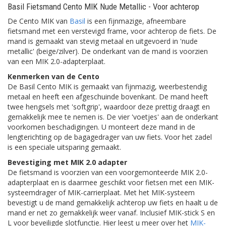
Basil Fietsmand Cento MIK Nude Metallic - Voor achterop
De Cento MIK van
Basil
is een fijnmazige, afneembare
fietsmand met een verstevigd frame, voor achterop de fiets. De
mand is gemaakt van stevig metaal en uitgevoerd in 'nude
metallic' (beige/zilver). De onderkant van de mand is voorzien
van een MIK 2.0-adapterplaat.
Kenmerken van de Cento
De Basil Cento MIK is gemaakt van fijnmazig, weerbestendig
metaal en heeft een afgeschuinde bovenkant. De mand heeft
twee hengsels met 'softgrip', waardoor deze prettig draagt en
gemakkelijk mee te nemen is. De vier 'voetjes' aan de onderkant
voorkomen beschadigingen. U monteert deze mand in de
lengterichting op de bagagedrager van uw fiets. Voor het zadel
is een speciale uitsparing gemaakt.
Bevestiging met MIK 2.0 adapter
De fietsmand is voorzien van een voorgemonteerde MIK 2.0-
adapterplaat en is daarmee geschikt voor fietsen met een MIK-
systeemdrager of MIK-carrierplaat. Met het MIK-systeem
bevestigt u de mand gemakkelijk achterop uw fiets en haalt u de
mand er net zo gemakkelijk weer vanaf. Inclusief MIK-stick S en
L voor beveiligde slotfunctie. Hier leest u meer over het
MIK-