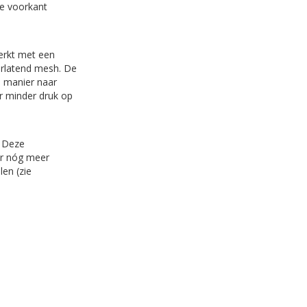
de voorkant
erkt met een
orlatend mesh. De
e manier naar
er minder druk op
. Deze
or nóg meer
len (zie