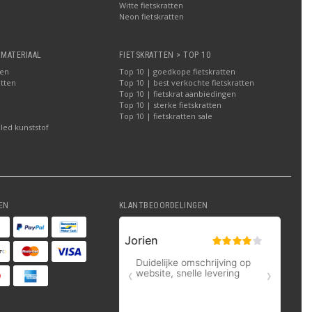
Witte fietskratten
a
Neon fietskratten
 MATERIAAL
FIETSKRATTEN > TOP 10
ten
Top 10 | goedkope fietskratten
atten
Top 10 | best verkochte fietskratten
Top 10 | fietskrat aanbiedingen
Top 10 | sterke fietskratten
Top 10 | fietskratten sale
led kunststof
EN
KLANTBEOORDELINGEN