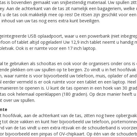
tas is bovendien gemaakt van snijbestendig materiaal. Uw spullen zitt
ley. Aan de achterkant van de tas zit namelijk een bagageriem, welke 
 u de tas ook makkelijk mee op reis! De ritsen zijn geschikt voor een 
 inhoud van uw tas nog eens extra kunt beveiligen.
geïntegreerde USB oplaadpoort, waar u een powerbank (niet inbegre
lefoon of tablet altijd opgeladen! Uw 12,9 inch tablet neemt u handig 
etvak. Ook is er ruimte voor een 17 inch laptop.
aal te gebruiken als schooltas en ook voor de organisers onder ons is 
illende plekken om uw spullen op te bergen. Zo vindt u in het hoofdvak
 waar ruimte is voor bijvoorbeeld uw telefoon, muis, oplader of and
 eerder vermeld is er ook ruimte voor een tablet en een laptop. Hee
ie manieren te openen is. U kunt de tas openen in een hoek van 30 gr
 tas ook helemaal openklappen (180 graden). Op deze manier heeft u
t over uw spullen.
mte
t hoofdvak, aan de achterkant van de tas, zitten nog twee opbergvak
 tot deze vakken en kunt hier bijvoorbeeld uw telefoon, portemonnee 
nd van de tas vindt u een extra ritsvak en de schouderband is voorzie
or bijvoorbeeld een pinpas of OV-chipkaart. Op één van de schouder