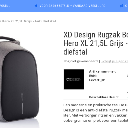
POSTNL
VOOR 22:00 BESTELD = VANDAAG VERSTUURD
G
ero XL 21,5L Grijs - Anti diefstal
XD Design Rugzak B
Hero XL 21,5L Grijs -
diefstal
Nog niet gewaardeerd
|
Schrijf je eigen 
Artikelnummer:
EAN:
Levertijd:
Beschikbaarheid:
Een moderne en praktische tas! De 
Design is een anti-diefstal rugzak m
liter. Met verborgen ritsen en vakken
opbergruimte en plek voor een tablet