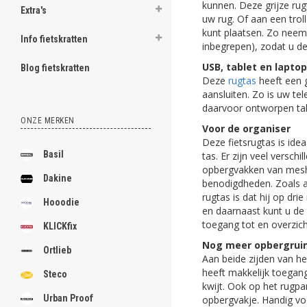
kunnen. Deze grijze rug
Extra's
uw rug. Of aan een trol
kunt plaatsen. Zo neemt
Info fietskratten
inbegrepen), zodat u de
USB, tablet en laptop
Blog fietskratten
Deze
rugtas
heeft een 
aansluiten. Zo is uw te
daarvoor ontworpen tabl
ONZE MERKEN
Voor de organiser
Deze fietsrugtas is ide
Basil
tas. Er zijn veel versch
opbergvakken van mesh,
Dakine
benodigdheden. Zoals al
rugtas is dat hij op dr
Hooodie
en daarnaast kunt u de
toegang tot en overzich
KLICKfix
Nog meer opbergrui
Ortlieb
Aan beide zijden van he
heeft makkelijk toegang
Steco
kwijt. Ook op het rugpa
Urban Proof
opbergvakje. Handig vo