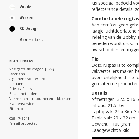
lus speciaal bedoeld vo
Vaude
reflecterende details, 
Wicked
Comfortabele rugta
Aan comfort geen gebre
XD Design
laagje luchtdoorlatend
indeling van de Bobby 
Meer merken
beneden wordt drukt in 
uw schouders en rugge
Tip
KLANTENSERVICE
Deze rugtas is te comp
Veelgestelde vragen | FAQ
vakverstellers maken h
Over ons
overzichtelijkheid (zie 
Algemene voorwaarden
gerelateerde producte
Disclaimer
Privacy Policy
Details
Betaalmethoden
Afmetingen: 32,5 x 16,
Verzenden | retourneren | klachten
Klantenservice
Inhoud: 21,5 liter
Sitemap
Laptopvak: 29 x 36 x 3
Tabletvak: 29 x 22 cm
0251-748741
Gewicht: 1100 gram
[email protected]
Laadgewicht: 9 kilo