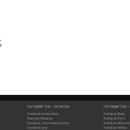
5
e
FIETSKRATTEN > SOORTEN
FIETSKRATTEN >
Fietskrat kinderfiets
Fietskrat Basil
Klassiek fietskrat
Fietskrat Kerri
Fietskrat met bekerhouder
Fietskrat Wicked
Fietskrat test
Fietskrat Willex