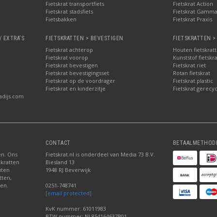
Fietskrat transportfiets
Fietskrat Action
Fietskrat stadsfiets
Fietskrat Gamm
Fietsbakken
Fietskrat Praxis
/ EXTRA'S
FIETSKRATTEN > BEVESTIGEN
FIETSKRATTEN >
Fietskrat achterop
Houten fietskrat
Fietskrat voorop
Kunststof fietskr
Fietskrat bevestigen
Fietskrat riet
Fietskrat bevestigingsset
Rotan fietskrat
Fietskrat op de voordrager
Fietskrat plastic
Fietskrat en kinderzitje
Fietskrat gerecyc
adijs.com
CONTACT
BETAALMETHOD
ten. Ons
Fietskrat.nl is onderdeel van Media 73 B.V.
 kratten
Biesland 13
uten
1948 RJ Beverwijk
tten,
den.
0251-748741
[email protected]
KvK nummer: 61011983
BTW nummer: NL854164637B01