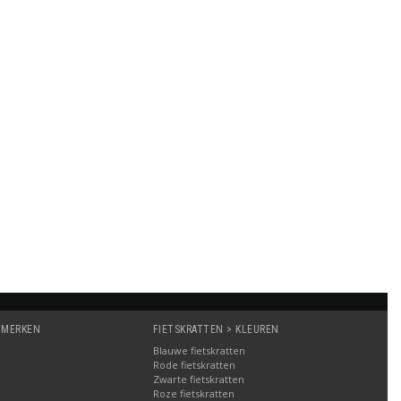
 MERKEN
FIETSKRATTEN > KLEUREN
Blauwe fietskratten
Rode fietskratten
Zwarte fietskratten
Roze fietskratten