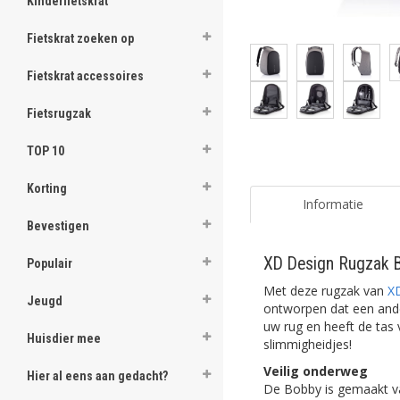
Kinderfietskrat
Fietskrat zoeken op
Fietskrat accessoires
Fietsrugzak
TOP 10
Korting
Informatie
Bevestigen
XD Design Rugzak Bo
Populair
Met deze rugzak van
X
Jeugd
ontworpen dat een ander
uw rug en heeft de tas 
Huisdier mee
slimmigheidjes!
Veilig onderweg
Hier al eens aan gedacht?
De Bobby is gemaakt va