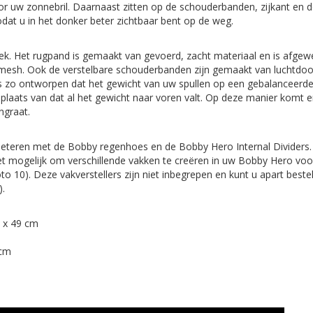
or uw zonnebril. Daarnaast zitten op de schouderbanden, zijkant en 
zodat u in het donker beter zichtbaar bent op de weg.
s
k. Het rugpand is gemaakt van gevoerd, zacht materiaal en is afgew
 mesh. Ook de verstelbare schouderbanden zijn gemaakt van luchtdo
is zo ontworpen dat het gewicht van uw spullen op een gebalanceerd
plaats van dat al het gewicht naar voren valt. Op deze manier komt 
ngraat.
leteren met de Bobby regenhoes en de Bobby Hero Internal Dividers
et mogelijk om verschillende vakken te creëren in uw Bobby Hero vo
foto 10). Deze vakverstellers zijn niet inbegrepen en kunt u apart bestel
n).
5 x 49 cm
 cm