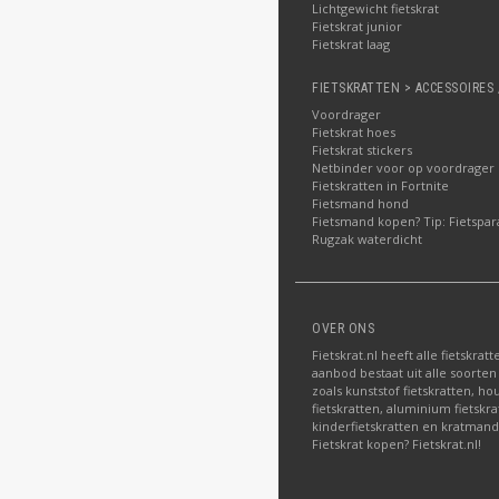
Lichtgewicht fietskrat
Fietskrat junior
Fietskrat laag
FIETSKRATTEN > ACCESSOIRES 
Voordrager
Fietskrat hoes
Fietskrat stickers
Netbinder voor op voordrager
Fietskratten in Fortnite
Fietsmand hond
Fietsmand kopen? Tip: Fietspar
Rugzak waterdicht
OVER ONS
Fietskrat.nl heeft alle fietskrat
aanbod bestaat uit alle soorten
zoals kunststof fietskratten, ho
fietskratten, aluminium fietskra
kinderfietskratten en kratman
Fietskrat kopen? Fietskrat.nl!