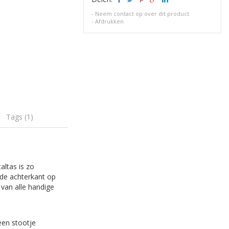
-
Neem contact op over dit product
-
Afdrukken
Tags (1)
altas is zo
 de achterkant op
 van alle handige
een stootje