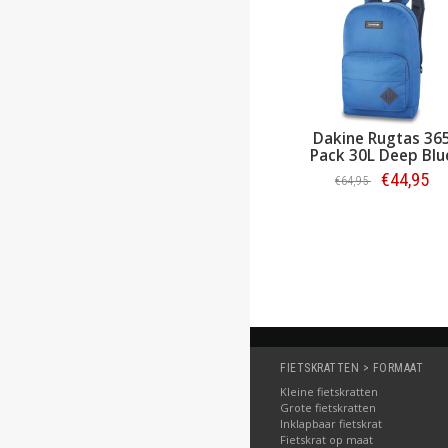
Dakine Rugtas 36
Pack 30L Deep Blu
€44,95
€64,95
Bestellen
FIETSKRATTEN > FORMAAT
Kleine fietskratten
Grote fietskratten
Inklapbaar fietskrat
Fietskrat op maat