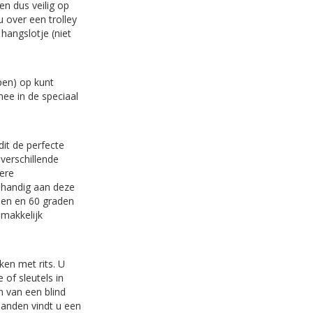
en dus veilig op
u over een trolley
hangslotje (niet
pen) op kunt
mee in de speciaal
dit de perfecte
 verschillende
ere
l handig aan deze
aden en 60 graden
 makkelijk
ken met rits. U
of sleutels in
n van een blind
banden vindt u een