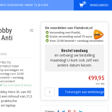
0
RATIS VERZENDING VANAF 75,00 EURO
WINKELWAGEN
obby
 Anti
Bestel vandaag
review
en ontvang uw bestelling
maandag! U kunt ook zelf een
P705.712
andere datum kiezen.
8714612115541
Op werkdagen en
zondag voor 22:00
€99,95
besteld = vandaag
verzonden!
Incl. btw
Op voorraad (4 stuks)
Bobby Hero XL van XD
Toevoegen aan winkelwagen
et een inhoud van 21,5
, praktische
 en laptop.
Delen: