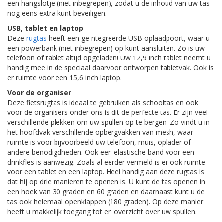
een hangslotje (niet inbegrepen), zodat u de inhoud van uw tas
nog eens extra kunt beveiligen.
USB, tablet en laptop
Deze
rugtas
heeft een geïntegreerde USB oplaadpoort, waar u
een powerbank (niet inbegrepen) op kunt aansluiten. Zo is uw
telefoon of tablet altijd opgeladen! Uw 12,9 inch tablet neemt u
handig mee in de speciaal daarvoor ontworpen tabletvak. Ook is
er ruimte voor een 15,6 inch laptop.
Voor de organiser
Deze fietsrugtas is ideaal te gebruiken als schooltas en ook
voor de organisers onder ons is dit de perfecte tas. Er zijn veel
verschillende plekken om uw spullen op te bergen. Zo vindt u in
het hoofdvak verschillende opbergvakken van mesh, waar
ruimte is voor bijvoorbeeld uw telefoon, muis, oplader of
andere benodigdheden. Ook een elastische band voor een
drinkfles is aanwezig. Zoals al eerder vermeld is er ook ruimte
voor een tablet en een laptop. Heel handig aan deze rugtas is
dat hij op drie manieren te openen is. U kunt de tas openen in
een hoek van 30 graden en 60 graden en daarnaast kunt u de
tas ook helemaal openklappen (180 graden). Op deze manier
heeft u makkelijk toegang tot en overzicht over uw spullen.