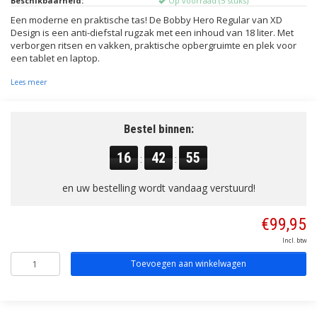
Beschikbaarheid:
Op voorraad (5 stuks)
Een moderne en praktische tas! De Bobby Hero Regular van XD
Design is een anti-diefstal rugzak met een inhoud van 18 liter. Met
verborgen ritsen en vakken, praktische opbergruimte en plek voor
een tablet en laptop.
Lees meer
Bestel binnen:
16
42
55
:
:
en uw bestelling wordt vandaag verstuurd!
€99,95
Incl. btw
Toevoegen aan winkelwagen