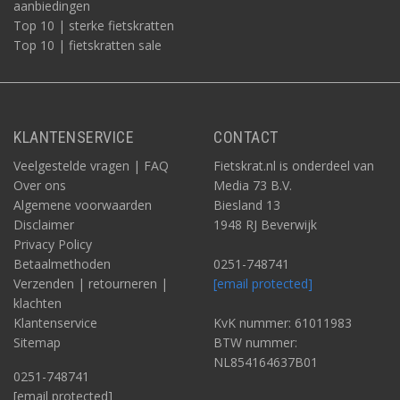
aanbiedingen
Top 10 | sterke fietskratten
Top 10 | fietskratten sale
KLANTENSERVICE
CONTACT
Veelgestelde vragen | FAQ
Fietskrat.nl is onderdeel van
Over ons
Media 73 B.V.
Algemene voorwaarden
Biesland 13
Disclaimer
1948 RJ Beverwijk
Privacy Policy
Betaalmethoden
0251-748741
Verzenden | retourneren |
[email protected]
klachten
Klantenservice
KvK nummer: 61011983
Sitemap
BTW nummer:
NL854164637B01
0251-748741
[email protected]