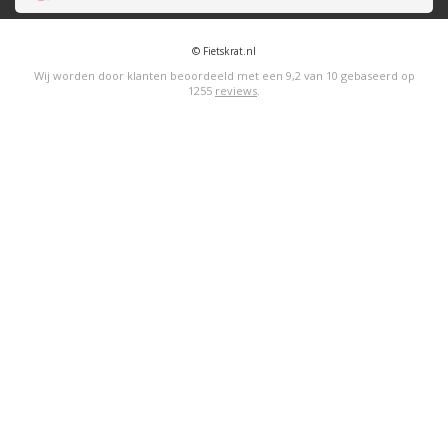
© Fietskrat.nl
Wij worden door klanten beoordeeld met een
9,2
van
10
gebaseerd op
1255
reviews
.