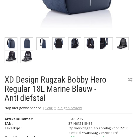
XD Design Rugzak Bobby Hero
Regular 18L Marine Blauw -
Anti diefstal
Nog niet gewaardeerd
|
Schrijf je eigen review
Artikelnummer:
P705.295
EAN:
8714612115435
Levertijd:
Op werkdagen en zondag voor 22:00
besteld = vandaag verzonden!