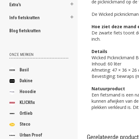
de picknickmand op de 
Extra's
De Wicked picknickmand 
Info fietskratten
Hoe ziet deze mand e
Blog fietskratten
De zwarte fiets toont 
inch.
Details
ONZE MERKEN
Wicked Picknickmand B
Inhoud: 60 liter
Afmeting: 47 × 36 × 26
Basil
Bevestiging: tiewraps 
Dakine
Natuurproduct
Hooodie
Een fietsmand is een n
kunnen afwijken van de 
KLICKfix
plekken verkleurd is. D
Ortlieb
Steco
Urban Proof
Gerelateerde produc