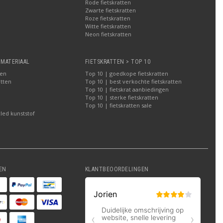
Rode fietskratten
Zwarte fietskratten
Roze fietskratten
Witte fietskratten
a
Neon fietskratten
 MATERIAAL
FIETSKRATTEN > TOP 10
ten
Top 10 | goedkope fietskratten
atten
Top 10 | best verkochte fietskratten
Top 10 | fietskrat aanbiedingen
Top 10 | sterke fietskratten
Top 10 | fietskratten sale
led kunststof
EN
KLANTBEOORDELINGEN