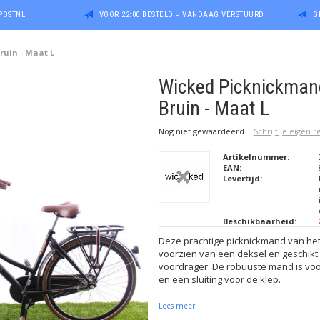
POSTNL
VOOR 22:00 BESTELD = VANDAAG VERSTUURD
G
uin - Maat L
Wicked Picknickman
Bruin - Maat L
Nog niet gewaardeerd
|
Schrijf je eigen 
Artikelnummer:
EAN:
Levertijd:
Beschikbaarheid:
Deze prachtige picknickmand van het
voorzien van een deksel en geschikt
voordrager. De robuuste mand is vo
en een sluiting voor de klep.
Lees meer