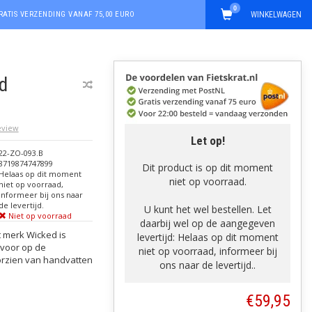
0
RATIS VERZENDING VANAF 75,00 EURO
WINKELWAGEN
d
review
Let op!
22-ZO-093.B
8719874747899
Dit product is op dit moment
Helaas op dit moment
niet op voorraad.
niet op voorraad,
informeer bij ons naar
de levertijd.
U kunt het wel bestellen. Let
Niet op voorraad
daarbij wel op de aangegeven
 merk Wicked is
levertijd: Helaas op dit moment
 voor op de
niet op voorraad, informeer bij
orzien van handvatten
ons naar de levertijd..
€59,95