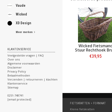
Vaude
Wicked
XD Design
Meer merken
Wicked Fietsman
Stuur Rechthoek Br
KLANTENSERVICE
€39,95
Veelgestelde vragen | FAQ
Over ons
Algemene voorwaarden
Bestellen
Disclaimer
Privacy Policy
Betaalmethoden
Verzenden | retourneren | klachten
Klantenservice
Sitemap
0251-748741
[email protected]
FIETSKRATTEN > FORMAAT
Kleine fietskratten