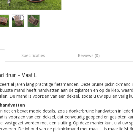
Specificaties
Reviews (0)
d Bruin - Maat L
eert al jaren lang prachtige fietsmanden. Deze bruine picknickmand i
obuuste mand heeft handvatten aan de zijkanten en op de klep, waard
illen. De mand is voorzien van een deksel, zodat u uw spullen veilig k
 handvatten
 riet en bevat mooie details, zoals donkerbruine handvatten in led
and is voorzien van een deksel, dat eenvoudig geopend en gesloten k
l vastgezet worden met een sluiting. Op deze manier kunt u al uw spu
rvoeren. De inhoud van de picknickmand met maat L is maar liefst 60 