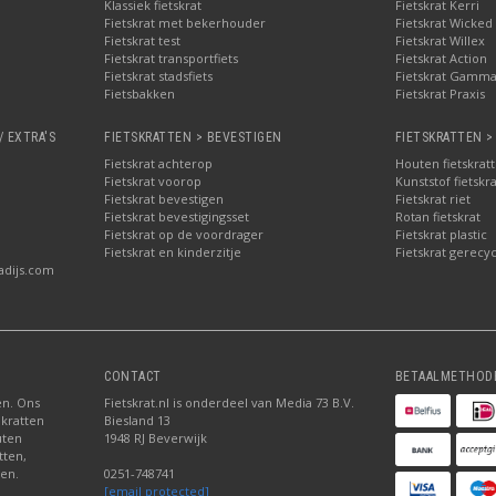
Klassiek fietskrat
Fietskrat Kerri
Fietskrat met bekerhouder
Fietskrat Wicked
Fietskrat test
Fietskrat Willex
Fietskrat transportfiets
Fietskrat Action
Fietskrat stadsfiets
Fietskrat Gamm
Fietsbakken
Fietskrat Praxis
/ EXTRA'S
FIETSKRATTEN > BEVESTIGEN
FIETSKRATTEN >
Fietskrat achterop
Houten fietskrat
Fietskrat voorop
Kunststof fietskr
Fietskrat bevestigen
Fietskrat riet
Fietskrat bevestigingsset
Rotan fietskrat
Fietskrat op de voordrager
Fietskrat plastic
Fietskrat en kinderzitje
Fietskrat gerecyc
adijs.com
CONTACT
BETAALMETHOD
ten. Ons
Fietskrat.nl is onderdeel van Media 73 B.V.
 kratten
Biesland 13
uten
1948 RJ Beverwijk
tten,
den.
0251-748741
[email protected]