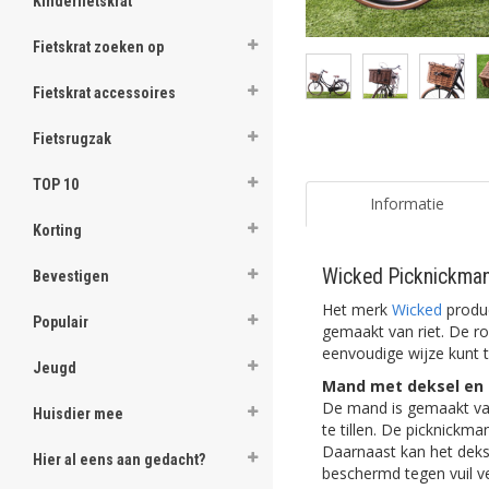
Kinderfietskrat
Fietskrat zoeken op
Fietskrat accessoires
Fietsrugzak
TOP 10
Informatie
Korting
Wicked Picknickman
Bevestigen
Het merk
Wicked
produc
Populair
gemaakt van riet. De r
eenvoudige wijze kunt t
Jeugd
Mand met deksel en
De mand is gemaakt van
Huisdier mee
te tillen. De picknickm
Daarnaast kan het dekse
Hier al eens aan gedacht?
beschermd tegen vuil ve