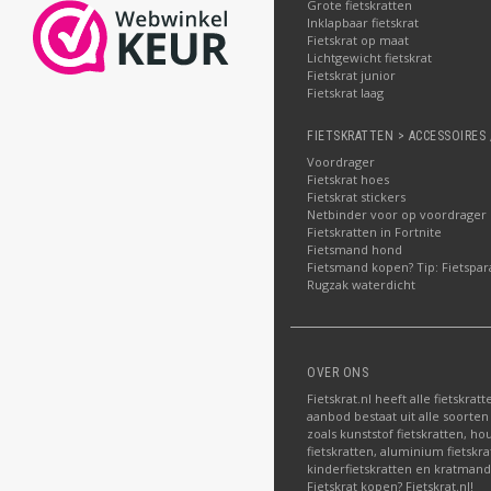
Grote fietskratten
Inklapbaar fietskrat
Fietskrat op maat
Lichtgewicht fietskrat
Fietskrat junior
Fietskrat laag
FIETSKRATTEN > ACCESSOIRES 
Voordrager
Fietskrat hoes
Fietskrat stickers
Netbinder voor op voordrager
Fietskratten in Fortnite
Fietsmand hond
Fietsmand kopen? Tip: Fietspar
Rugzak waterdicht
OVER ONS
Fietskrat.nl heeft alle fietskrat
aanbod bestaat uit alle soorten
zoals kunststof fietskratten, ho
fietskratten, aluminium fietskra
kinderfietskratten en kratman
Fietskrat kopen? Fietskrat.nl!