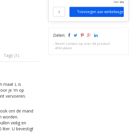
Incl. btw
Toevoegen aan winkelwagen
Delen:
-
Neem contact op over dit product
-
Afdrukken
Tags (1)
n maat L is
oor je 'm op
unt vervoeren.
erlook om de mand
an worden.
llen veilig en
liter. U bevestigt