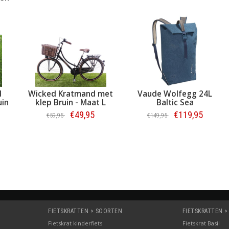
d
Wicked Kratmand met
Vaude Wolfegg 24L
uin
klep Bruin - Maat L
Baltic Sea
€49,95
€119,95
€59,95
€149,95
Bestellen
Bestellen
FIETSKRATTEN > SOORTEN
FIETSKRATTEN >
Fietskrat kinderfiets
Fietskrat Basil