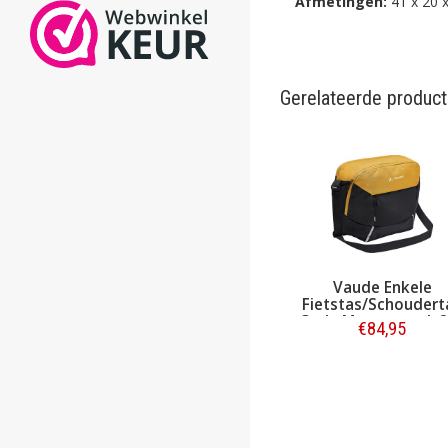
Afmetingen:
41 x 20 
Gerelateerde produc
Vaude Enkele
Fietstas/Schoudert
Cycle Messenger L 
€84,95
Burnt Yellow
Bestellen