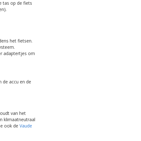
 tas op de fiets
en).
ens het fietsen.
systeem.
er adaptertjes om
en de accu en de
houdt van het
n klimaatneutraal
ie ook de
Vaude