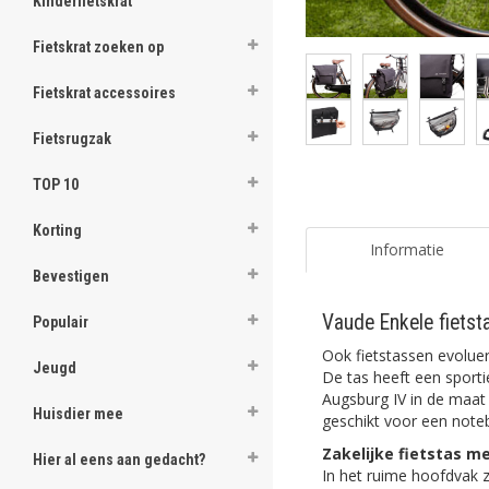
Kinderfietskrat
Fietskrat zoeken op
Fietskrat accessoires
Fietsrugzak
TOP 10
Korting
Informatie
Bevestigen
Vaude Enkele fiets
Populair
Ook fietstassen evolue
Jeugd
De tas heeft een sport
Augsburg IV in de maat 
Huisdier mee
geschikt voor een noteb
Zakelijke fietstas m
Hier al eens aan gedacht?
In het ruime hoofdvak 