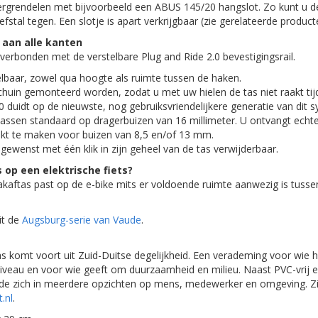
rgrendelen met bijvoorbeeld een ABUS 145/20 hangslot. Zo kunt u de
iefstal tegen. Een slotje is apart verkrijgbaar (zie gerelateerde product
 aan alle kanten
erbonden met de verstelbare Plug and Ride 2.0 bevestigingsrail.
telbaar, zowel qua hoogte als ruimte tussen de haken.
chuin gemonteerd worden, zodat u met uw hielen de tas niet raakt tijd
 duidt op de nieuwste, nog gebruiksvriendelijkere generatie van dit 
assen standaard op dragerbuizen van 16 millimeter. U ontvangt echt
ikt te maken voor buizen van 8,5 en/of 13 mm.
sgewenst met één klik in zijn geheel van de tas verwijderbaar.
 op een elektrische fiets?
 pakaftas past op de e-bike mits er voldoende ruimte aanwezig is tuss
uit de
Augsburg-serie van Vaude
.
s komt voort uit Zuid-Duitse degelijkheid. Een verademing voor wie 
niveau en voor wie geeft om duurzaamheid en milieu. Naast PVC-vrij e
ude zich in meerdere opzichten op mens, medewerker en omgeving. Z
.nl
.