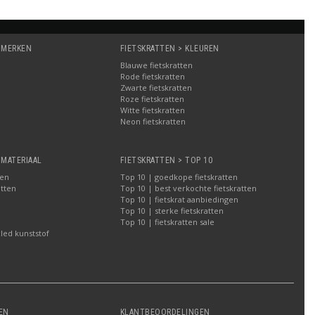
 MERKEN
FIETSKRATTEN > KLEUREN
Blauwe fietskratten
Rode fietskratten
Zwarte fietskratten
Roze fietskratten
Witte fietskratten
a
Neon fietskratten
 MATERIAAL
FIETSKRATTEN > TOP 10
ten
Top 10 | goedkope fietskratten
atten
Top 10 | best verkochte fietskratten
Top 10 | fietskrat aanbiedingen
Top 10 | sterke fietskratten
Top 10 | fietskratten sale
led kunststof
EN
KLANTBEOORDELINGEN