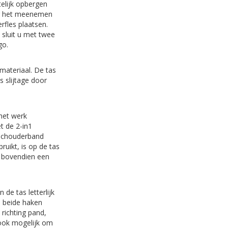
telijk opbergen
oor het meenemen
fles plaatsen.
 sluit u met twee
ogo.
materiaal. De tas
 slijtage door
 het werk
t de 2-in1
 schouderband
uikt, is op de tas
t bovendien een
de tas letterlijk
. beide haken
 richting pand,
 ook mogelijk om