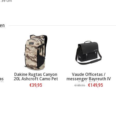
x 39 cm
ten
Dakine Rugtas Canyon
Vaude Officetas /
as
20L Ashcroft Camo Pet
messenger Bayreuth IV
20L
20L L Black
€39,95
€149,95
€189,95
Bestellen
Bestellen