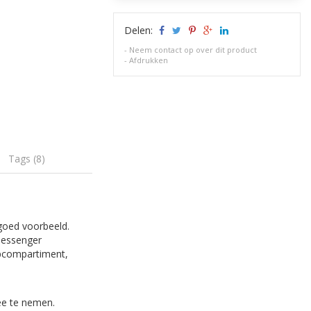
Delen:
-
Neem contact op over dit product
-
Afdrukken
Tags (8)
goed voorbeeld.
messenger
topcompartiment,
ee te nemen.