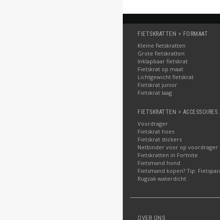
FIETSKRATTEN > FORMAAT
Kleine fietskratten
Grote fietskratten
Inklapbaar fietskrat
Fietskrat op maat
Lichtgewicht fietskrat
Fietskrat junior
Fietskrat laag
FIETSKRATTEN > ACCESSOIRES 
Voordrager
Fietskrat hoes
Fietskrat stickers
Netbinder voor op voordrager
Fietskratten in Fortnite
Fietsmand hond
Fietsmand kopen? Tip: Fietspar
Rugzak waterdicht
OVER ONS