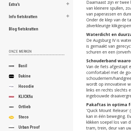
Daarnaast zijn er twee 
Extra's
van kleinere spullen, 
van paperassen en dunn
Info fietskratten
Onder de klep van de ta
zilverkleurige klikgespe
Blog fietskratten
Waterdicht en duur
De Augsburg IV is water
is gemaakt van gerecycl
schuren en een (onverh
ONZE MERKEN
Schouderband waaro
Basil
Van de fiets afgestapt 
comfortabel met de go
Dakine
schouderriem/handgreep
wordt op innovatieve wi
Hooodie
links en rechts slechts
ingebouwde draaivergren
KLICKfix
Pakaftas in optima 
Ortlieb
'Quick Mount Release' (
kan in één beweging. Ev
Steco
klikken soepel los van 
Urban Proof
tram, trein, deur van u