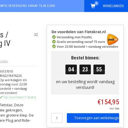
0
RATIS VERZENDING VANAF 75,00 EURO
WINKELWAGEN
s /
 IV
Bestel binnen:
review
04
23
54
:
:
16137010
4062218476226
Op werkdagen en
en uw bestelling wordt vandaag
zondag voor 22:00
verstuurd!
besteld = vandaag
verzonden!
Op voorraad (7 stuks)
€154,95
fietstas. Deze
Incl. btw
ate gekregen,
en grotere klep. De
Toevoegen aan winkelwagen
are Plug and Ride-