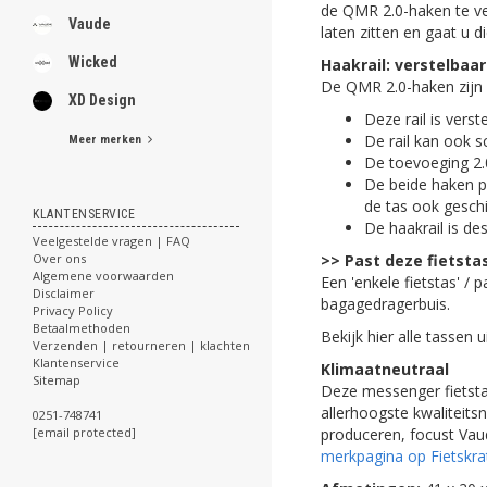
de QMR 2.0-haken te ve
Vaude
laten zitten en gaat u d
Wicked
Haakrail: verstelbaar
De QMR 2.0-haken zijn v
XD Design
Deze rail is vers
De rail kan ook s
Meer merken
De toevoeging 2.0
De beide haken p
de tas ook gesch
KLANTENSERVICE
De haakrail is de
Veelgestelde vragen | FAQ
>> Past deze fietstas
Over ons
Algemene voorwaarden
Een 'enkele fietstas' /
Disclaimer
bagagedragerbuis.
Privacy Policy
Betaalmethoden
Bekijk hier alle tassen 
Verzenden | retourneren | klachten
Klantenservice
Klimaatneutraal
Sitemap
Deze messenger fietsta
allerhoogste kwaliteits
0251-748741
produceren, focust Va
[email protected]
merkpagina op Fietskrat