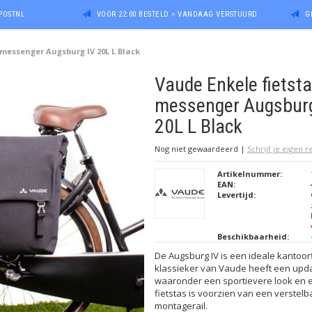
POSTNL
VOOR 22:00 BESTELD = VANDAAG VERSTUURD
G
 messenger Augsburg IV 20L L Black
Vaude Enkele fietsta
messenger Augsburg
20L L Black
Nog niet gewaardeerd
|
Schrijf je eigen 
Artikelnummer:
EAN:
Levertijd:
Beschikbaarheid:
De Augsburg IV is een ideale kantoor
klassieker van Vaude heeft een upd
waaronder een sportievere look en e
fietstas is voorzien van een verstelb
montagerail.