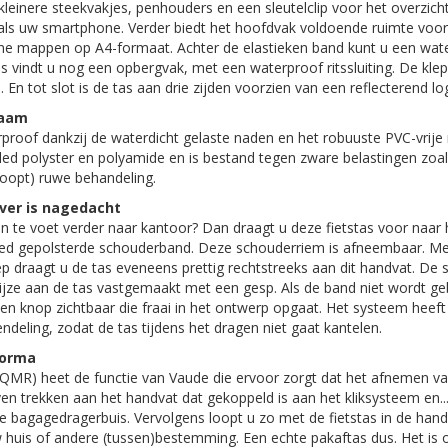
kleinere steekvakjes, penhouders en een sleutelclip voor het overzich
zoals uw smartphone. Verder biedt het hoofdvak voldoende ruimte v
e mappen op A4-formaat. Achter de elastieken band kunt u een water
s vindt u nog een opbergvak, met een waterproof ritssluiting. De klep
n. En tot slot is de tas aan drie zijden voorzien van een reflecterend l
zaam
proof dankzij de waterdicht gelaste naden en het robuuste PVC-vrije 
ed polyster en polyamide en is bestand tegen zware belastingen zoals
oopt) ruwe behandeling.
ver is nagedacht
en te voet verder naar kantoor? Dan draagt u deze fietstas voor naar
ed gepolsterde schouderband. Deze schouderriem is afneembaar. Me
 draagt u de tas eveneens prettig rechtstreeks aan dit handvat. De
jze aan de tas vastgemaakt met een gesp. Als de band niet wordt gebr
 een knop zichtbaar die fraai in het ontwerp opgaat. Het systeem heef
deling, zodat de tas tijdens het dragen niet gaat kantelen.
forma
QMR) heet de functie van Vaude die ervoor zorgt dat het afnemen van 
en trekken aan het handvat dat gekoppeld is aan het kliksysteem en..
de bagagedragerbuis. Vervolgens loopt u zo met de fietstas in de hand
w huis of andere (tussen)bestemming. Een echte pakaftas dus. Het is