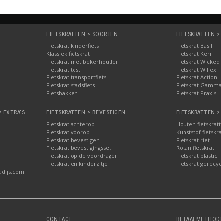
FIETSKRATTEN > SOORTEN
FIETSKRATTEN >
Fietskrat kinderfiets
Fietskrat Basil
Klassiek fietskrat
Fietskrat Kerri
Fietskrat met bekerhouder
Fietskrat Wicked
Fietskrat test
Fietskrat Willex
Fietskrat transportfiets
Fietskrat Action
Fietskrat stadsfiets
Fietskrat Gamm
Fietsbakken
Fietskrat Praxis
/ EXTRA'S
FIETSKRATTEN > BEVESTIGEN
FIETSKRATTEN >
Fietskrat achterop
Houten fietskrat
Fietskrat voorop
Kunststof fietskr
Fietskrat bevestigen
Fietskrat riet
Fietskrat bevestigingsset
Rotan fietskrat
Fietskrat op de voordrager
Fietskrat plastic
Fietskrat en kinderzitje
Fietskrat gerecyc
adijs.com
CONTACT
BETAALMETHOD