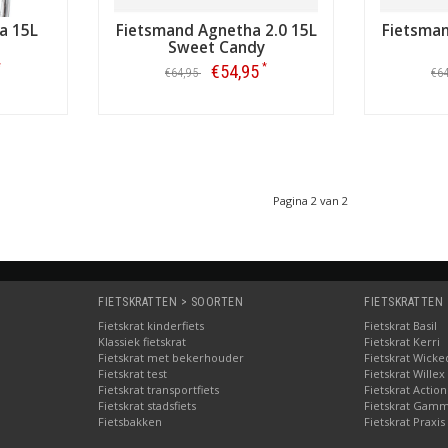
a 15L
Fietsmand Agnetha 2.0 15L
Fietsman
Sweet Candy
*
*
€54,95
€64,95
€6
Bestellen
Pagina 2 van 2
FIETSKRATTEN > SOORTEN
FIETSKRATTEN
Fietskrat kinderfiets
Fietskrat Basil
Klassiek fietskrat
Fietskrat Kerri
Fietskrat met bekerhouder
Fietskrat Wicke
Fietskrat test
Fietskrat Willex
Fietskrat transportfiets
Fietskrat Action
Fietskrat stadsfiets
Fietskrat Gam
Fietsbakken
Fietskrat Praxis