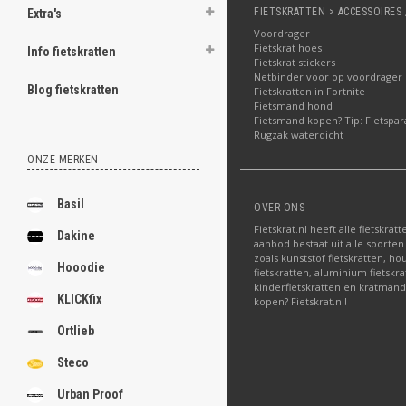
FIETSKRATTEN > ACCESSOIRES 
Extra's
Voordrager
Fietskrat hoes
Info fietskratten
Fietskrat stickers
Netbinder voor op voordrager
Blog fietskratten
Fietskratten in Fortnite
Fietsmand hond
Fietsmand kopen? Tip: Fietspar
Rugzak waterdicht
ONZE MERKEN
Basil
OVER ONS
Fietskrat.nl heeft alle fietskrat
Dakine
aanbod bestaat uit alle soorten
zoals kunststof fietskratten, ho
Hooodie
fietskratten, aluminium fietskra
kinderfietskratten en kratmand
KLICKfix
kopen? Fietskrat.nl!
Ortlieb
Steco
Urban Proof