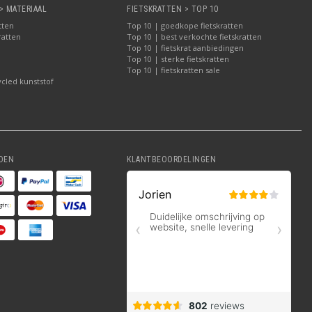
> MATERIAAL
FIETSKRATTEN > TOP 10
tten
Top 10 | goedkope fietskratten
ratten
Top 10 | best verkochte fietskratten
Top 10 | fietskrat aanbiedingen
Top 10 | sterke fietskratten
Top 10 | fietskratten sale
ycled kunststof
DEN
KLANTBEOORDELINGEN