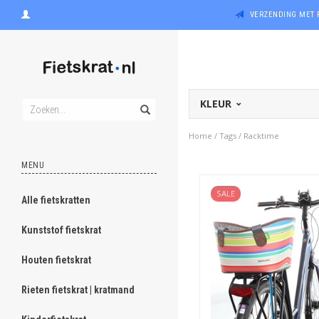
VERZENDING MET 
KLEUR
Home
/
Tags
/
Racktime
MENU
SALE
Alle fietskratten
Kunststof fietskrat
Houten fietskrat
Rieten fietskrat | kratmand