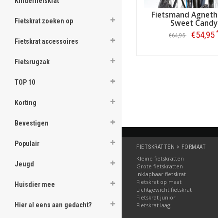
Kinderfietskrat
Fietsmand Agneth
Fietskrat zoeken op
Sweet Candy
€54,95
€64,95
Fietskrat accessoires
Bestellen
Fietsrugzak
TOP 10
Korting
Bevestigen
Populair
FIETSKRATTEN > FORMAAT
Kleine fietskratten
Jeugd
Grote fietskratten
Inklapbaar fietskrat
Fietskrat op maat
Huisdier mee
Lichtgewicht fietskrat
Fietskrat junior
Hier al eens aan gedacht?
Fietskrat laag