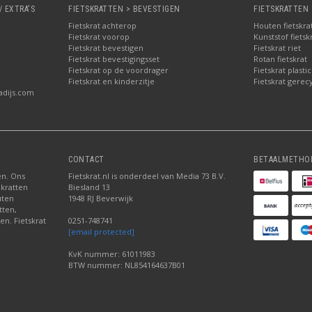
/ EXTRA'S
FIETSKRATTEN > BEVESTIGEN
FIETSKRATTEN 
Fietskrat achterop
Houten fietskra
Fietskrat voorop
Kunststof fietsk
Fietskrat bevestigen
Fietskrat riet
Fietskrat bevestigingsset
Rotan fietskrat
Fietskrat op de voordrager
Fietskrat plastic
Fietskrat en kinderzitje
Fietskrat gerec
adijs.com
CONTACT
BETAALMETHO
ten. Ons
Fietskrat.nl is onderdeel van Media 73 B.V.
 kratten
Biesland 13
uten
1948 RJ Beverwijk
tten,
en. Fietskrat
0251-748741
[email protected]
KvK nummer: 61011983
BTW nummer: NL854164637B01