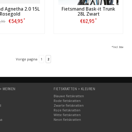
d Agnetha 2.0 15L
Fietsmand Bask-it Trunk
Rosegold
28L Zwart
*
*
€54,95
€62,95
4,95
Bestellen
Bestellen
*Incl. btw
Vorige pagina
1
2
 > MERKEN
FIETSKRATTEN > KLEUREN
Blauwe fietskratten
Rode fietskratten
d
Zwarte fietskratten
Roze fietskratten
Witte fietskratten
ma
Neon fietskratten