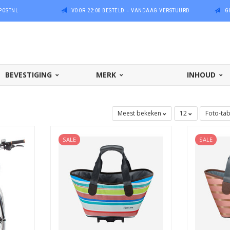
POSTNL
VOOR 22:00 BESTELD = VANDAAG VERSTUURD
G
BEVESTIGING
MERK
INHOUD
Meest bekeken
12
Foto-ta
SALE
SALE