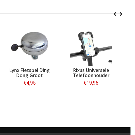
Lynx Fietsbel Ding
Rixus Universele
Dong Groot
Telefoonhouder
RXHW24 Zwart
€4,95
€19,95
Bestellen
Bestellen