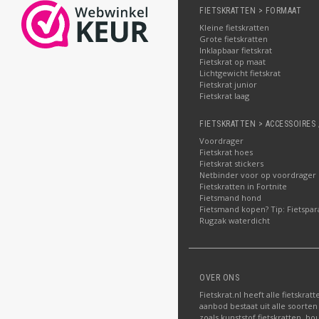
FIETSKRATTEN > FORMAAT
Kleine fietskratten
Grote fietskratten
Inklapbaar fietskrat
Fietskrat op maat
Lichtgewicht fietskrat
Fietskrat junior
Fietskrat laag
FIETSKRATTEN > ACCESSOIRES 
Voordrager
Fietskrat hoes
Fietskrat stickers
Netbinder voor op voordrager
Fietskratten in Fortnite
Fietsmand hond
Fietsmand kopen? Tip: Fietspar
Rugzak waterdicht
OVER ONS
Fietskrat.nl heeft alle fietskrat
aanbod bestaat uit alle soorten
zoals kunststof fietskratten, ho