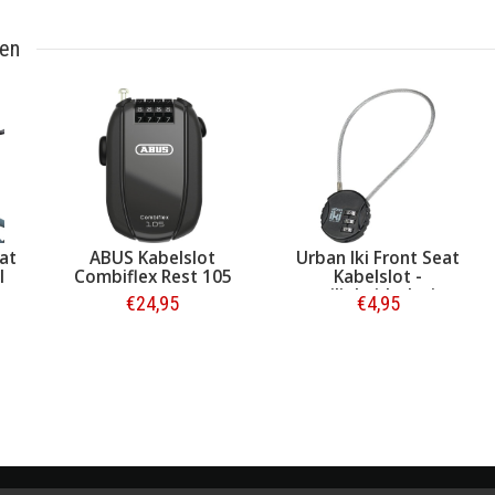
ten
at
ABUS Kabelslot
Urban Iki Front Seat
l
Combiflex Rest 105
Kabelslot -
veiligheidsslotje
€24,95
€4,95
voorzitje
Bestellen
Bestellen