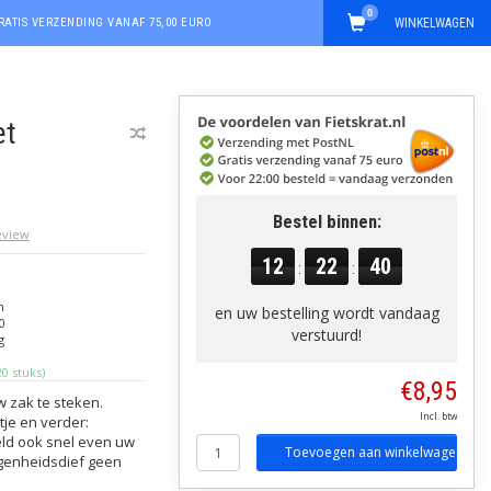
0
RATIS VERZENDING VANAF 75,00 EURO
WINKELWAGEN
et
Bestel binnen:
review
12
22
40
:
:
n
en uw bestelling wordt vandaag
0
verstuurd!
g
0 stuks)
€8,95
uw zak te steken.
Incl. btw
tje en verder:
eeld ook snel even uw
Toevoegen aan winkelwagen
egenheidsdief geen