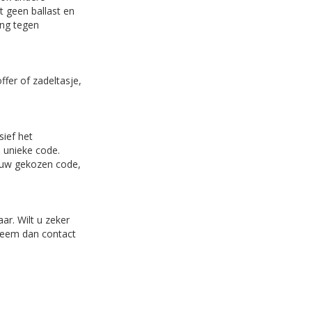
t geen ballast en
ing tegen
ffer of zadeltasje,
sief het
 unieke code.
r uw gekozen code,
aar. Wilt u zeker
 Neem dan contact