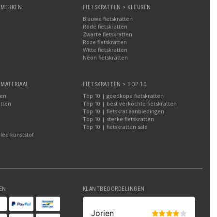
 MERKEN
FIETSKRATTEN > KLEUREN
Blauwe fietskratten
Rode fietskratten
Zwarte fietskratten
Roze fietskratten
Witte fietskratten
a
Neon fietskratten
 MATERIAAL
FIETSKRATTEN > TOP 10
ten
Top 10 | goedkope fietskratten
atten
Top 10 | best verkochte fietskratten
Top 10 | fietskrat aanbiedingen
Top 10 | sterke fietskratten
Top 10 | fietskratten sale
led kunststof
EN
KLANTBEOORDELINGEN