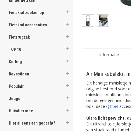
Kinderfietskrat
Fietskrat zoeken op
Fietskrat accessoires
Fietsrugzak
TOP 10
Informatie
Korting
Air Mini kabelslot m
Bevestigen
Dit handige minislotje m
Populair
origine bestemd voor een
minislotje multifunctio
Jeugd
om de gelegenheidsdief 
ook, deze
Qibbel
access
Huisdier mee
Ultra lichtgewicht, 
Hier al eens aan gedacht?
Dit ultralichte cijfersl
van staaldraad (diamete