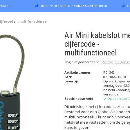
POSTNL
VOOR 22:00 BESTELD = VANDAAG VERSTUURD
G
cijfercode - multifunctioneel
Air Mini kabelslot m
cijfercode -
multifunctioneel
Nog niet gewaardeerd
|
Schrijf je eigen 
Artikelnummer:
RD4362
EAN:
8712864438050
Levertijd:
Op werkdagen e
zondag voor 22:0
besteld = vandaa
verzonden!
Beschikbaarheid:
Op voorraad (2
Dit minislotje met cijfercode is zo in 
Bestemd voor een Qibbel Air kinderzi
multifunctioneel! U kunt er bijvoorb
fietskrat mee vastzetten, om de gel
kans te geven.