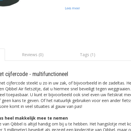
Lees meer
Reviews (0)
Tags (1)
et cijfercode - multifunctioneel
et cijfercode steekt u zo in uw zak, of bijvoorbeeld in de zadeltas. He
 Qibbel Air fietszitje, dat u hiermee snel beveiligt tegen weggraaien. 
neel toepasbaar. U kunt er bijvoorbeeld ook snel even uw fietskrat mee
geen kans te geven. Of het natuurlijk gebruiken voor een ander fiets
oire komt in veel situaties al gauw van pas!
dus heel makkelijk mee te nemen
otje van Qibbel is altijd handig om bij u te hebben. Het hangslotje met 
r 3 millimeter) beveiligt als gezegd een kinderzitje van Qibbel, maar