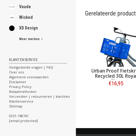
Vaude
Gerelateerde produc
Wicked
XD Design
Meer merken
KLANTENSERVICE
Veelgestelde vragen | FAQ
Lynx Fietskrat
Urban Proof Fietskr
Over ons
Kunststof 30L Zwart
Recycled 30L Roya
Algemene voorwaarden
Blue
Disclaimer
€14,95
€16,95
Privacy Policy
Betaalmethoden
Bestellen
Bestellen
Verzenden | retourneren | klachten
Klantenservice
Sitemap
0251-748741
[email protected]