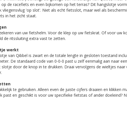
op de racefiets en even bijkomen op het terras? Dit hangslotje vorm
 vliegensvlug 'op slot'. Niet als echt fietsslot, maar wel als bescherm
ts in het zicht staat.
gen
zekeren van uw fietshelm. Voor de klep op uw fietskrat. Of voor uw ko
 de ritssluiting extra vast te zetten.
otje werkt
tje van Qibbel is zwart en de totale lengte in gesloten toestand inclu
eter. De standaard code van 0-0-0 past u zelf eenmalig aan naar een
 slotje door de knop in te drukken. Draai vervolgens de wieltjes naa
r.
etten
kkelijk te gebruiken. Alleen even de juiste cijfers draaien en klikken m
k past en geschikt is voor uw specifieke fietstas of ander doeleind?