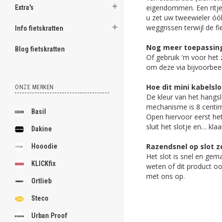
eigendommen. Een ritje 
Extra's
u zet uw tweewieler óók
weggrissen terwijl de fie
Info fietskratten
Nog meer toepassin
Blog fietskratten
Of gebruik 'm voor het 
om deze via bijvoorbeeld
Hoe dit mini kabelsl
ONZE MERKEN
De kleur van het hangslo
mechanisme is 8 centim
Basil
Open hiervoor eerst het
sluit het slotje en… klaa
Dakine
Razendsnel op slot z
Hooodie
Het slot is snel en gema
KLICKfix
weten of dit product oo
met ons op.
Ortlieb
Steco
Urban Proof