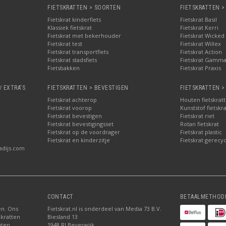
FIETSKRATTEN > SOORTEN
FIETSKRATTEN >
Fietskrat kinderfiets
Fietskrat Basil
Klassiek fietskrat
Fietskrat Kerri
Fietskrat met bekerhouder
Fietskrat Wicked
Fietskrat test
Fietskrat Willex
Fietskrat transportfiets
Fietskrat Action
Fietskrat stadsfiets
Fietskrat Gamm
Fietsbakken
Fietskrat Praxis
/ EXTRA'S
FIETSKRATTEN > BEVESTIGEN
FIETSKRATTEN >
Fietskrat achterop
Houten fietskrat
Fietskrat voorop
Kunststof fietskr
Fietskrat bevestigen
Fietskrat riet
Fietskrat bevestigingsset
Rotan fietskrat
Fietskrat op de voordrager
Fietskrat plastic
Fietskrat en kinderzitje
Fietskrat gerecyc
adijs.com
CONTACT
BETAALMETHOD
ten. Ons
Fietskrat.nl is onderdeel van Media 73 B.V.
 kratten
Biesland 13
uten
1948 RJ Beverwijk