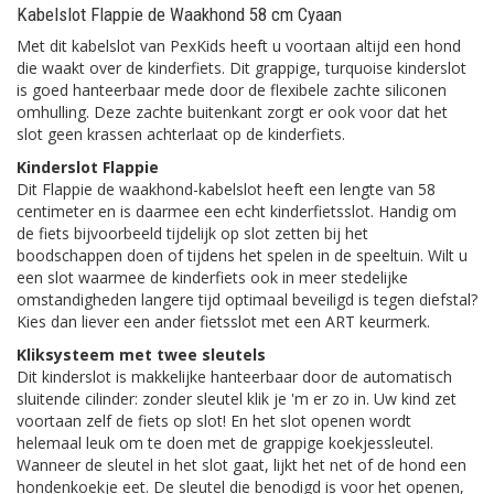
Kabelslot Flappie de Waakhond 58 cm Cyaan
Met dit kabelslot van PexKids heeft u voortaan altijd een hond
die waakt over de kinderfiets. Dit grappige, turquoise kinderslot
is goed hanteerbaar mede door de flexibele zachte siliconen
omhulling. Deze zachte buitenkant zorgt er ook voor dat het
slot geen krassen achterlaat op de kinderfiets.
Kinderslot Flappie
Dit Flappie de waakhond-kabelslot heeft een lengte van 58
centimeter en is daarmee een echt kinderfietsslot. Handig om
de fiets bijvoorbeeld tijdelijk op slot zetten bij het
boodschappen doen of tijdens het spelen in de speeltuin. Wilt u
een slot waarmee de kinderfiets ook in meer stedelijke
omstandigheden langere tijd optimaal beveiligd is tegen diefstal?
Kies dan liever een ander fietsslot met een ART keurmerk.
Kliksysteem met twee sleutels
Dit kinderslot is makkelijke hanteerbaar door de automatisch
sluitende cilinder: zonder sleutel klik je 'm er zo in. Uw kind zet
voortaan zelf de fiets op slot! En het slot openen wordt
helemaal leuk om te doen met de grappige koekjessleutel.
Wanneer de sleutel in het slot gaat, lijkt het net of de hond een
hondenkoekje eet. De sleutel die benodigd is voor het openen,