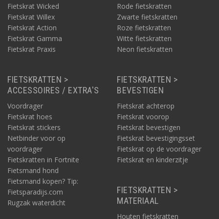
Fietskrat Wicked
Rode fietskratten
Fietskrat Willex
Zwarte fietskratten
Fietskrat Action
Roze fietskratten
Fietskrat Gamma
Witte fietskratten
Fietskrat Praxis
Neon fietskratten
FIETSKRATTEN >
FIETSKRATTEN >
ACCESSOIRES / EXTRA'S
BEVESTIGEN
Voordrager
Fietskrat achterop
Fietskrat hoes
Fietskrat voorop
Fietskrat stickers
Fietskrat bevestigen
Netbinder voor op
Fietskrat bevestigingsset
voordrager
Fietskrat op de voordrager
Fietskratten in Fortnite
Fietskrat en kinderzitje
Fietsmand hond
Fietsmand kopen? Tip:
FIETSKRATTEN >
Fietsparadijs.com
MATERIAAL
Rugzak waterdicht
Houten fietskratten