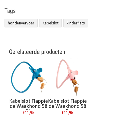
Tags
hondenvervoer
Kabelslot
kinderfiets
Gerelateerde producten
Kabelslot Flappie
Kabelslot Flappie
de Waakhond 58
de Waakhond 58
cm Blauw
cm Roze
€11,95
€11,95
Informatie
Informatie