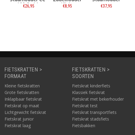
100 Caddy
Klicky
stuurpen met
€26,95
€8,95
€37,95
slot
Informatie
Informatie
Informatie
FIETSKRATTEN >
FIETSKRATTEN >
FORMAAT
SOORTEN
Kleine fietskratten
Fietskrat kinderfiets
Grote fietskratten
Klassiek fietskrat
Inklapbaar fietskrat
Fietskrat met bekerhouder
Fietskrat op maat
Fietskrat test
Lichtgewicht fietskrat
Fietskrat transportfiets
Fietskrat junior
Fietskrat stadsfiets
Fietskrat laag
Fietsbakken