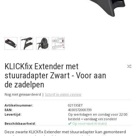
KLICKfix Extender met
stuuradapter Zwart - Voor aan
de zadelpen
Nog niet gewaardeerd
|
Schrijf je eigen review
Artikelnummer:
0211XSET
EAN:
4030572000739
Levertijd:
Op werkdagen en zondag voor 22:00
besteld = vandaag verzonden!
Beschikbaarheid:
Op voorraad (4 stuks)
Deze zwarte KLICKfix Extender met stuuradapter kan gemonteerd