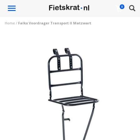
Toggle
0
navigation
Home
/
Falkx Voordrager Transport II Matzwart