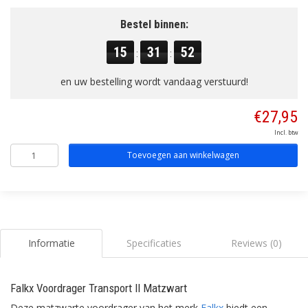
Bestel binnen:
15
31
52
:
:
en uw bestelling wordt vandaag verstuurd!
€27,95
Incl. btw
Toevoegen aan winkelwagen
Informatie
Specificaties
Reviews (0)
Falkx Voordrager Transport II Matzwart
Deze matzwarte voordrager van het merk
Falkx
biedt een