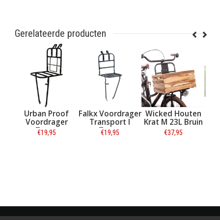
Gerelateerde producten
t
Urban Proof
Falkx Voordrager
Wicked Houten
Voordrager
Transport I
Krat M 23L Bruin
Zwart
Zwart
Kun
€19,95
€19,95
€37,95
Informatie
Informatie
Informatie