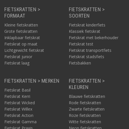
FIETSKRATTEN >
FIETSKRATTEN >
FORMAAT
SOORTEN
Kleine fietskratten
Fietskrat kinderfiets
Grote fietskratten
Klassiek fietskrat
Inklapbaar fietskrat
Fietskrat met bekerhouder
Fietskrat op maat
Fietskrat test
Lichtgewicht fietskrat
Fietskrat transportfiets
Fietskrat junior
Fietskrat stadsfiets
Fietskrat laag
Fietsbakken
FIETSKRATTEN > MERKEN
FIETSKRATTEN >
KLEUREN
Fietskrat Basil
Fietskrat Kerri
Blauwe fietskratten
Fietskrat Wicked
Rode fietskratten
Fietskrat Willex
Zwarte fietskratten
Fietskrat Action
Roze fietskratten
Fietskrat Gamma
Witte fietskratten
Fietskrat Praxis
Neon fietskratten