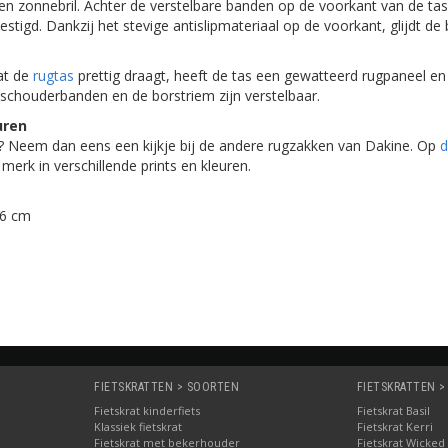
en zonnebril. Achter de verstelbare banden op de voorkant van de tas
igd. Dankzij het stevige antislipmateriaal op de voorkant, glijdt de 
at de
rugtas
prettig draagt, heeft de tas een gewatteerd rugpaneel e
chouderbanden en de borstriem zijn verstelbaar.
uren
r? Neem dan eens een kijkje bij de andere rugzakken van Dakine. Op
d
merk in verschillende prints en kleuren.
46 cm
FIETSKRATTEN > SOORTEN
FIETSKRATTEN >
Fietskrat kinderfiets
Fietskrat Basil
Klassiek fietskrat
Fietskrat Kerri
Fietskrat met bekerhouder
Fietskrat Wicked