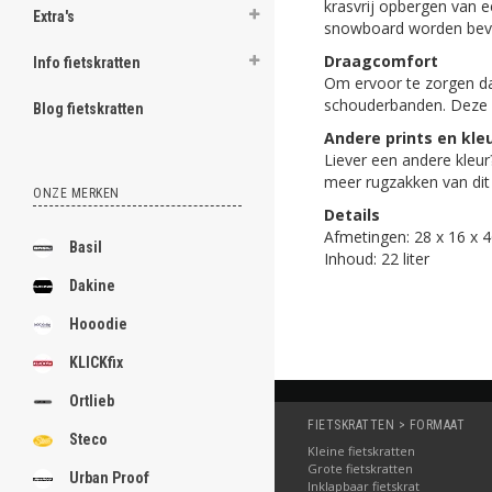
krasvrij opbergen van e
Extra's
snowboard worden bevest
Draagcomfort
Info fietskratten
Om ervoor te zorgen d
schouderbanden. Deze s
Blog fietskratten
Andere prints en kle
Liever een andere kleu
meer rugzakken van dit 
ONZE MERKEN
Details
Afmetingen: 28 x 16 x 
Basil
Inhoud: 22 liter
Dakine
Hooodie
KLICKfix
Ortlieb
FIETSKRATTEN > FORMAAT
Steco
Kleine fietskratten
Grote fietskratten
Urban Proof
Inklapbaar fietskrat