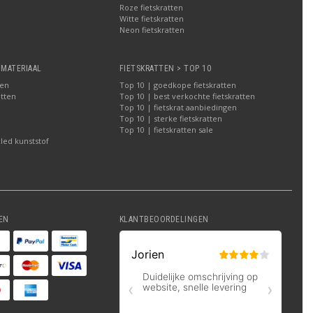
Roze fietskratten
Witte fietskratten
a
Neon fietskratten
 MATERIAAL
FIETSKRATTEN > TOP 10
ten
Top 10 | goedkope fietskratten
atten
Top 10 | best verkochte fietskratten
Top 10 | fietskrat aanbiedingen
Top 10 | sterke fietskratten
Top 10 | fietskratten sale
led kunststof
EN
KLANTBEOORDELINGEN