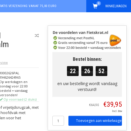
0
RATIS VERZENDING VANAF 75,00 EURO
WINKELWAGEN
N
alm
Bestel binnen:
review
22
26
52
:
:
10002626PAL
194626424965
Op werkdagen en
en uw bestelling wordt vandaag
zondag voor 22:00
verstuurd!
besteld = vandaag
verzonden!
Op voorraad (2 stuks)
€39,95
€64,95
 vrijetijdsrugzak, met
Incl. btw
m hoofdvak met
den voor het
Toevoegen aan winkelwagen