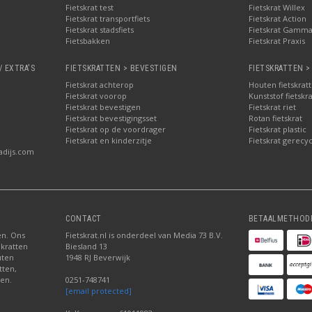
Fietskrat test
Fietskrat Willex
Fietskrat transportfiets
Fietskrat Action
Fietskrat stadsfiets
Fietskrat Gamm
Fietsbakken
Fietskrat Praxis
/ EXTRA'S
FIETSKRATTEN > BEVESTIGEN
FIETSKRATTEN >
Fietskrat achterop
Houten fietskrat
Fietskrat voorop
Kunststof fietskr
Fietskrat bevestigen
Fietskrat riet
Fietskrat bevestigingsset
Rotan fietskrat
Fietskrat op de voordrager
Fietskrat plastic
Fietskrat en kinderzitje
Fietskrat gerecyc
adijs.com
CONTACT
BETAALMETHOD
ten. Ons
Fietskrat.nl is onderdeel van Media 73 B.V.
 kratten
Biesland 13
uten
1948 RJ Beverwijk
tten,
den.
0251-748741
[email protected]