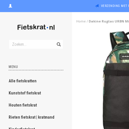
VERZENDING MET 
Home
/
Dakine Rugtas URBN Mi
MENU
Alle fietskratten
Kunststof fietskrat
Houten fietskrat
Rieten fietskrat | kratmand