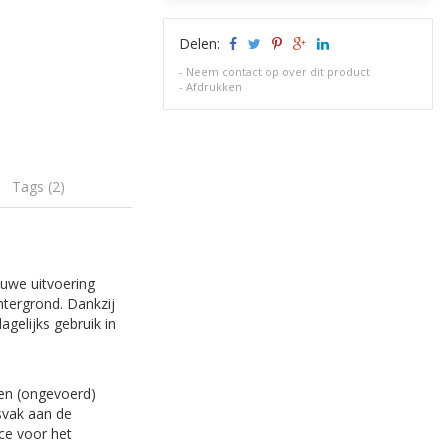
Delen:
-
Neem contact op over dit product
-
Afdrukken
Tags (2)
euwe uitvoering
htergrond. Dankzij
gelijks gebruik in
een (ongevoerd)
tsvak aan de
ece voor het