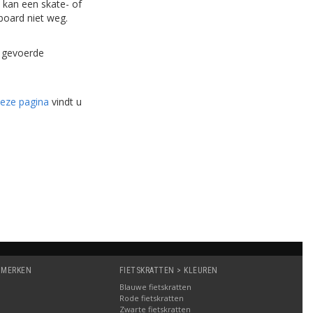
 kan een skate- of
board niet weg.
n gevoerde
eze pagina
vindt u
 MERKEN
FIETSKRATTEN > KLEUREN
Blauwe fietskratten
Rode fietskratten
Zwarte fietskratten