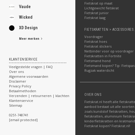
Fietskrat op maat
Vaude
Lichtgewicht fietskrat
Fietskrat junior
Wicked
Fietskrat laag
XD Design
FIETSKRATTEN > ACCESSOIRES 
Voordrager
Meer merken
Fietskrat hoes
Fietskrat stickers
Netbinder voor op voordrager
Fietskratten in Fortnite
KLANTENSERVICE
Fietsmand hond
Fietsmand kopen? Tip: Fietspar
Veelgestelde vragen | FAQ
Rugzak waterdicht
Over ons
Algemene voorwaarden
Disclaimer
Privacy Policy
Betaalmethoden
OVER ONS
Verzenden | retourneren | klachten
Klantenservice
Fietskrat.nl heeft alle fietskrat
Sitemap
aanbod bestaat uit alle soorten
zoals kunststof fietskratten, ho
0251-748741
fietskratten, aluminium fietskra
[email protected]
kinderfietskratten en kratman
Fietskrat kopen? Fietskrat.nl!