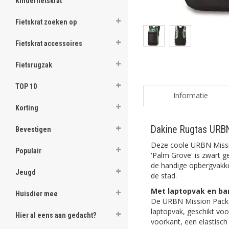
Kinderfietskrat
Fietskrat zoeken op
Fietskrat accessoires
Fietsrugzak
TOP 10
Informatie
Korting
Dakine Rugtas URBN
Bevestigen
Deze coole URBN Miss
Populair
'Palm Grove' is zwart 
de handige opbergvakken
Jeugd
de stad.
Met laptopvak en ba
Huisdier mee
De URBN Mission Pack h
laptopvak, geschikt voo
Hier al eens aan gedacht?
voorkant, een elastisch