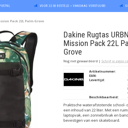
POSTNL
VOOR 22:00 BESTELD = VANDAAG VERSTUURD
G
ssion Pack 22L Palm Grove
Dakine Rugtas URB
Mission Pack 22L P
Grove
Nog niet gewaardeerd
|
Schrijf je eigen 
Artikelnummer:
EAN:
Levertijd:
Beschikbaarheid:
Praktische waterafstotende school- of
een inhoud van 22 liter. Met een rui
laptopvak, een zonnebrilvak en ban
bevestigen van een skateboard.