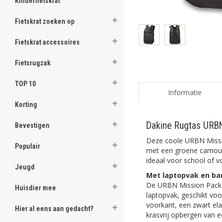
Kinderfietskrat
Fietskrat zoeken op
Fietskrat accessoires
Fietsrugzak
TOP 10
Informatie
Korting
Dakine Rugtas URB
Bevestigen
Deze coole URBN Miss
Populair
met een groene camoufl
ideaal voor school of vo
Jeugd
Met laptopvak en ba
De URBN Mission Pack h
Huisdier mee
laptopvak, geschikt voo
voorkant, een zwart ela
Hier al eens aan gedacht?
krasvrij opbergen van e