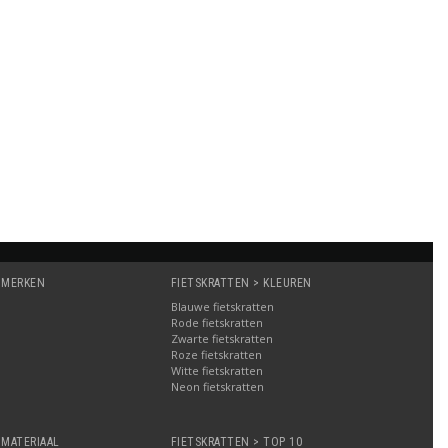
 MERKEN
FIETSKRATTEN > KLEUREN
Blauwe fietskratten
Rode fietskratten
Zwarte fietskratten
Roze fietskratten
Witte fietskratten
a
Neon fietskratten
 MATERIAAL
FIETSKRATTEN > TOP 10