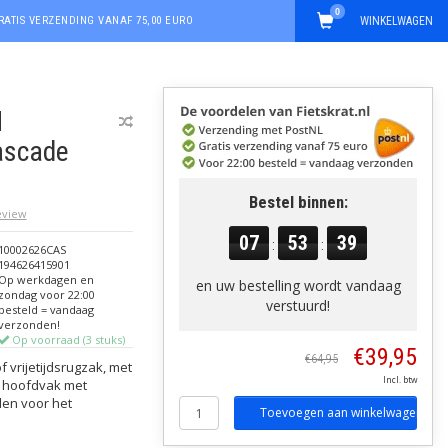
0
RATIS VERZENDING VANAF 75,00 EURO
WINKELWAGEN
N
ascade
Bestel binnen:
review
07
53
39
:
:
10002626CAS
194626415901
Op werkdagen en
en uw bestelling wordt vandaag
zondag voor 22:00
verstuurd!
besteld = vandaag
verzonden!
Op voorraad (3 stuks)
€39,95
€64,95
 vrijetijdsrugzak, met
Incl. btw
m hoofdvak met
den voor het
Toevoegen aan winkelwagen