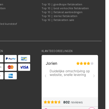
ten
Top 10 | goedkope fietskratten
atten
Top 10 | best verkochte fietskratten
Top 10 | fietskrat aanbiedingen
Top 10 | sterke fietskratten
Top 10 | fietskratten sale
led kunststof
EN
KLANTBEOORDELINGEN