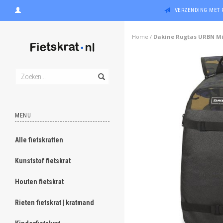
VERZENDING MET 
Home
/
Dakine Rugtas URBN Mi
MENU
Alle fietskratten
Kunststof fietskrat
Houten fietskrat
Rieten fietskrat | kratmand