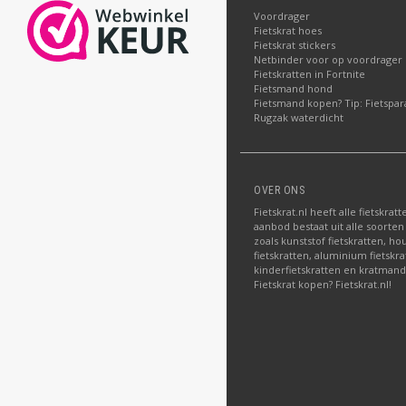
Voordrager
Fietskrat hoes
Fietskrat stickers
Netbinder voor op voordrager
Fietskratten in Fortnite
Fietsmand hond
Fietsmand kopen? Tip: Fietspar
Rugzak waterdicht
OVER ONS
Fietskrat.nl heeft alle fietskrat
aanbod bestaat uit alle soorten
zoals kunststof fietskratten, ho
fietskratten, aluminium fietskra
kinderfietskratten en kratman
Fietskrat kopen? Fietskrat.nl!