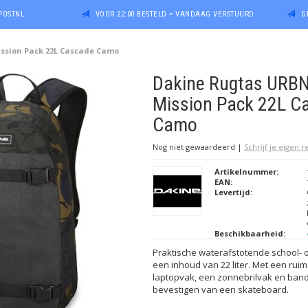
POSTNL
VOOR 22:00 BESTELD = VANDAAG VERSTUURD
G
ssion Pack 22L Cascade Camo
Dakine Rugtas URB
Mission Pack 22L C
Camo
Nog niet gewaardeerd
|
Schrijf je eigen 
Artikelnummer:
EAN:
Levertijd:
Beschikbaarheid:
Praktische waterafstotende school- of
een inhoud van 22 liter. Met een rui
laptopvak, een zonnebrilvak en ban
bevestigen van een skateboard.