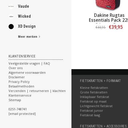
Vaude
Dakine Rugtas
Wicked
Essentials Pack 22
Crimson Rose
€39,95
XD Design
€44,95
Meer merken
Bestellen
KLANTENSERVICE
Veelgestelde vragen | FAQ
Over ons
Algemene voorwaarden
Disclaimer
FIETSKRATTEN > FORMAAT
Privacy Policy
Betaalmethoden
Kleine fietskratten
Verzenden | retourneren | klachten
Grote fietskratten
Klantenservice
Inklapbaar fietskrat
Sitemap
Fietskrat op maat
Lichtgewicht fietskrat
0251-748741
Fietskrat junior
[email protected]
Fietskrat laag
FIETSKRATTEN > ACCESSOIRES 