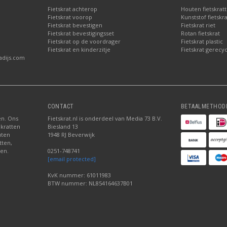
Fietskrat achterop
Houten fietskrat
Fietskrat voorop
Kunststof fietskr
Fietskrat bevestigen
Fietskrat riet
Fietskrat bevestigingsset
Rotan fietskrat
Fietskrat op de voordrager
Fietskrat plastic
Fietskrat en kinderzitje
Fietskrat gerecyc
adijs.com
CONTACT
BETAALMETHOD
ten. Ons
Fietskrat.nl is onderdeel van Media 73 B.V.
 kratten
Biesland 13
uten
1948 RJ Beverwijk
tten,
den.
0251-748741
[email protected]
KvK nummer: 61011983
BTW nummer: NL854164637B01