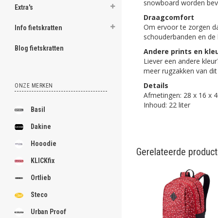
snowboard worden bevest
Extra's
Draagcomfort
Om ervoor te zorgen da
Info fietskratten
schouderbanden en de b
Blog fietskratten
Andere prints en kle
Liever een andere kleu
meer rugzakken van dit 
Details
ONZE MERKEN
Afmetingen: 28 x 16 x 
Inhoud: 22 liter
Basil
Dakine
Hooodie
Gerelateerde produc
KLICKfix
Ortlieb
Steco
Urban Proof