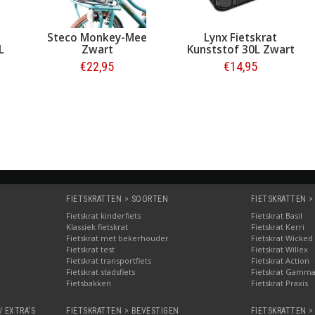
Steco Monkey-Mee
Lynx Fietskrat
L
Zwart
Kunststof 30L Zwart
€22,95
€14,95
Bestellen
Bestellen
FIETSKRATTEN > SOORTEN
FIETSKRATTEN >
Fietskrat kinderfiets
Fietskrat Basil
Klassiek fietskrat
Fietskrat Kerri
Fietskrat met bekerhouder
Fietskrat Wicked
Fietskrat test
Fietskrat Willex
Fietskrat transportfiets
Fietskrat Action
Fietskrat stadsfiets
Fietskrat Gamm
Fietsbakken
Fietskrat Praxis
/ EXTRA'S
FIETSKRATTEN > BEVESTIGEN
FIETSKRATTEN >