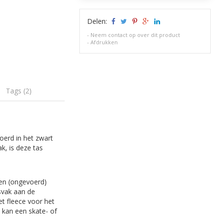
Delen:
-
Neem contact op over dit product
-
Afdrukken
Tags (2)
voerd in het zwart
, is deze tas
een (ongevoerd)
tsvak aan de
et fleece voor het
 kan een skate- of