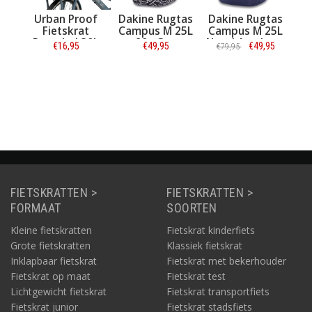
t
Urban Proof
Dakine Rugtas
Dakine Rugtas
Daki
Fietskrat
Campus M 25L
Campus M 25L
Cam
Recycled 30L
80s Geo
Naval Academy
Blan
€16,95
€49,95
€49,95
€79,95
Asgrijs
Informatie
Informatie
Informatie
I
FIETSKRATTEN >
FIETSKRATTEN >
FORMAAT
SOORTEN
Kleine fietskratten
Fietskrat kinderfiets
Grote fietskratten
Klassiek fietskrat
Inklapbaar fietskrat
Fietskrat met bekerhouder
Fietskrat op maat
Fietskrat test
Lichtgewicht fietskrat
Fietskrat transportfiets
Fietskrat junior
Fietskrat stadsfiets