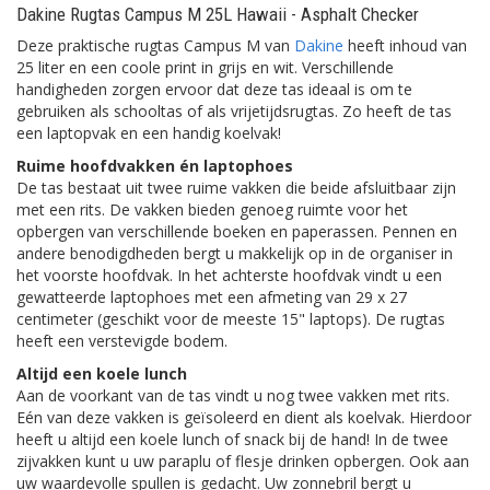
Dakine Rugtas Campus M 25L Hawaii - Asphalt Checker
Deze praktische rugtas Campus M van
Dakine
heeft inhoud van
25 liter en een coole print in grijs en wit. Verschillende
handigheden zorgen ervoor dat deze tas ideaal is om te
gebruiken als schooltas of als vrijetijdsrugtas. Zo heeft de tas
een laptopvak en een handig koelvak!
Ruime hoofdvakken én laptophoes
De tas bestaat uit twee ruime vakken die beide afsluitbaar zijn
met een rits. De vakken bieden genoeg ruimte voor het
opbergen van verschillende boeken en paperassen. Pennen en
andere benodigdheden bergt u makkelijk op in de organiser in
het voorste hoofdvak. In het achterste hoofdvak vindt u een
gewatteerde laptophoes met een afmeting van 29 x 27
centimeter (geschikt voor de meeste 15" laptops). De rugtas
heeft een verstevigde bodem.
Altijd een koele lunch
Aan de voorkant van de tas vindt u nog twee vakken met rits.
Eén van deze vakken is geïsoleerd en dient als koelvak. Hierdoor
heeft u altijd een koele lunch of snack bij de hand! In de twee
zijvakken kunt u uw paraplu of flesje drinken opbergen. Ook aan
uw waardevolle spullen is gedacht. Uw zonnebril bergt u