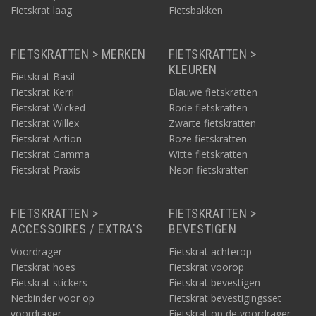
Fietskrat laag
Fietsbakken
FIETSKRATTEN > MERKEN
FIETSKRATTEN >
KLEUREN
Fietskrat Basil
Fietskrat Kerri
Blauwe fietskratten
Fietskrat Wicked
Rode fietskratten
Fietskrat Willex
Zwarte fietskratten
Fietskrat Action
Roze fietskratten
Fietskrat Gamma
Witte fietskratten
Fietskrat Praxis
Neon fietskratten
FIETSKRATTEN >
FIETSKRATTEN >
ACCESSOIRES / EXTRA'S
BEVESTIGEN
Voordrager
Fietskrat achterop
Fietskrat hoes
Fietskrat voorop
Fietskrat stickers
Fietskrat bevestigen
Netbinder voor op
Fietskrat bevestigingsset
voordrager
Fietskrat op de voordrager