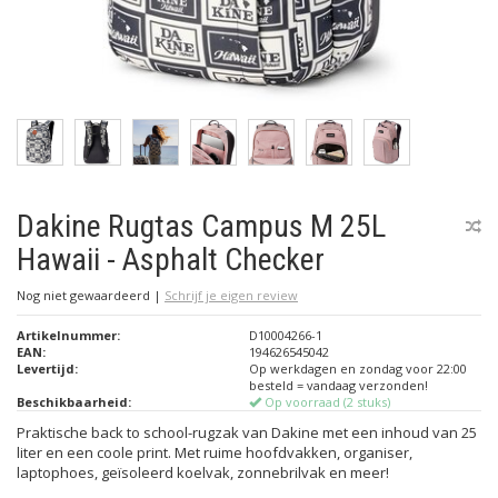
Dakine Rugtas Campus M 25L
Hawaii - Asphalt Checker
Nog niet gewaardeerd
|
Schrijf je eigen review
Artikelnummer:
D10004266-1
EAN:
194626545042
Levertijd:
Op werkdagen en zondag voor 22:00
besteld = vandaag verzonden!
Beschikbaarheid:
Op voorraad (2 stuks)
Praktische back to school-rugzak van Dakine met een inhoud van 25
liter en een coole print. Met ruime hoofdvakken, organiser,
laptophoes, geïsoleerd koelvak, zonnebrilvak en meer!