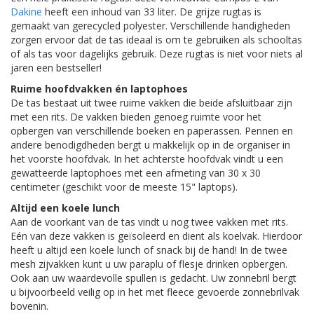
Dakine
heeft een inhoud van 33 liter. De grijze rugtas is
gemaakt van gerecycled polyester. Verschillende handigheden
zorgen ervoor dat de tas ideaal is om te gebruiken als schooltas
of als tas voor dagelijks gebruik. Deze rugtas is niet voor niets al
jaren een bestseller!
Ruime hoofdvakken én laptophoes
De tas bestaat uit twee ruime vakken die beide afsluitbaar zijn
met een rits. De vakken bieden genoeg ruimte voor het
opbergen van verschillende boeken en paperassen. Pennen en
andere benodigdheden bergt u makkelijk op in de organiser in
het voorste hoofdvak. In het achterste hoofdvak vindt u een
gewatteerde laptophoes met een afmeting van 30 x 30
centimeter (geschikt voor de meeste 15" laptops).
Altijd een koele lunch
Aan de voorkant van de tas vindt u nog twee vakken met rits.
Eén van deze vakken is geïsoleerd en dient als koelvak. Hierdoor
heeft u altijd een koele lunch of snack bij de hand! In de twee
mesh zijvakken kunt u uw paraplu of flesje drinken opbergen.
Ook aan uw waardevolle spullen is gedacht. Uw zonnebril bergt
u bijvoorbeeld veilig op in het met fleece gevoerde zonnebrilvak
bovenin.