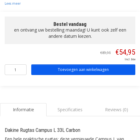
Lees meer
Bestel vandaag
en ontvang uw bestelling maandag! U kunt ook zelf een
andere datum kiezen.
€54,95
€89,95
Incl. btw
Toevoegen aan winkelwagen
Informatie
Specificaties
Reviews (0)
Dakine Rugtas Campus L 33L Carbon
Een hele praktische rugtas: deze vernieuwde Campus L van