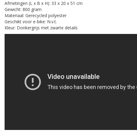
Afmetingen (L x B x H): 33 x 20 x 51 cm
Gewicht: 800 gram
Materiaal: Gerecycled polyester
Geschikt voor e-bike: N.v.t.
Kleur: Donkergrijs met zwarte details