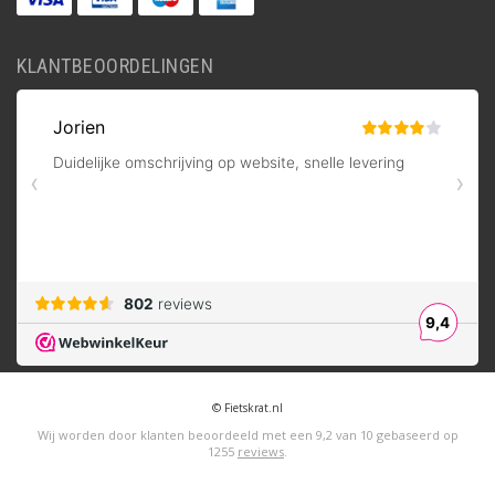
KLANTBEOORDELINGEN
© Fietskrat.nl
Wij worden door klanten beoordeeld met een
9,2
van
10
gebaseerd op
1255
reviews
.