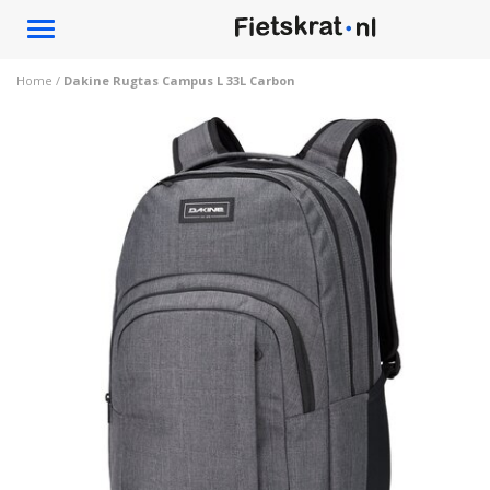
Toggle
navigation
Home
/
Dakine Rugtas Campus L 33L Carbon