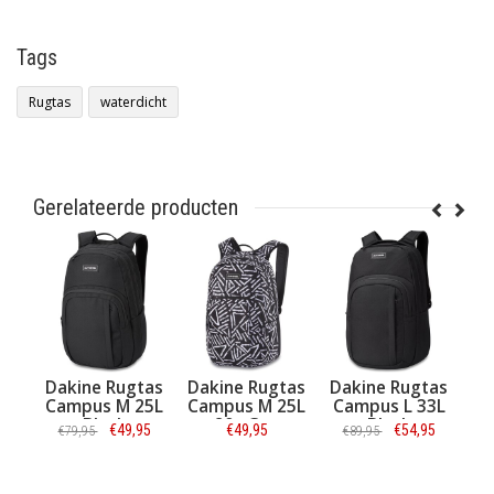
Tags
Rugtas
waterdicht
Gerelateerde producten
Rugtas
Dakine Rugtas
Dakine Rugtas
Dakine Rugtas
M 25L
Campus M 25L
Campus L 33L
Campus L 33L
ck
80s Geo
Black
Mulled Basil
€49,95
€49,95
€54,95
€54,95
€89,95
atie
Informatie
Informatie
Informatie