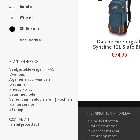
Vaude
Wicked
XD Design
Meer merken
Dakine Fietsrugzak
Drafter 10L Black
€99,95
KLANTENSERVICE
Bestellen
Veelgestelde vragen | FAQ
Over ons
Algemene voorwaarden
Disclaimer
Privacy Policy
Betaalmethoden
Verzenden | retourneren | klachten
Klantenservice
Sitemap
FIETSKRATTEN > FORMAAT
0251-748741
Kleine fietskratten
[email protected]
Grote fietskratten
Inklapbaar fietskrat
Fietskrat op maat