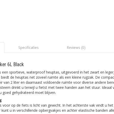
Specificaties
Reviews (0)
ker 6L Black
s een sportieve, waterproof heuptas, uitgevoerd in het zwart en lege
er biedt de heuptas net zoveel ruimte als een kleine rugzak. De compa
ir van 2 liter en daarnaast voldoende ruimte voor diverse andere be
teem drinkt u terwijl u fietst met twee handen aan het stuur. Ideaal v
u goed gehydrateerd moet blijven.
g
or op de fiets is licht van gewicht. In het achterste vak vindt u het 
 kunt u in verschillende opbergvakjes en achter elastische banden aller