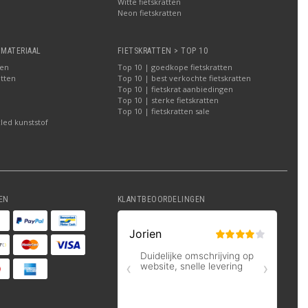
Witte fietskratten
a
Neon fietskratten
 MATERIAAL
FIETSKRATTEN > TOP 10
ten
Top 10 | goedkope fietskratten
atten
Top 10 | best verkochte fietskratten
Top 10 | fietskrat aanbiedingen
Top 10 | sterke fietskratten
Top 10 | fietskratten sale
led kunststof
EN
KLANTBEOORDELINGEN