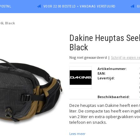
POSTNL
VOOR 22:00 BESTELD = VANDAAG VERSTUURD
G
6L Black
Dakine Heuptas See
Black
Nog niet gewaardeerd
|
Schrijf je eigen 
Artikelnummer:
EAN:
Levertijd:
Beschikbaarheid:
Deze heuptas van Dakine heeft een t
liter. De compacte tas heeft een in
van 2 liter en extra opbergvakken vo
telefoon en snacks.
Lees meer