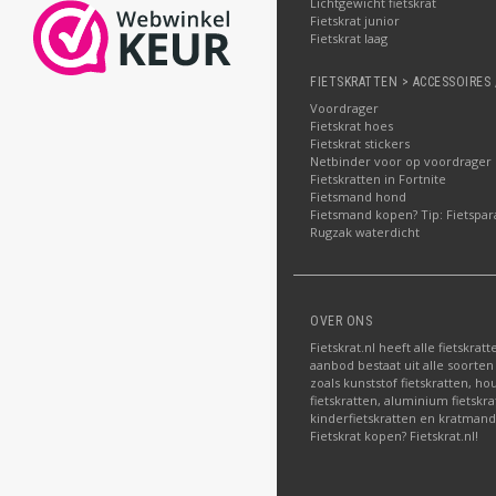
Lichtgewicht fietskrat
Fietskrat junior
Fietskrat laag
FIETSKRATTEN > ACCESSOIRES 
Voordrager
Fietskrat hoes
Fietskrat stickers
Netbinder voor op voordrager
Fietskratten in Fortnite
Fietsmand hond
Fietsmand kopen? Tip: Fietspar
Rugzak waterdicht
OVER ONS
Fietskrat.nl heeft alle fietskrat
aanbod bestaat uit alle soorten
zoals kunststof fietskratten, ho
fietskratten, aluminium fietskra
kinderfietskratten en kratman
Fietskrat kopen? Fietskrat.nl!