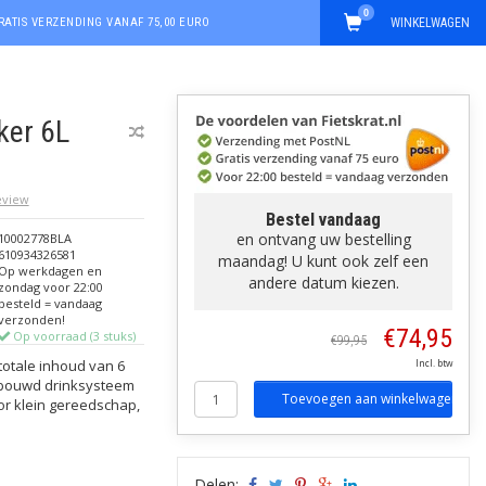
0
RATIS VERZENDING VANAF 75,00 EURO
WINKELWAGEN
ker 6L
review
Bestel vandaag
en ontvang uw bestelling
10002778BLA
610934326581
maandag! U kunt ook zelf een
Op werkdagen en
andere datum kiezen.
zondag voor 22:00
besteld = vandaag
verzonden!
€74,95
Op voorraad (3 stuks)
€99,95
otale inhoud van 6
Incl. btw
gebouwd drinksysteem
Toevoegen aan winkelwagen
or klein gereedschap,
Delen: