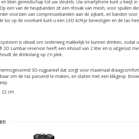
n klein gereedschap tot uw sleutels. Uw smartphone kunt u kwijt in 
Op een van de heupbanden zit een ritsvak van mesh, voor spullen die 
verder voorzien van compressiebanden aan de zijkant, en banden voor
e lus op de voorkant kunt u een LED-lichtje bevestigen en de tas hee
systeem is ideaal om onderweg makkelijk te kunnen drinken, zodat u 
3D Lumbar-reservoir heeft een inhoud van 2 liter en is uitgerust me
p houdt de drinkslang op z'n plek.
thermogevormd 3D-rugpaneel dat zorgt voor maximaal draagcomfort
lbaar om de tas passend te maken, en sluiten met een klikgesp. Bov
eep.
x 22 cm
ten