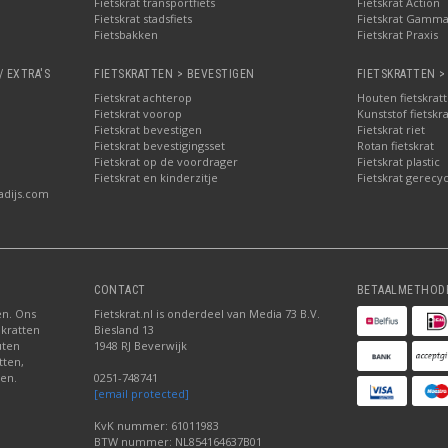
Fietskrat transportfiets
Fietskrat Action
Fietskrat stadsfiets
Fietskrat Gamm
Fietsbakken
Fietskrat Praxis
/ EXTRA'S
FIETSKRATTEN > BEVESTIGEN
FIETSKRATTEN >
Fietskrat achterop
Houten fietskrat
Fietskrat voorop
Kunststof fietskr
Fietskrat bevestigen
Fietskrat riet
Fietskrat bevestigingsset
Rotan fietskrat
Fietskrat op de voordrager
Fietskrat plastic
Fietskrat en kinderzitje
Fietskrat gerecyc
adijs.com
CONTACT
BETAALMETHOD
ten. Ons
Fietskrat.nl is onderdeel van Media 73 B.V.
 kratten
Biesland 13
uten
1948 RJ Beverwijk
tten,
den.
0251-748741
[email protected]
KvK nummer: 61011983
BTW nummer: NL854164637B01