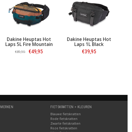
akine Heuptas Hot
Dakine Heuptas Hot
Dakine
Laps 5L Black
Laps 5L Fire Mountain
Lap
€99,95
€49,95
€89,95
Bestellen
Bestellen
 MERKEN
FIETSKRATTEN > KLEUREN
Blauwe fietskratten
Rode fietskratten
Zwarte fietskratten
Roze fietskratten