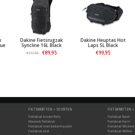
Dakine Fietsrugzak
Dakine Fietsrugzak
D
Syncline 12L Slate Blue
Syncline 16L Black
€74,95
€89,95
€111,95
Bestellen
Bestellen
FIETSKRATTEN > SOORTEN
FIETSKRATTEN >
Fietskrat kinderfiets
Fietskrat Basil
Klassiek fietskrat
Fietskrat Kerri
Fietskrat met bekerhouder
Fietskrat Wicked
Fietskrat test
Fietskrat Willex