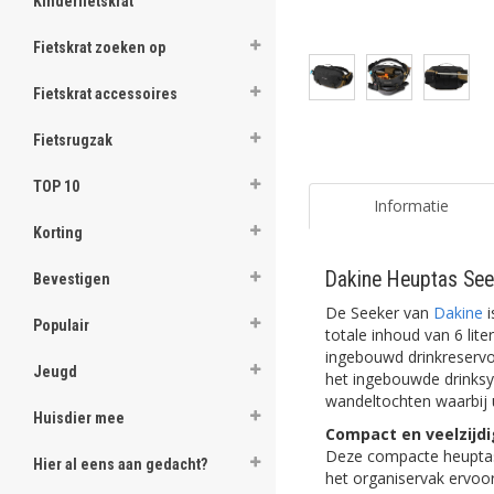
Kinderfietskrat
Fietskrat zoeken op
Fietskrat accessoires
Fietsrugzak
TOP 10
Informatie
Korting
Dakine Heuptas See
Bevestigen
De Seeker van
Dakine
i
Populair
totale inhoud van 6 lit
ingebouwd drinkreservo
Jeugd
het ingebouwde drinksys
wandeltochten waarbij 
Huisdier mee
Compact en veelzijdi
Deze compacte heuptas vo
Hier al eens aan gedacht?
het organiservak ervoor