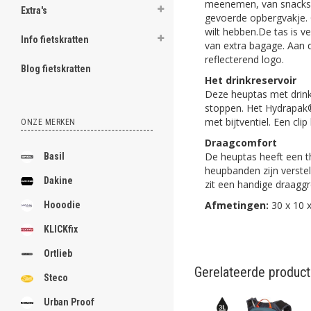
meenemen, van snacks e
Extra's
gevoerde opbergvakje. 
wilt hebben.De tas is 
Info fietskratten
van extra bagage. Aan d
reflecterend logo.
Blog fietskratten
Het drinkreservoir
Deze heuptas met drink
stoppen. Het Hydrapak® 
met bijtventiel. Een cli
ONZE MERKEN
Draagcomfort
De heuptas heeft een 
Basil
heupbanden zijn verste
Dakine
zit een handige draaggr
Afmetingen:
30 x 10 
Hooodie
KLICKfix
Ortlieb
Gerelateerde produc
Steco
Urban Proof