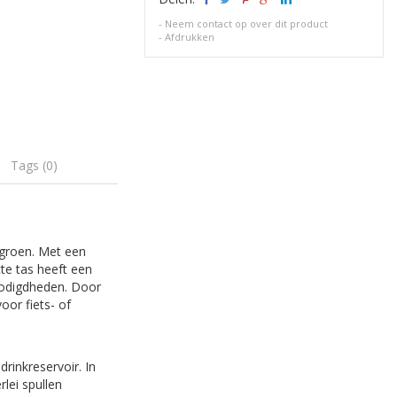
-
Neem contact op over dit product
-
Afdrukken
Tags (0)
rgroen. Met een
cte tas heeft een
nodigdheden. Door
oor fiets- of
drinkreservoir. In
lei spullen