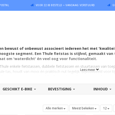
POSTNL
VOOR 22:00 BESTELD = VANDAAG VERSTUURD
G
n bewust of onbewust associeert iedereen het met 'kwaliteit'
oogste segment. Een Thule fietstas is stijlvol, gemaakt van
at om 'waterdicht' én veel oog voor functionaliteit.
 Thule enkele fietstassen, dubbele fietstassen en stuurtassen van toepa
Lees meer
le tas, houdt van mooi én praktisch nut tegelijk. Bijvoorbeeld voor t
e sportieve rit van werk, club of waar dan ook op weg naar huis - en
GESCHIKT E-BIKE
BEVESTIGING
INHOUD
makkelijker
 gemakkelijker met één van de Thule fietstassen. U ziet het hier op
Fie
n rood, en zelfs de zwarte uitvoeringen ogen opgewekt en gezond. Ma
 binnenkant dragen bij aan een prettige tocht op de fiets.
Alle merken
Meest bekeken
12