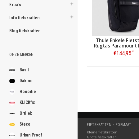
Extra's
Info fietskratten
Blog fietskratten
Thule Enkele Fiets
Rugtas Paramount 
Pannier 26L Zw
*
€144,95
ONZE MERKEN
Bestellen
Basil
Dakine
Hooodie
KLICKfix
Ortlieb
Steco
FIETSKRATTEN > FORMAAT
Kleine fietskratten
Urban Proof
Grote fietskratten