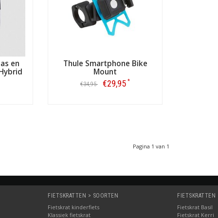
tas en
Thule Smartphone Bike
Hybrid
Mount
art
*
€29,95
€34,95
Bestellen
Pagina 1 van 1
FIETSKRATTEN > SOORTEN
FIETSKRATTEN
Fietskrat kinderfiets
Fietskrat Basil
Klassiek fietskrat
Fietskrat Kerri