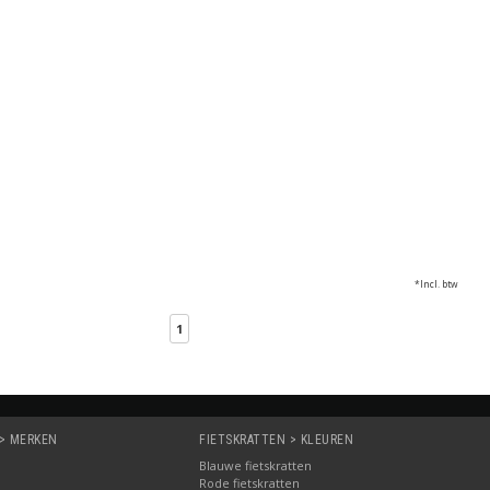
*Incl. btw
1
 > MERKEN
FIETSKRATTEN > KLEUREN
Blauwe fietskratten
Rode fietskratten