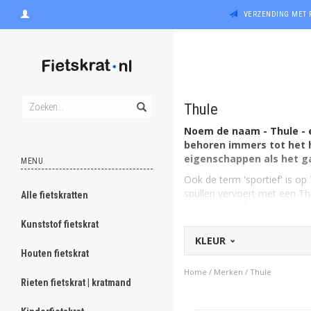
VERZENDING MET 
Thule
Noem de naam - Thule - e
behoren immers tot het h
eigenschappen als het ga
MENU
Ook de term 'sportief' is op
spullen vervoert met een Thu
Alle fietskratten
avonturen. Of gewoon voor d
dag.
Kunststof fietskrat
KLEUR
Thule maakt fietsritten 
Houten fietskrat
Een fietsrit wordt letterlijk
tinten groen, geel, blauw e
Home
/
Merken
/
Thule
Rieten fietskrat | kratmand
eigenschappen aan buiten- en