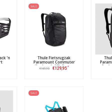
SALE
ack 'n
Thule Fietsrugzak
Thul
rt
Paramount Commuter
Param
Backpack 27L Zwart
Back
*
€129,95
€169,95
Bestellen
SALE