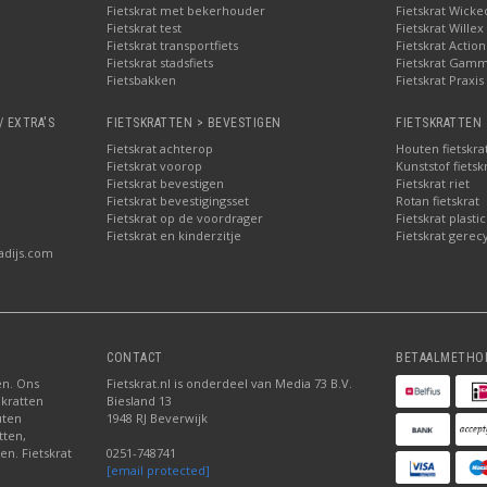
Fietskrat met bekerhouder
Fietskrat Wicke
Fietskrat test
Fietskrat Willex
Fietskrat transportfiets
Fietskrat Action
Fietskrat stadsfiets
Fietskrat Gam
Fietsbakken
Fietskrat Praxis
/ EXTRA'S
FIETSKRATTEN > BEVESTIGEN
FIETSKRATTEN 
Fietskrat achterop
Houten fietskra
Fietskrat voorop
Kunststof fietsk
Fietskrat bevestigen
Fietskrat riet
Fietskrat bevestigingsset
Rotan fietskrat
Fietskrat op de voordrager
Fietskrat plastic
Fietskrat en kinderzitje
Fietskrat gerec
adijs.com
CONTACT
BETAALMETHO
ten. Ons
Fietskrat.nl is onderdeel van Media 73 B.V.
 kratten
Biesland 13
uten
1948 RJ Beverwijk
tten,
en. Fietskrat
0251-748741
[email protected]