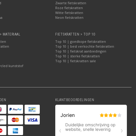
d
Zwarte fietskratten
Roze fietskratten
Witte fietskratten
ma
Neon fietskratten
> MATERIAAL
FIETSKRATTEN > TOP 10
tten
Top 10 | goedkope fietskratten
ratten
Top 10 | best verkochte fietskratten
Top 10 | fietskrat aanbiedingen
Top 10 | sterke fietskratten
Top 10 | fietskratten sale
ycled kunststof
DEN
KLANTBEOORDELINGEN