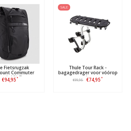
SALE
e Fietsrugzak
Thule Tour Rack -
ount Commuter
bagagedrager voor vóórop
pack 18L Zwart
en achterop
*
*
€94,95
€74,95
€99,95
Bestellen
Bestellen