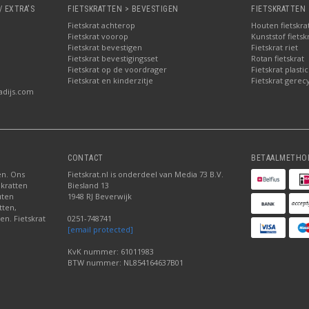
/ EXTRA'S
FIETSKRATTEN > BEVESTIGEN
FIETSKRATTEN 
Fietskrat achterop
Houten fietskra
Fietskrat voorop
Kunststof fietsk
Fietskrat bevestigen
Fietskrat riet
Fietskrat bevestigingsset
Rotan fietskrat
Fietskrat op de voordrager
Fietskrat plastic
Fietskrat en kinderzitje
Fietskrat gerec
adijs.com
CONTACT
BETAALMETHO
ten. Ons
Fietskrat.nl is onderdeel van Media 73 B.V.
 kratten
Biesland 13
uten
1948 RJ Beverwijk
tten,
en. Fietskrat
0251-748741
[email protected]
KvK nummer: 61011983
BTW nummer: NL854164637B01