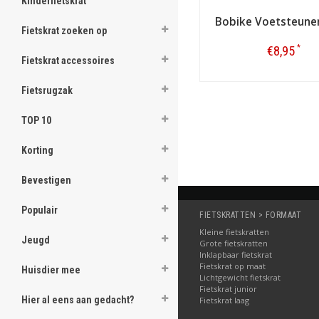
Kinderfietskrat
Bobike Voetsteune
Fietskrat zoeken op
*
€8,95
Fietskrat accessoires
Bestellen
Fietsrugzak
TOP 10
Korting
Bevestigen
Populair
FIETSKRATTEN > FORMAAT
Kleine fietskratten
Jeugd
Grote fietskratten
Inklapbaar fietskrat
Fietskrat op maat
Huisdier mee
Lichtgewicht fietskrat
Fietskrat junior
Hier al eens aan gedacht?
Fietskrat laag