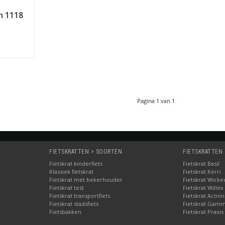
n 1118
Pagina 1 van 1
FIETSKRATTEN > SOORTEN
FIETSKRATTEN
Fietskrat kinderfiets
Fietskrat Basil
Klassiek fietskrat
Fietskrat Kerri
Fietskrat met bekerhouder
Fietskrat Wicke
Fietskrat test
Fietskrat Willex
Fietskrat transportfiets
Fietskrat Action
Fietskrat stadsfiets
Fietskrat Gam
Fietsbakken
Fietskrat Praxis