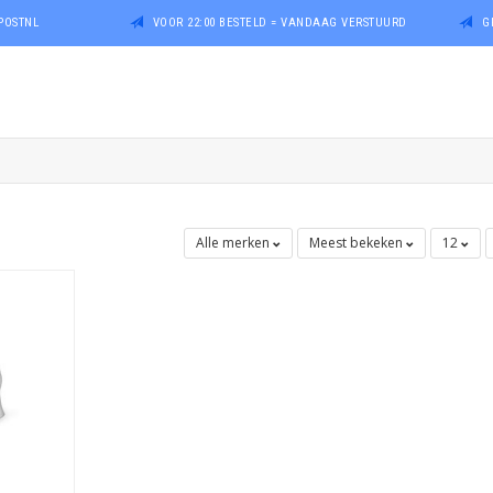
POSTNL
VOOR 22:00 BESTELD = VANDAAG VERSTUURD
G
Alle merken
Meest bekeken
12