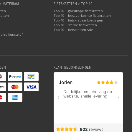
> MATERIAAL
FIETSKRATTEN > TOP 10
tten
Top 10 | goedkope fietskratten
ratten
Top 10 | best verkochte fietskratten
Top 10 | fietskrat aanbiedingen
Top 10 | sterke fietskratten
Top 10 | fietskratten sale
ycled kunststof
DEN
KLANTBEOORDELINGEN