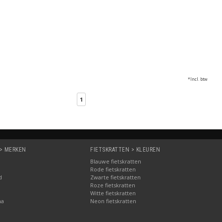
*Incl. btw
1
 > MERKEN
FIETSKRATTEN > KLEUREN
Blauwe fietskratten
Rode fietskratten
d
Zwarte fietskratten
Roze fietskratten
Witte fietskratten
ma
Neon fietskratten